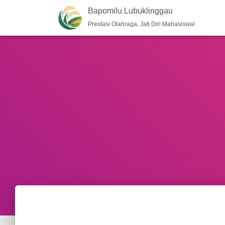
Bapomilu Lubuklinggau
Prestasi Olahraga, Jati Diri Mahasiswa!