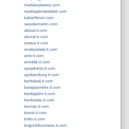
mediasulawesi.com
mediajabodetabek.com
kabarflores.com
seputarmetro.com
aktual.it.com
akurat.it.com
antara.it.com
analisadaily.it.com
antv.it.com
antvklik.it.com
ayojakarta.it.com
ayobandung.it.com
beritabali.it.com
bangsaonline.it.com
beritajatim.it.com
beritasatu.it.com
bernas.it.com
bisnis.it.com
brilio.it.com
bogortribunnews.it.com