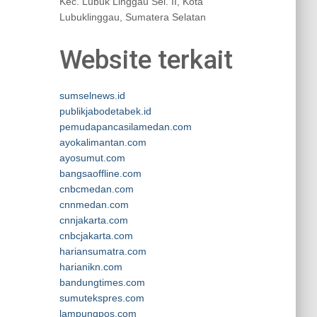
Kec. Lubuk Linggau Sel. II, Kota
Lubuklinggau, Sumatera Selatan
Website terkait
sumselnews.id
publikjabodetabek.id
pemudapancasilamedan.com
ayokalimantan.com
ayosumut.com
bangsaoffline.com
cnbcmedan.com
cnnmedan.com
cnnjakarta.com
cnbcjakarta.com
hariansumatra.com
harianikn.com
bandungtimes.com
sumutekspres.com
lampungpos.com