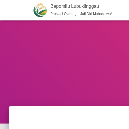
Bapomilu Lubuklinggau
Prestasi Olahraga, Jati Diri Mahasiswa!