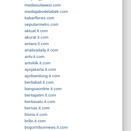
mediasulawesi.com
mediajabodetabek.com
kabarflores.com
seputarmetro.com
aktual.it.com
akurat.it.com
antara.it.com
analisadaily.it.com
antv.it.com
antvklik.it.com
ayojakarta.it.com
ayobandung.it.com
beritabali.it.com
bangsaonline.it.com
beritajatim.it.com
beritasatu.it.com
bernas.it.com
bisnis.it.com
brilio.it.com
bogortribunnews.it.com