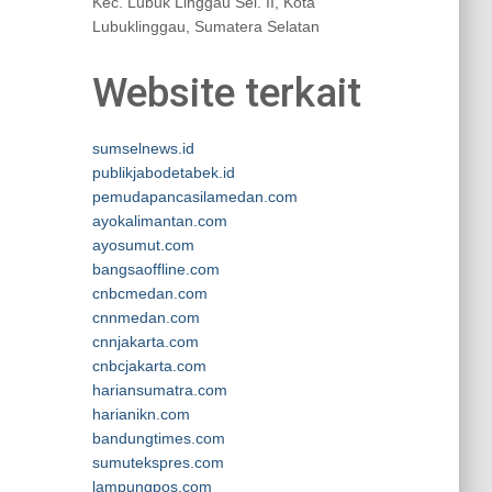
Kec. Lubuk Linggau Sel. II, Kota
Lubuklinggau, Sumatera Selatan
Website terkait
sumselnews.id
publikjabodetabek.id
pemudapancasilamedan.com
ayokalimantan.com
ayosumut.com
bangsaoffline.com
cnbcmedan.com
cnnmedan.com
cnnjakarta.com
cnbcjakarta.com
hariansumatra.com
harianikn.com
bandungtimes.com
sumutekspres.com
lampungpos.com