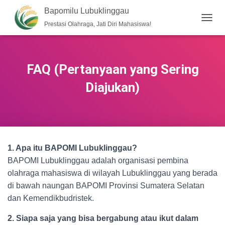
Bapomilu Lubuklinggau
Prestasi Olahraga, Jati Diri Mahasiswa!
T
O
G
G
L
FAQ (Pertanyaan yang Sering
E
N
Diajukan)
A
V
I
G
A
S
1. Apa itu BAPOMI Lubuklinggau?
I
BAPOMI Lubuklinggau adalah organisasi pembina
olahraga mahasiswa di wilayah Lubuklinggau yang berada
di bawah naungan BAPOMI Provinsi Sumatera Selatan
dan Kemendikbudristek.
2. Siapa saja yang bisa bergabung atau ikut dalam