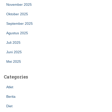
November 2025
Oktober 2025
September 2025
Agustus 2025
Juli 2025
Juni 2025
Mei 2025
Categories
Atlet
Berita
Diet