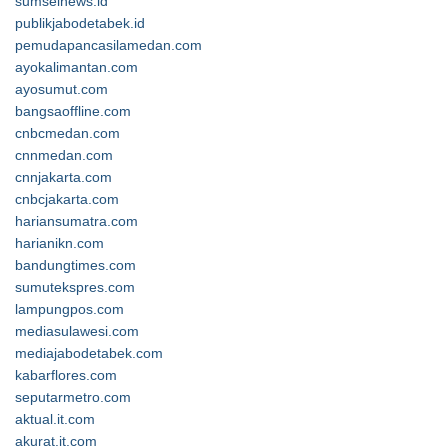
sumselnews.id
publikjabodetabek.id
pemudapancasilamedan.com
ayokalimantan.com
ayosumut.com
bangsaoffline.com
cnbcmedan.com
cnnmedan.com
cnnjakarta.com
cnbcjakarta.com
hariansumatra.com
harianikn.com
bandungtimes.com
sumutekspres.com
lampungpos.com
mediasulawesi.com
mediajabodetabek.com
kabarflores.com
seputarmetro.com
aktual.it.com
akurat.it.com