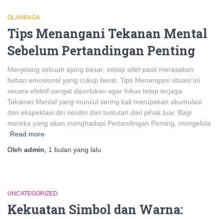
OLAHRAGA
Tips Menangani Tekanan Mental
Sebelum Pertandingan Penting
Menjelang sebuah ajang besar, setiap atlet pasti merasakan
beban emosional yang cukup berat. Tips Menangani situasi ini
secara efektif sangat diperlukan agar fokus tetap terjaga.
Tekanan Mental yang muncul sering kali merupakan akumulasi
dari ekspektasi diri sendiri dan tuntutan dari pihak luar. Bagi
mereka yang akan menghadapi Pertandingan Penting, mengelola
Read more
Oleh
admin
,
1 bulan
yang lalu
UNCATEGORIZED
Kekuatan Simbol dan Warna: