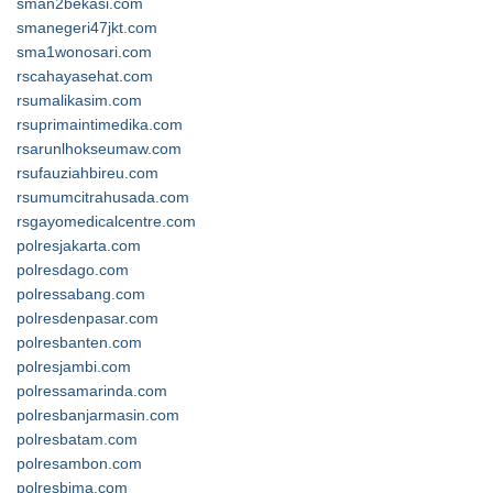
sman2bekasi.com
smanegeri47jkt.com
sma1wonosari.com
rscahayasehat.com
rsumalikasim.com
rsuprimaintimedika.com
rsarunlhokseumaw.com
rsufauziahbireu.com
rsumumcitrahusada.com
rsgayomedicalcentre.com
polresjakarta.com
polresdago.com
polressabang.com
polresdenpasar.com
polresbanten.com
polresjambi.com
polressamarinda.com
polresbanjarmasin.com
polresbatam.com
polresambon.com
polresbima.com