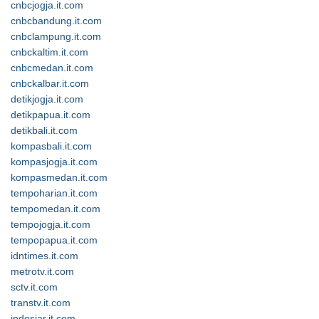
cnbcjogja.it.com
cnbcbandung.it.com
cnbclampung.it.com
cnbckaltim.it.com
cnbcmedan.it.com
cnbckalbar.it.com
detikjogja.it.com
detikpapua.it.com
detikbali.it.com
kompasbali.it.com
kompasjogja.it.com
kompasmedan.it.com
tempoharian.it.com
tempomedan.it.com
tempojogja.it.com
tempopapua.it.com
idntimes.it.com
metrotv.it.com
sctv.it.com
transtv.it.com
indosiar.it.com