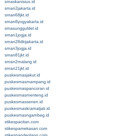
smaskanisius.id
sman2jakarta.id
sman68jkt.id
sman8yogyakarta.id
smasungguldel.id
sman1jogja.id
sman28dkijakarta.id
sman3jogja.id
sman81jkt.id
sman2malang.id
sman21jkt.id
puskesmasjakut.id
puskesmasmampang.id
puskesmaspancoran.id
puskesmasmenteng.id
puskesmassenen.id
puskesmaskramatjati.id
puskesmasngambeg.id
stikespacitan.com
stikespamekasan.com
stikespandeglang.com