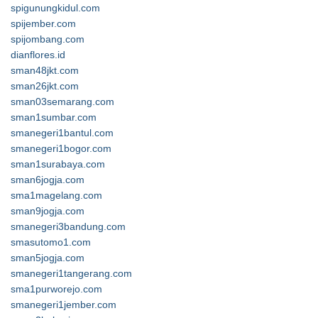
spigunungkidul.com
spijember.com
spijombang.com
dianflores.id
sman48jkt.com
sman26jkt.com
sman03semarang.com
sman1sumbar.com
smanegeri1bantul.com
smanegeri1bogor.com
sman1surabaya.com
sman6jogja.com
sma1magelang.com
sman9jogja.com
smanegeri3bandung.com
smasutomo1.com
sman5jogja.com
smanegeri1tangerang.com
sma1purworejo.com
smanegeri1jember.com