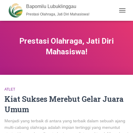
Bapomilu Lubuklinggau
Prestasi Olahraga, Jati Diri Mahasiswa!
TOGG
NAVIG
Prestasi Olahraga, Jati Diri
Mahasiswa!
ATLET
Kiat Sukses Merebut Gelar Juara
Umum
Menjadi yang terbaik di antara yang terbaik dalam sebuah ajang
multi-cabang olahraga adalah impian tertinggi yang menuntut