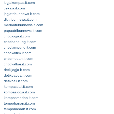
jogjakompas.it.com
cekaja.it.com
jogjatribunnews.it.com
dkitribunnews.it.com
medantribunnews.it.com
papuatribunnews.it.com
cnbcjogja.it.com
cnbcbandung.it.com
cnbclampung.it.com
cnbckaltim.it.com
cnbcmedan.it.com
cnbckalbar.it.com
detikjogja.it.com
detikpapua.it.com
detikbali.it.com
kompasbali.it.com
kompasjogja.it.com
kompasmedan.it.com
tempoharian.it.com
tempomedan.it.com