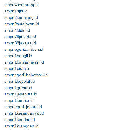
smpn4semarang.id
smpn14jkt.id
smpn2lumajang.id
smpn2sutojayan.id
smpn4blitar.id
smpn78jakarta.id
smpn88jakarta.id
smpnegeri1ambon.id
smpn1bangil.id
smpn1banjarmasin.id
smpn1biora.id
smpnegeri1bobotsari.id
smpn1boyolali.id
smpn1gresik.id
smpn1jayapura.id
smpn1jember.id
smpnegeri1jepara.id
smpn1karanganyar.id
smpn1kendari.id
smpn1kranggan.id