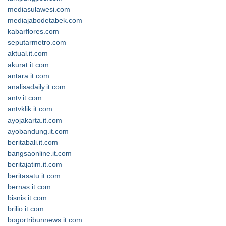
mediasulawesi.com
mediajabodetabek.com
kabarflores.com
seputarmetro.com
aktual.it.com
akurat.it.com
antara.it.com
analisadaily.it.com
antv.it.com
antvklik.it.com
ayojakarta.it.com
ayobandung.it.com
beritabali.it.com
bangsaonline.it.com
beritajatim.it.com
beritasatu.it.com
bernas.it.com
bisnis.it.com
brilio.it.com
bogortribunnews.it.com