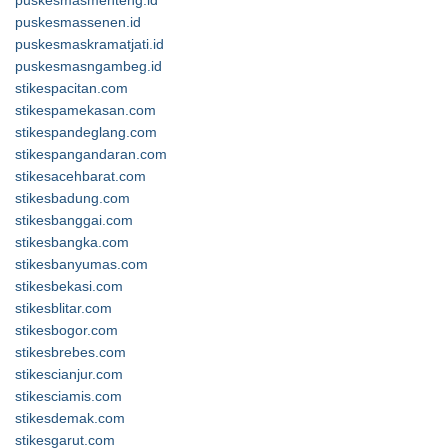
puskesmasmenteng.id
puskesmassenen.id
puskesmaskramatjati.id
puskesmasngambeg.id
stikespacitan.com
stikespamekasan.com
stikespandeglang.com
stikespangandaran.com
stikesacehbarat.com
stikesbadung.com
stikesbanggai.com
stikesbangka.com
stikesbanyumas.com
stikesbekasi.com
stikesblitar.com
stikesbogor.com
stikesbrebes.com
stikescianjur.com
stikesciamis.com
stikesdemak.com
stikesgarut.com