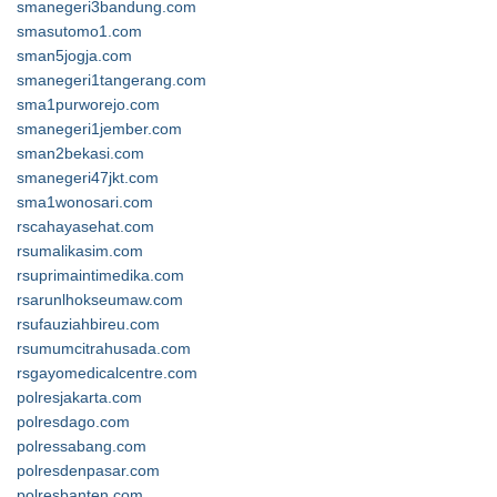
smanegeri3bandung.com
smasutomo1.com
sman5jogja.com
smanegeri1tangerang.com
sma1purworejo.com
smanegeri1jember.com
sman2bekasi.com
smanegeri47jkt.com
sma1wonosari.com
rscahayasehat.com
rsumalikasim.com
rsuprimaintimedika.com
rsarunlhokseumaw.com
rsufauziahbireu.com
rsumumcitrahusada.com
rsgayomedicalcentre.com
polresjakarta.com
polresdago.com
polressabang.com
polresdenpasar.com
polresbanten.com