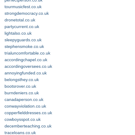
perfectperson.co.uk
tourmusicfest.co.uk
strongdemocracy.co.uk
dronetotal.co.uk
partycurrent.co.uk
lightalso.co.uk
sleepyguards.co.uk
stephensmoke.co.uk
trialuncomfortable.co.uk
accordingchapel.co.uk
accordingoversees.co.uk
annoyingfunded.co.uk
belongsthey.co.uk
bootsrover.co.uk
burndeniers.co.uk
canadaperson.co.uk
conwayviolation.co.uk
copperfielddresses.co.uk
cowboysspot.co.uk
decemberteaching.co.uk
traceloans.co.uk