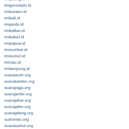
imigorontalo.id
imibanten.id
imibali.id
imijambi.id
imikalbar.id
imikalsel.id
imipapua.id
imisumbar.id
imisumut.id
imiriau.id
imilampung.id
suaraaceh.org
suarabanten.org
suarajogja.org
suarajambi.org
suarajabar.org
suarajatim.org
suarajateng.org
suarariau.org
suarasumut.org