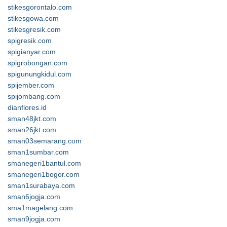
stikesgorontalo.com
stikesgowa.com
stikesgresik.com
spigresik.com
spigianyar.com
spigrobongan.com
spigunungkidul.com
spijember.com
spijombang.com
dianflores.id
sman48jkt.com
sman26jkt.com
sman03semarang.com
sman1sumbar.com
smanegeri1bantul.com
smanegeri1bogor.com
sman1surabaya.com
sman6jogja.com
sma1magelang.com
sman9jogja.com