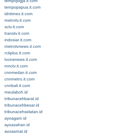
tempojogja.it.com
tempopapua.it.com
idntimes.it.com
metrotv.it.com
sctv.it.com
transtv.it.com
indosiar.it.com
metrotvnews.it.com
rctiplus.it.com
tvonenews.it.com
mnctv.it.com
cnnmedan.it.com
cnnmetro.it.com
cnnbali.it.com
meulaboh.id
tribunacehbarat.id
tribunacehbesar.id
tribunacehselatan.id
ayoagam.id
ayoasahan.id
ayoasmat.id