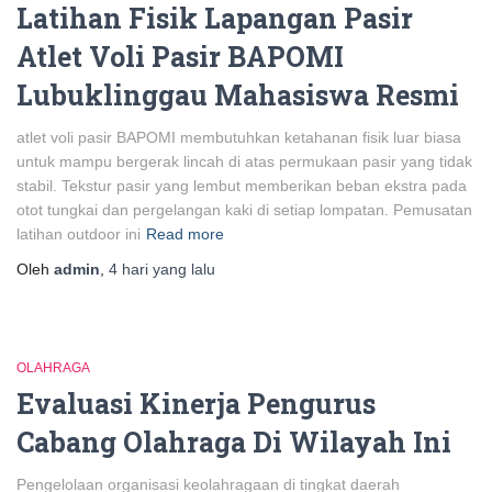
Latihan Fisik Lapangan Pasir
Atlet Voli Pasir BAPOMI
Lubuklinggau Mahasiswa Resmi
atlet voli pasir BAPOMI membutuhkan ketahanan fisik luar biasa
untuk mampu bergerak lincah di atas permukaan pasir yang tidak
stabil. Tekstur pasir yang lembut memberikan beban ekstra pada
otot tungkai dan pergelangan kaki di setiap lompatan. Pemusatan
latihan outdoor ini
Read more
Oleh
admin
,
4 hari
yang lalu
OLAHRAGA
Evaluasi Kinerja Pengurus
Cabang Olahraga Di Wilayah Ini
Pengelolaan organisasi keolahragaan di tingkat daerah