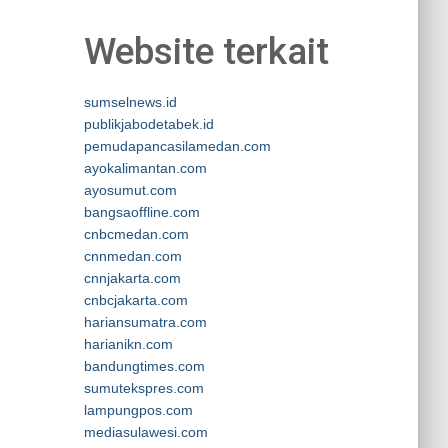
Website terkait
sumselnews.id
publikjabodetabek.id
pemudapancasilamedan.com
ayokalimantan.com
ayosumut.com
bangsaoffline.com
cnbcmedan.com
cnnmedan.com
cnnjakarta.com
cnbcjakarta.com
hariansumatra.com
harianikn.com
bandungtimes.com
sumutekspres.com
lampungpos.com
mediasulawesi.com