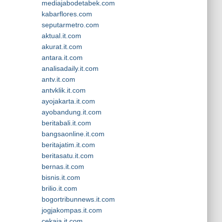
mediajabodetabek.com
kabarflores.com
seputarmetro.com
aktual.it.com
akurat.it.com
antara.it.com
analisadaily.it.com
antv.it.com
antvklik.it.com
ayojakarta.it.com
ayobandung.it.com
beritabali.it.com
bangsaonline.it.com
beritajatim.it.com
beritasatu.it.com
bernas.it.com
bisnis.it.com
brilio.it.com
bogortribunnews.it.com
jogjakompas.it.com
cekaja.it.com