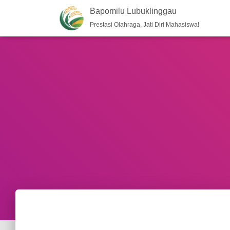
Bapomilu Lubuklinggau
Prestasi Olahraga, Jati Diri Mahasiswa!