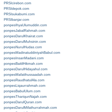
PRSIcirebon.com
PRSIdepok.com
PRSIsukabumi.com
PRSIbanjar.com
ponpesIhyaUlumuddin.com
ponpesJabalRahmah.com
ponpesDarulKhairat.com
ponpesDarulMuhsinin.com
ponpesNurulHudas.com
ponpesMadinatuddiniyahBabul.com
ponpesInsanMadani.com
ponpesBaitilHikmah.com
ponpesDarulHidayahul.com
ponpesMafatihussaadah.com
ponpesRaudhatulAla.com
ponpesLiqaurrahmah.com
ponpesBabulUlum.com
ponpesThariqunNajah.com
ponpesDarulQuran.com
ponpesDarulMifathurrahmah.com