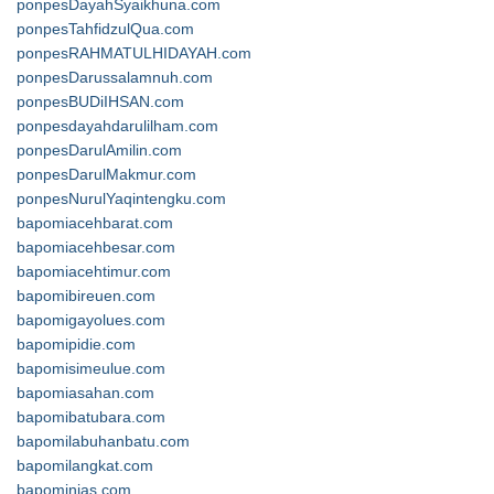
ponpesDayahSyaikhuna.com
ponpesTahfidzulQua.com
ponpesRAHMATULHIDAYAH.com
ponpesDarussalamnuh.com
ponpesBUDiIHSAN.com
ponpesdayahdarulilham.com
ponpesDarulAmilin.com
ponpesDarulMakmur.com
ponpesNurulYaqintengku.com
bapomiacehbarat.com
bapomiacehbesar.com
bapomiacehtimur.com
bapomibireuen.com
bapomigayolues.com
bapomipidie.com
bapomisimeulue.com
bapomiasahan.com
bapomibatubara.com
bapomilabuhanbatu.com
bapomilangkat.com
bapominias.com