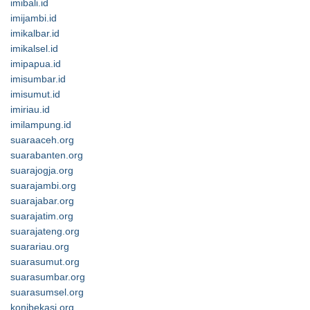
imibali.id
imijambi.id
imikalbar.id
imikalsel.id
imipapua.id
imisumbar.id
imisumut.id
imiriau.id
imilampung.id
suaraaceh.org
suarabanten.org
suarajogja.org
suarajambi.org
suarajabar.org
suarajatim.org
suarajateng.org
suarariau.org
suarasumut.org
suarasumbar.org
suarasumsel.org
konibekasi.org