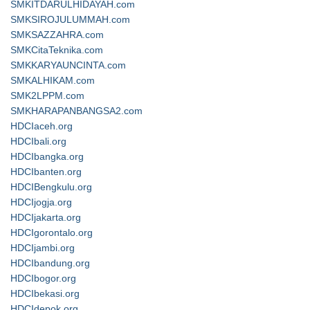
SMKITDARULHIDAYAH.com
SMKSIROJULUMMAH.com
SMKSAZZAHRA.com
SMKCitaTeknika.com
SMKKARYAUNCINTA.com
SMKALHIKAM.com
SMK2LPPM.com
SMKHARAPANBANGSA2.com
HDCIaceh.org
HDCIbali.org
HDCIbangka.org
HDCIbanten.org
HDCIBengkulu.org
HDCIjogja.org
HDCIjakarta.org
HDCIgorontalo.org
HDCIjambi.org
HDCIbandung.org
HDCIbogor.org
HDCIbekasi.org
HDCIdepok.org