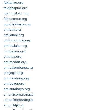
faktariau.org
faktapapua.org
faktamaluku.org
faktasumut.org
pmidkijakarta.org
pmibali.org
pmijambi.org
pmigorontalo.org
pmimaluku.org
pmipapua.org
pmiriau.org
pmimedan.org
pmipalembang.org
pmijogja.org
pmibandung.org
pmibogor.org
pmisurabaya.org
smpn2semarang.id
smpn4semarang.id
smpn14jkt.id