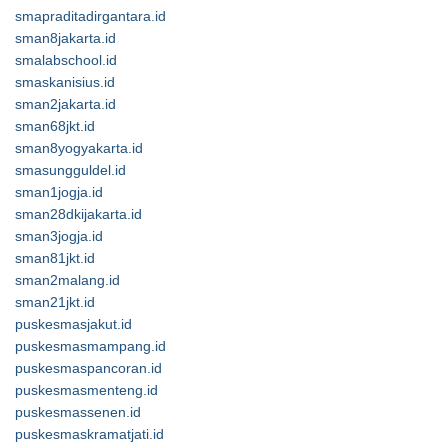
smapraditadirgantara.id
sman8jakarta.id
smalabschool.id
smaskanisius.id
sman2jakarta.id
sman68jkt.id
sman8yogyakarta.id
smasungguldel.id
sman1jogja.id
sman28dkijakarta.id
sman3jogja.id
sman81jkt.id
sman2malang.id
sman21jkt.id
puskesmasjakut.id
puskesmasmampang.id
puskesmaspancoran.id
puskesmasmenteng.id
puskesmassenen.id
puskesmaskramatjati.id