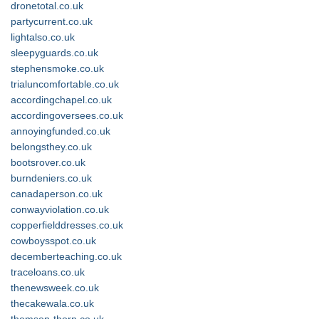
dronetotal.co.uk
partycurrent.co.uk
lightalso.co.uk
sleepyguards.co.uk
stephensmoke.co.uk
trialuncomfortable.co.uk
accordingchapel.co.uk
accordingoversees.co.uk
annoyingfunded.co.uk
belongsthey.co.uk
bootsrover.co.uk
burndeniers.co.uk
canadaperson.co.uk
conwayviolation.co.uk
copperfielddresses.co.uk
cowboysspot.co.uk
decemberteaching.co.uk
traceloans.co.uk
thenewsweek.co.uk
thecakewala.co.uk