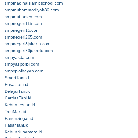
smpmadinaislamicschool.com
smpmuhammadiyah36.com
smpmuttaqien.com
smpnegeri115.com
smpnegeri15.com
smpnegeri265.com
smpnegeri3jakarta.com
smpnegeri73jakarta.com
smpyasda.com
smpyasporbi.com
smpypialbayan.com
SmartTani.id
PusatTani.id
BelajarTani.id
CerdasTani.id
KebunLestari.id
TaniMart.id
PanenSegar.id
PasarTani.id
KebunNusantara.id