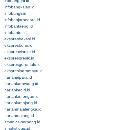
klikbanggai.id
infobangkalan.id
infobangli.id
infobanjarnegara.id
infobantaeng.id
infobantul.id
ekspresbekasi.id
ekspresbone.id
eksprescianjur.id
ekspresgresik.id
ekspresgorontalo.id
ekspresindramayu.id
harianjepara.id
hariankarawang.id
hariankediri.id
harianlamongan.id
harianlumajang.id
harianmajalengka.id
harianmalang.id
smanics-serpong.id
smakstlouis.id