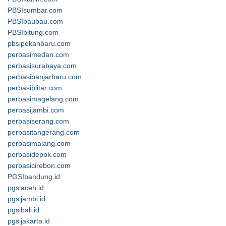
PBSIsumbar.com
PBSIbaubau.com
PBSIbitung.com
pbsipekanbaru.com
perbasimedan.com
perbasisurabaya.com
perbasibanjarbaru.com
perbasiblitar.com
perbasimagelang.com
perbasijambi.com
perbasiserang.com
perbasitangerang.com
perbasimalang.com
perbasidepok.com
perbasicirebon.com
PGSIbandung.id
pgsiaceh.id
pgsijambi.id
pgsibali.id
pgsijakarta.id