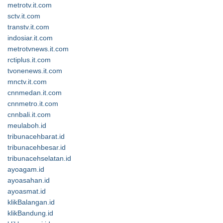
metrotv.it.com
sctv.it.com
transtv.it.com
indosiar.it.com
metrotvnews.it.com
rctiplus.it.com
tvonenews.it.com
mnctv.it.com
cnnmedan.it.com
cnnmetro.it.com
cnnbali.it.com
meulaboh.id
tribunacehbarat.id
tribunacehbesar.id
tribunacehselatan.id
ayoagam.id
ayoasahan.id
ayoasmat.id
klikBalangan.id
klikBandung.id