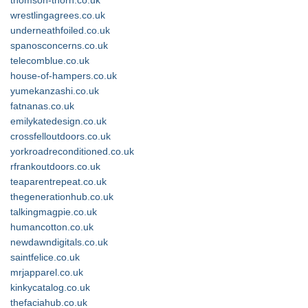
thomson-thorn.co.uk
wrestlingagrees.co.uk
underneathfoiled.co.uk
spanosconcerns.co.uk
telecomblue.co.uk
house-of-hampers.co.uk
yumekanzashi.co.uk
fatnanas.co.uk
emilykatedesign.co.uk
crossfelloutdoors.co.uk
yorkroadreconditioned.co.uk
rfrankoutdoors.co.uk
teaparentrepeat.co.uk
thegenerationhub.co.uk
talkingmagpie.co.uk
humancotton.co.uk
newdawndigitals.co.uk
saintfelice.co.uk
mrjapparel.co.uk
kinkycatalog.co.uk
thefaciahub.co.uk