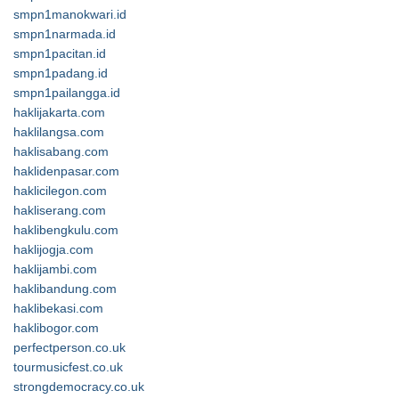
smpn1manokwari.id
smpn1narmada.id
smpn1pacitan.id
smpn1padang.id
smpn1pailangga.id
haklijakarta.com
haklilangsa.com
haklisabang.com
haklidenpasar.com
haklicilegon.com
hakliserang.com
haklibengkulu.com
haklijogja.com
haklijambi.com
haklibandung.com
haklibekasi.com
haklibogor.com
perfectperson.co.uk
tourmusicfest.co.uk
strongdemocracy.co.uk