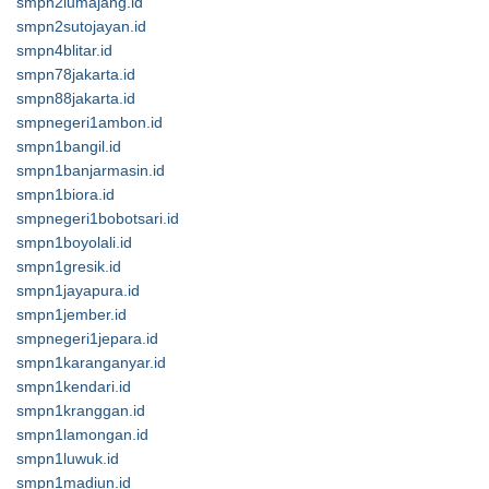
smpn2lumajang.id
smpn2sutojayan.id
smpn4blitar.id
smpn78jakarta.id
smpn88jakarta.id
smpnegeri1ambon.id
smpn1bangil.id
smpn1banjarmasin.id
smpn1biora.id
smpnegeri1bobotsari.id
smpn1boyolali.id
smpn1gresik.id
smpn1jayapura.id
smpn1jember.id
smpnegeri1jepara.id
smpn1karanganyar.id
smpn1kendari.id
smpn1kranggan.id
smpn1lamongan.id
smpn1luwuk.id
smpn1madiun.id