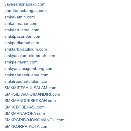
yayasanbinabakti.com
paudtunasbangsa.com
smkal-amin.com
smkal-manar.com
smkdarulamal.com
smkitpasundan.com
smkpgrikamal.com
smktarbiyatululum.com
smkyasalam-elummah.com
smkpelitaynh.com
smkyasinacigombong.com
smknahdatululama.com
smkitraudhatululum.com
SMKMIFTAHULSALAM.com
SMKSILIWANGIMANDIRI.com
SMKMANDIRIBERKAH.com
SMKCBTBEKASI.com
SMKMANAROFA.com
SMKPGRIBOJONGMANGU.com
SMKKORPRIKOTA.com