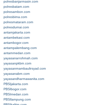
polresbanjarmasin.com
polresbatam.com
polresambon.com
polresbima.com
polresmataram.com
polresdumai.com
antamjakarta.com
antambekasi.com
antambogor.com
antampalembang.com
antammedan.com
yayasanarrohmah.com
yayasanpkbm.com
yayasanmambaulirsyad.com
yayasanabm.com
yayasandharmawanita.com
PBSIjakarta.com
PBSIbogor.com
PBSImedan.com
PBSIlampung.com
PBSIkaltim.com