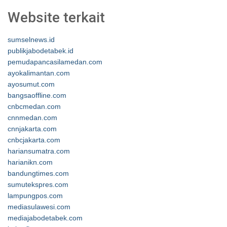
Website terkait
sumselnews.id
publikjabodetabek.id
pemudapancasilamedan.com
ayokalimantan.com
ayosumut.com
bangsaoffline.com
cnbcmedan.com
cnnmedan.com
cnnjakarta.com
cnbcjakarta.com
hariansumatra.com
harianikn.com
bandungtimes.com
sumutekspres.com
lampungpos.com
mediasulawesi.com
mediajabodetabek.com