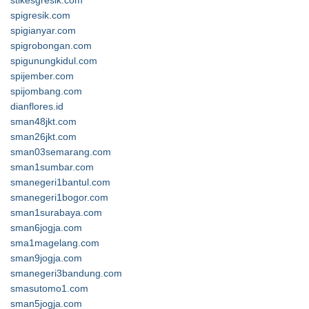
stikesgresik.com
spigresik.com
spigianyar.com
spigrobongan.com
spigunungkidul.com
spijember.com
spijombang.com
dianflores.id
sman48jkt.com
sman26jkt.com
sman03semarang.com
sman1sumbar.com
smanegeri1bantul.com
smanegeri1bogor.com
sman1surabaya.com
sman6jogja.com
sma1magelang.com
sman9jogja.com
smanegeri3bandung.com
smasutomo1.com
sman5jogja.com