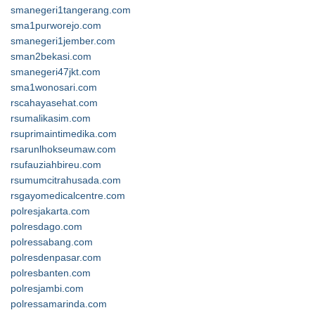
smanegeri1tangerang.com
sma1purworejo.com
smanegeri1jember.com
sman2bekasi.com
smanegeri47jkt.com
sma1wonosari.com
rscahayasehat.com
rsumalikasim.com
rsuprimaintimedika.com
rsarunlhokseumaw.com
rsufauziahbireu.com
rsumumcitrahusada.com
rsgayomedicalcentre.com
polresjakarta.com
polresdago.com
polressabang.com
polresdenpasar.com
polresbanten.com
polresjambi.com
polressamarinda.com