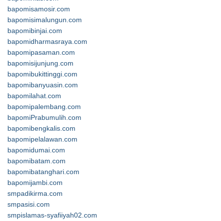
bapomisamosir.com
bapomisimalungun.com
bapomibinjai.com
bapomidharmasraya.com
bapomipasaman.com
bapomisijunjung.com
bapomibukittinggi.com
bapomibanyuasin.com
bapomilahat.com
bapomipalembang.com
bapomiPrabumulih.com
bapomibengkalis.com
bapomipelalawan.com
bapomidumai.com
bapomibatam.com
bapomibatanghari.com
bapomijambi.com
smpadikirma.com
smpasisi.com
smpislamas-syafiiyah02.com