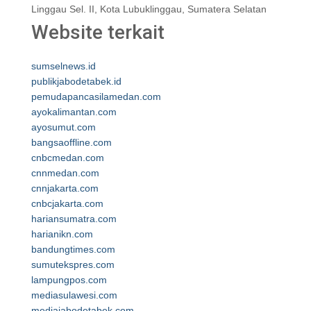
Linggau Sel. II, Kota Lubuklinggau, Sumatera Selatan
Website terkait
sumselnews.id
publikjabodetabek.id
pemudapancasilamedan.com
ayokalimantan.com
ayosumut.com
bangsaoffline.com
cnbcmedan.com
cnnmedan.com
cnnjakarta.com
cnbcjakarta.com
hariansumatra.com
harianikn.com
bandungtimes.com
sumutekspres.com
lampungpos.com
mediasulawesi.com
mediajabodetabek.com