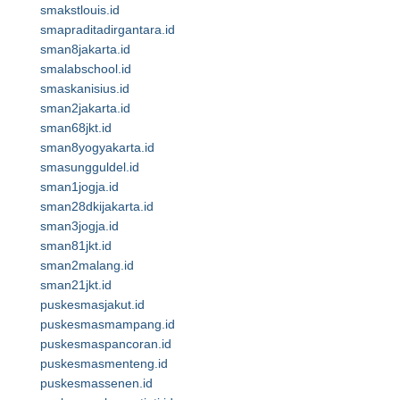
smakstlouis.id
smapraditadirgantara.id
sman8jakarta.id
smalabschool.id
smaskanisius.id
sman2jakarta.id
sman68jkt.id
sman8yogyakarta.id
smasungguldel.id
sman1jogja.id
sman28dkijakarta.id
sman3jogja.id
sman81jkt.id
sman2malang.id
sman21jkt.id
puskesmasjakut.id
puskesmasmampang.id
puskesmaspancoran.id
puskesmasmenteng.id
puskesmassenen.id