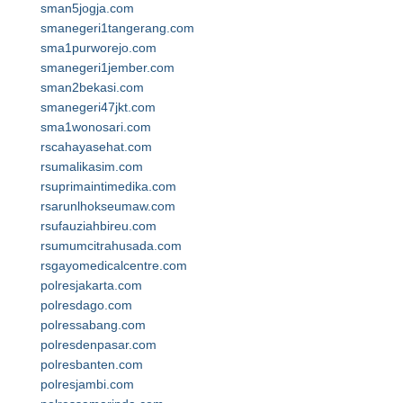
sman5jogja.com
smanegeri1tangerang.com
sma1purworejo.com
smanegeri1jember.com
sman2bekasi.com
smanegeri47jkt.com
sma1wonosari.com
rscahayasehat.com
rsumalikasim.com
rsuprimaintimedika.com
rsarunlhokseumaw.com
rsufauziahbireu.com
rsumumcitrahusada.com
rsgayomedicalcentre.com
polresjakarta.com
polresdago.com
polressabang.com
polresdenpasar.com
polresbanten.com
polresjambi.com