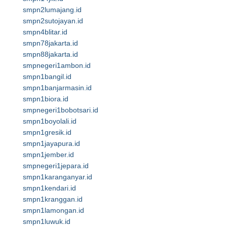
smpn2lumajang.id
smpn2sutojayan.id
smpn4blitar.id
smpn78jakarta.id
smpn88jakarta.id
smpnegeri1ambon.id
smpn1bangil.id
smpn1banjarmasin.id
smpn1biora.id
smpnegeri1bobotsari.id
smpn1boyolali.id
smpn1gresik.id
smpn1jayapura.id
smpn1jember.id
smpnegeri1jepara.id
smpn1karanganyar.id
smpn1kendari.id
smpn1kranggan.id
smpn1lamongan.id
smpn1luwuk.id