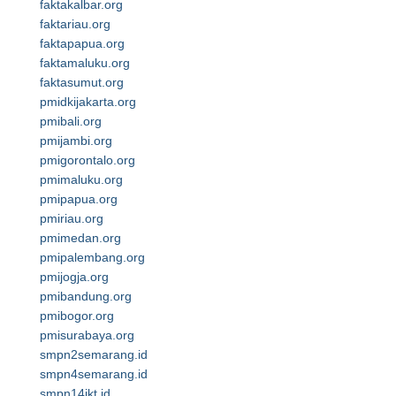
faktakalbar.org
faktariau.org
faktapapua.org
faktamaluku.org
faktasumut.org
pmidkijakarta.org
pmibali.org
pmijambi.org
pmigorontalo.org
pmimaluku.org
pmipapua.org
pmiriau.org
pmimedan.org
pmipalembang.org
pmijogja.org
pmibandung.org
pmibogor.org
pmisurabaya.org
smpn2semarang.id
smpn4semarang.id
smpn14jkt.id