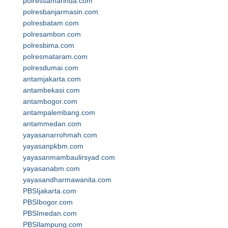
polressamarinda.com
polresbanjarmasin.com
polresbatam.com
polresambon.com
polresbima.com
polresmataram.com
polresdumai.com
antamjakarta.com
antambekasi.com
antambogor.com
antampalembang.com
antammedan.com
yayasanarrohmah.com
yayasanpkbm.com
yayasanmambaulirsyad.com
yayasanabm.com
yayasandharmawanita.com
PBSIjakarta.com
PBSIbogor.com
PBSImedan.com
PBSIlampung.com