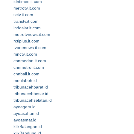
idntimes.it.com
metrotv.it.com
sctv.it.com
transtv.it.com
indosiar.it.com
metrotvnews.it.com
rctiplus.it.com
tvonenews.it.com
mnctv.it.com
cnnmedan.it.com
cnnmetro.it.com
cnnbali.it.com
meulaboh.id
tribunacehbarat.id
tribunacehbesar.id
tribunacehselatan.id
ayoagam.id
ayoasahan.id
ayoasmat.id
klikBalangan.id
klikBandung.id