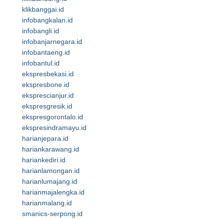
klikbanggai.id
infobangkalan.id
infobangli.id
infobanjarnegara.id
infobantaeng.id
infobantul.id
ekspresbekasi.id
ekspresbone.id
eksprescianjur.id
ekspresgresik.id
ekspresgorontalo.id
ekspresindramayu.id
harianjepara.id
hariankarawang.id
hariankediri.id
harianlamongan.id
harianlumajang.id
harianmajalengka.id
harianmalang.id
smanics-serpong.id