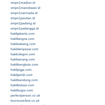
smpn1madiun.id
smpn1manokwari.id
smpn1narmada.id
smpn1pacitan.id
smpn1padang.id
smpn1pailangga.id
haklijakarta.com
haklilangsa.com
haklisabang.com
haklidenpasar.com
haklicilegon.com
hakliserang.com
haklibengkulu.com
haklijogja.com
haklijambi.com
haklibandung.com
haklibekasi.com
haklibogor.com
perfectperson.co.uk
tourmusicfest.co.uk