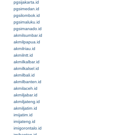
pgsijakarta.id
pgsimedan.id
pgsilombok.id
pgsimaluku.id
pgsimanado.id
akmilsumbar.id
akmilpapua.id
akmilriau.id
akmilntt.id
akmilkalbar.id
akmilkalsel.id
akmilbali.id
akmilbanten.id
akmilaceh.id
akmiljabar.id
akmiljateng.id
akmiljatim.id
imijatim.id
imijateng.id
imigorontalo.id
imibanten.id