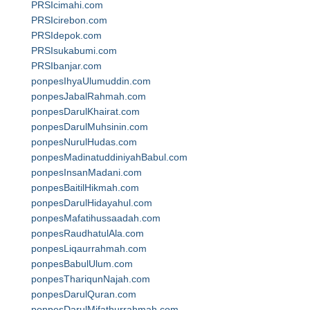
PRSIcimahi.com
PRSIcirebon.com
PRSIdepok.com
PRSIsukabumi.com
PRSIbanjar.com
ponpesIhyaUlumuddin.com
ponpesJabalRahmah.com
ponpesDarulKhairat.com
ponpesDarulMuhsinin.com
ponpesNurulHudas.com
ponpesMadinatuddiniyahBabul.com
ponpesInsanMadani.com
ponpesBaitilHikmah.com
ponpesDarulHidayahul.com
ponpesMafatihussaadah.com
ponpesRaudhatulAla.com
ponpesLiqaurrahmah.com
ponpesBabulUlum.com
ponpesThariqunNajah.com
ponpesDarulQuran.com
ponpesDarulMifathurrahmah.com