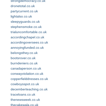
strongdemocracy.co.uk
dronetotal.co.uk
partycurrent.co.uk
lightalso.co.uk
sleepyguards.co.uk
stephensmoke.co.uk
trialuncomfortable.co.uk
accordingchapel.co.uk
accordingoversees.co.uk
annoyingfunded.co.uk
belongsthey.co.uk
bootsrover.co.uk
burndeniers.co.uk
canadaperson.co.uk
conwayviolation.co.uk
copperfielddresses.co.uk
cowboysspot.co.uk
decemberteaching.co.uk
traceloans.co.uk
thenewsweek.co.uk
thecakewala.co.uk