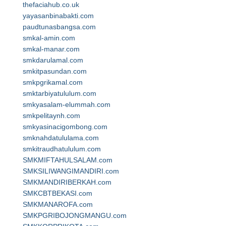
thefaciahub.co.uk
yayasanbinabakti.com
paudtunasbangsa.com
smkal-amin.com
smkal-manar.com
smkdarulamal.com
smkitpasundan.com
smkpgrikamal.com
smktarbiyatululum.com
smkyasalam-elummah.com
smkpelitaynh.com
smkyasinacigombong.com
smknahdatululama.com
smkitraudhatululum.com
SMKMIFTAHULSALAM.com
SMKSILIWANGIMANDIRI.com
SMKMANDIRIBERKAH.com
SMKCBTBEKASI.com
SMKMANAROFA.com
SMKPGRIBOJONGMANGU.com