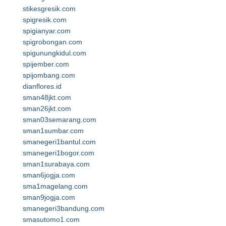
stikesgresik.com
spigresik.com
spigianyar.com
spigrobongan.com
spigunungkidul.com
spijember.com
spijombang.com
dianflores.id
sman48jkt.com
sman26jkt.com
sman03semarang.com
sman1sumbar.com
smanegeri1bantul.com
smanegeri1bogor.com
sman1surabaya.com
sman6jogja.com
sma1magelang.com
sman9jogja.com
smanegeri3bandung.com
smasutomo1.com