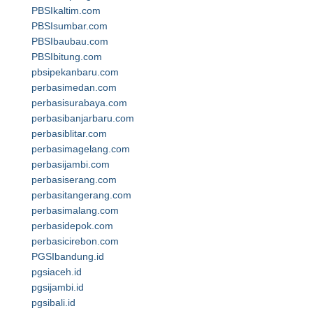
PBSIkaltim.com
PBSIsumbar.com
PBSIbaubau.com
PBSIbitung.com
pbsipekanbaru.com
perbasimedan.com
perbasisurabaya.com
perbasibanjarbaru.com
perbasiblitar.com
perbasimagelang.com
perbasijambi.com
perbasiserang.com
perbasitangerang.com
perbasimalang.com
perbasidepok.com
perbasicirebon.com
PGSIbandung.id
pgsiaceh.id
pgsijambi.id
pgsibali.id