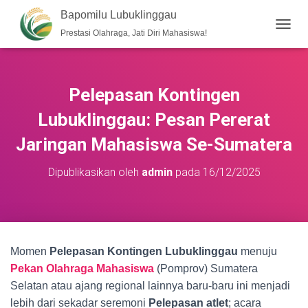
Bapomilu Lubuklinggau
Prestasi Olahraga, Jati Diri Mahasiswa!
T
O
G
G
L
Pelepasan Kontingen
E
N
Lubuklinggau: Pesan Pererat
A
V
Jaringan Mahasiswa Se-Sumatera
I
G
Dipublikasikan oleh
admin
pada
16/12/2025
A
S
I
Momen
Pelepasan Kontingen Lubuklinggau
menuju
Pekan Olahraga Mahasiswa
(Pomprov) Sumatera
Selatan atau ajang regional lainnya baru-baru ini menjadi
lebih dari sekadar seremoni
Pelepasan
atlet
; acara