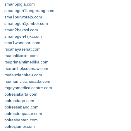
sman5jogja.com
smanegeri1tangerang.com
sma1purworejo.com
smanegeri1jember.com
sman2bekasi.com
smanegeri47jkt.com
sma1wonosari.com
rscahayasehat.com
rsumalikasim.com
rsuprimaintimedika.com
rsarunlhokseumaw.com
rsufauziahbireu.com
rsumumcitrahusada.com
rsgayomedicalcentre.com
polresjakarta.com
polresdago.com
polressabang.com
polresdenpasar.com
polresbanten.com
polresjambi.com