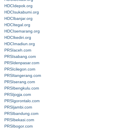
HDCIdepok.org
HDCIsukabumi.org
HDCIbanjar.org
HDCItegal.org
HDCIsemarang.org
HDCIkediri.org
HDCImadiun.org
PRSIaceh.com
PRSIsabang.com
PRSIdenpasar.com
PRSIcilegon.com
PRSItangerang.com
PRSIserang.com
PRSIbengkulu.com
PRSIjogja.com
PRSIgorontalo.com
PRSIjambi.com
PRSIbandung.com
PRSIbekasi.com
PRSIbogor.com