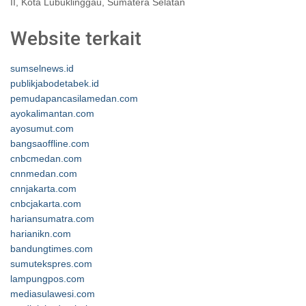
II, Kota Lubuklinggau, Sumatera Selatan
Website terkait
sumselnews.id
publikjabodetabek.id
pemudapancasilamedan.com
ayokalimantan.com
ayosumut.com
bangsaoffline.com
cnbcmedan.com
cnnmedan.com
cnnjakarta.com
cnbcjakarta.com
hariansumatra.com
harianikn.com
bandungtimes.com
sumutekspres.com
lampungpos.com
mediasulawesi.com