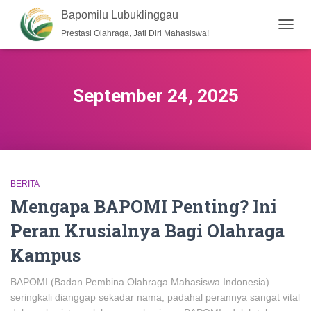
Bapomilu Lubuklinggau
Prestasi Olahraga, Jati Diri Mahasiswa!
TOGG
NAVIG
September 24, 2025
BERITA
Mengapa BAPOMI Penting? Ini
Peran Krusialnya Bagi Olahraga
Kampus
BAPOMI (Badan Pembina Olahraga Mahasiswa Indonesia)
seringkali dianggap sekadar nama, padahal perannya sangat vital