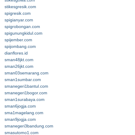
stikesgowa.com
stikesgresik.com
spigresik.com
spigianyar.com
spigrobongan.com
spigunungkidul.com
spijember.com
spijombang.com
dianflores.id
sman48jkt.com
sman26jkt.com
sman03semarang.com
sman1sumbar.com
smanegeri1bantul.com
smanegeri1bogor.com
sman1surabaya.com
sman6jogja.com
sma1magelang.com
sman9jogja.com
smanegeri3bandung.com
smasutomo1.com