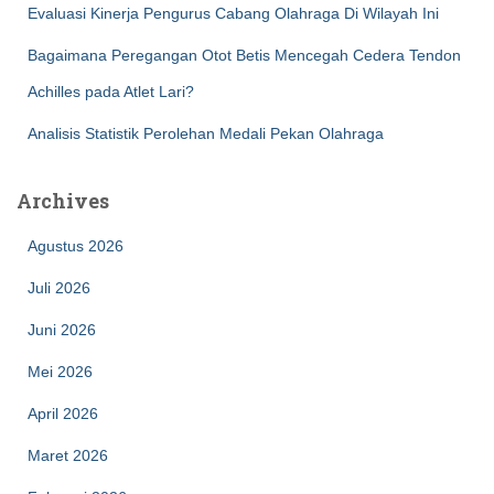
Evaluasi Kinerja Pengurus Cabang Olahraga Di Wilayah Ini
Bagaimana Peregangan Otot Betis Mencegah Cedera Tendon
Achilles pada Atlet Lari?
Analisis Statistik Perolehan Medali Pekan Olahraga
Archives
Agustus 2026
Juli 2026
Juni 2026
Mei 2026
April 2026
Maret 2026