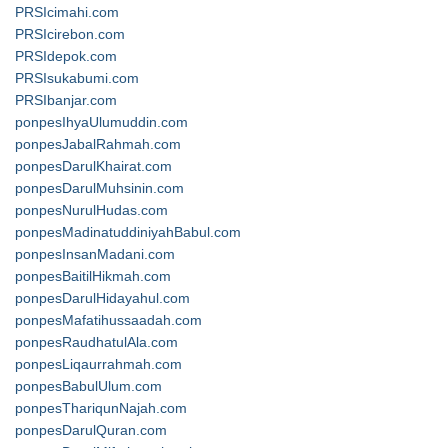
PRSIcimahi.com
PRSIcirebon.com
PRSIdepok.com
PRSIsukabumi.com
PRSIbanjar.com
ponpesIhyaUlumuddin.com
ponpesJabalRahmah.com
ponpesDarulKhairat.com
ponpesDarulMuhsinin.com
ponpesNurulHudas.com
ponpesMadinatuddiniyahBabul.com
ponpesInsanMadani.com
ponpesBaitilHikmah.com
ponpesDarulHidayahul.com
ponpesMafatihussaadah.com
ponpesRaudhatulAla.com
ponpesLiqaurrahmah.com
ponpesBabulUlum.com
ponpesThariqunNajah.com
ponpesDarulQuran.com