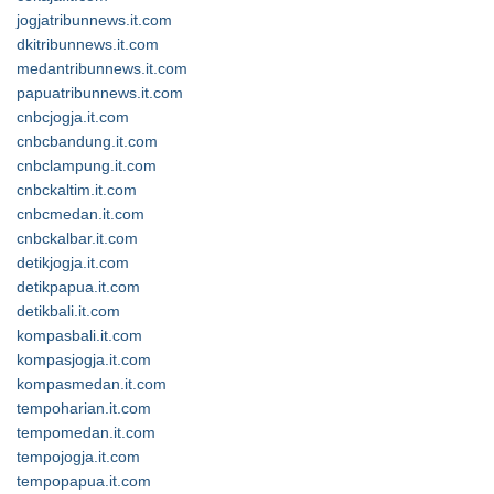
jogjatribunnews.it.com
dkitribunnews.it.com
medantribunnews.it.com
papuatribunnews.it.com
cnbcjogja.it.com
cnbcbandung.it.com
cnbclampung.it.com
cnbckaltim.it.com
cnbcmedan.it.com
cnbckalbar.it.com
detikjogja.it.com
detikpapua.it.com
detikbali.it.com
kompasbali.it.com
kompasjogja.it.com
kompasmedan.it.com
tempoharian.it.com
tempomedan.it.com
tempojogja.it.com
tempopapua.it.com