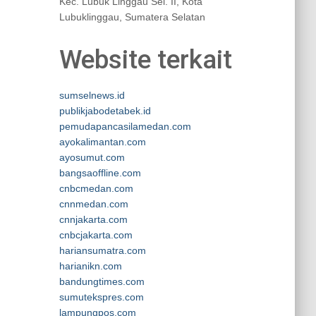
Kec. Lubuk Linggau Sel. II, Kota
Lubuklinggau, Sumatera Selatan
Website terkait
sumselnews.id
publikjabodetabek.id
pemudapancasilamedan.com
ayokalimantan.com
ayosumut.com
bangsaoffline.com
cnbcmedan.com
cnnmedan.com
cnnjakarta.com
cnbcjakarta.com
hariansumatra.com
harianikn.com
bandungtimes.com
sumutekspres.com
lampungpos.com