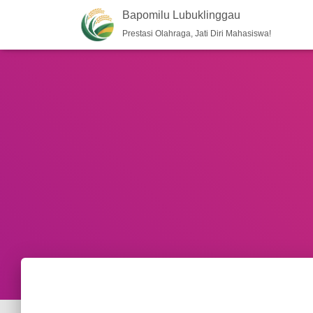
Bapomilu Lubuklinggau
Prestasi Olahraga, Jati Diri Mahasiswa!