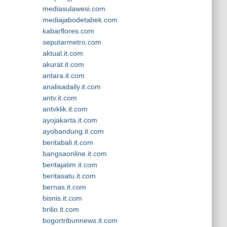
mediasulawesi.com
mediajabodetabek.com
kabarflores.com
seputarmetro.com
aktual.it.com
akurat.it.com
antara.it.com
analisadaily.it.com
antv.it.com
antvklik.it.com
ayojakarta.it.com
ayobandung.it.com
beritabali.it.com
bangsaonline.it.com
beritajatim.it.com
beritasatu.it.com
bernas.it.com
bisnis.it.com
brilio.it.com
bogortribunnews.it.com