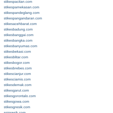
stikespacitan.com
stikespamekasan.com
stikespandeglang.com
stikespangandaran.com
stikesacehbarat.com
stikesbadung.com
stikesbanggai.com
stikesbangka.com
stikesbanyumas.com
stikesbekasi.com
stikesblitar.com
stikesbogor.com
stikesbrebes.com
stikescianjur.com
stikesciamis.com
stikesdemak.com
stikesgarut.com
stikesgorontalo.com
stikesgowa.com
stikesgresik.com
spigresik.com