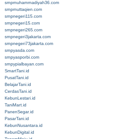
smpmuhammadiyah36.com
smpmuttaqien.com
smpnegeri115.com
smpnegeri15.com
smpnegeri265.com
smpnegeri3jakarta.com
smpnegeri73jakarta.com
smpyasda.com
smpyasporbi.com
smpypialbayan.com
SmartTani.id
PusatTani.id
BelajarTani.id
CerdasTani.id
KebunLestari.id
TaniMart.id
PanenSegar.id
PasarTani.id
KebunNusantara.id
KebunDigital.id