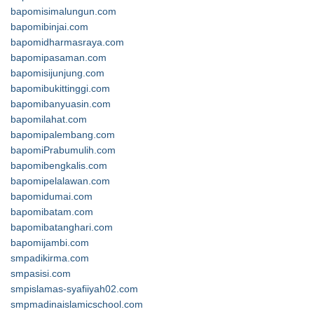
bapomisimalungun.com
bapomibinjai.com
bapomidharmasraya.com
bapomipasaman.com
bapomisijunjung.com
bapomibukittinggi.com
bapomibanyuasin.com
bapomilahat.com
bapomipalembang.com
bapomiPrabumulih.com
bapomibengkalis.com
bapomipelalawan.com
bapomidumai.com
bapomibatam.com
bapomibatanghari.com
bapomijambi.com
smpadikirma.com
smpasisi.com
smpislamas-syafiiyah02.com
smpmadinaislamicschool.com