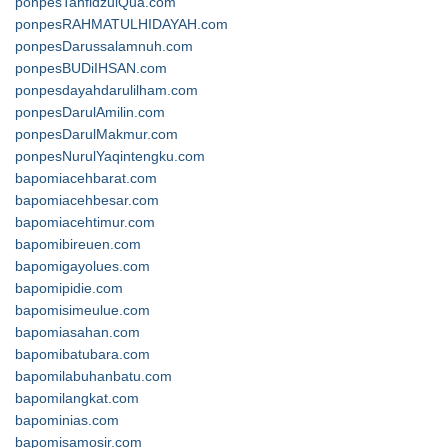
ponpesTahfidzulQua.com
ponpesRAHMATULHIDAYAH.com
ponpesDarussalamnuh.com
ponpesBUDiIHSAN.com
ponpesdayahdarulilham.com
ponpesDarulAmilin.com
ponpesDarulMakmur.com
ponpesNurulYaqintengku.com
bapomiacehbarat.com
bapomiacehbesar.com
bapomiacehtimur.com
bapomibireuen.com
bapomigayolues.com
bapomipidie.com
bapomisimeulue.com
bapomiasahan.com
bapomibatubara.com
bapomilabuhanbatu.com
bapomilangkat.com
bapominias.com
bapomisamosir.com