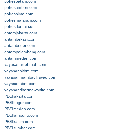
polresbatam.com
polresambon.com
polresbima.com
polresmataram.com
polresdumai.com
antamjakarta.com
antambekasi.com
antambogor.com
antampalembang.com
antammedan.com
yayasanarrohmah.com
yayasanpkbm.com
yayasanmambaulirsyad.com
yayasanabm.com
yayasandharmawanita.com
PBSIjakarta.com
PBSIbogor.com
PBSImedan.com
PBSIlampung.com
PBSIkaltim.com
PBSIsumbar.com