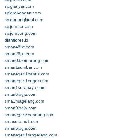
spigianyar.com
spigrobongan.com
spigunungkidul.com
spijember.com
spijombang.com
dianflores.id
sman48jkt.com
sman26jkt.com
sman03semarang.com
sman1sumbar.com
smanegeri1bantul.com
smanegeri1bogor.com
sman1surabaya.com
sman6jogja.com
sma1magelang.com
sman9jogja.com
smanegeri3bandung.com
smasutomo1.com
sman5jogja.com
smanegeri1tangerang.com