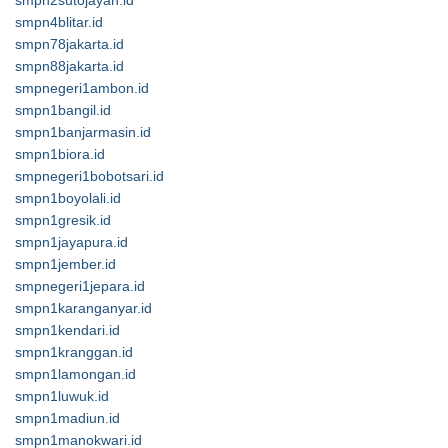
smpn2sutojayan.id
smpn4blitar.id
smpn78jakarta.id
smpn88jakarta.id
smpnegeri1ambon.id
smpn1bangil.id
smpn1banjarmasin.id
smpn1biora.id
smpnegeri1bobotsari.id
smpn1boyolali.id
smpn1gresik.id
smpn1jayapura.id
smpn1jember.id
smpnegeri1jepara.id
smpn1karanganyar.id
smpn1kendari.id
smpn1kranggan.id
smpn1lamongan.id
smpn1luwuk.id
smpn1madiun.id
smpn1manokwari.id