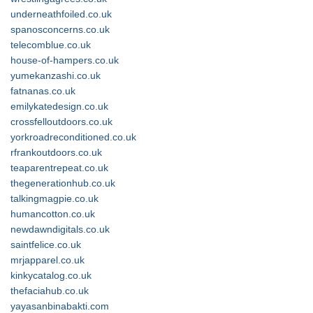
underneathfoiled.co.uk
spanosconcerns.co.uk
telecomblue.co.uk
house-of-hampers.co.uk
yumekanzashi.co.uk
fatnanas.co.uk
emilykatedesign.co.uk
crossfelloutdoors.co.uk
yorkroadreconditioned.co.uk
rfrankoutdoors.co.uk
teaparentrepeat.co.uk
thegenerationhub.co.uk
talkingmagpie.co.uk
humancotton.co.uk
newdawndigitals.co.uk
saintfelice.co.uk
mrjapparel.co.uk
kinkycatalog.co.uk
thefaciahub.co.uk
yayasanbinabakti.com