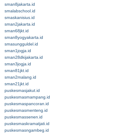
sman8jakarta.id
smalabschool.id
smaskanisius.id
sman2jakarta.id
sman68jkt.id
sman8yogyakarta.id
smasungguldel.id
sman1jogja.id
sman28dkijakarta.id
sman3jogja.id
sman81jkt.id
sman2malang.id
sman21jkt.id
puskesmasjakut.id
puskesmasmampang.id
puskesmaspancoran.id
puskesmasmenteng.id
puskesmassenen.id
puskesmaskramatjati.id
puskesmasngambeg.id