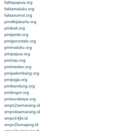
faktapapua.org
faktamaluku.org
faktasumut.org
pmidkijakarta.org
pmibali.org
pmijambi.org
pmigorontalo.org
pmimaluku.org
pmipapua.org
pmiriau.org
pmimedan.org
pmipalembang.org
pmijogja.org
pmibandung.org
pmibogor.org
pmisurabaya.org
smpn2semarang.id
smpn4semarang.id
smpn14jkt.id
smpn2lumajang.id