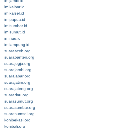
imijambi.id
imikalbar.id
imikalsel.id
imipapua.id
imisumbar.id
imisumut.id
imiriau.id
imilampung.id
suaraaceh.org
suarabanten.org
suarajogja.org
suarajambi.org
suarajabar.org
suarajatim.org
suarajateng.org
suarariau.org
suarasumut.org
suarasumbar.org
suarasumsel.org
konibekasi.org
konibali.org