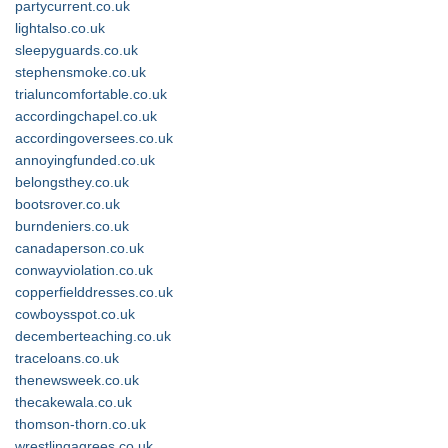
partycurrent.co.uk
lightalso.co.uk
sleepyguards.co.uk
stephensmoke.co.uk
trialuncomfortable.co.uk
accordingchapel.co.uk
accordingoversees.co.uk
annoyingfunded.co.uk
belongsthey.co.uk
bootsrover.co.uk
burndeniers.co.uk
canadaperson.co.uk
conwayviolation.co.uk
copperfielddresses.co.uk
cowboysspot.co.uk
decemberteaching.co.uk
traceloans.co.uk
thenewsweek.co.uk
thecakewala.co.uk
thomson-thorn.co.uk
wrestlingagrees.co.uk