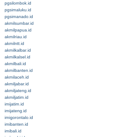
pgsilombok.id
pgsimaluku.id
pgsimanado.id
akmilsumbar.id
akmilpapua.id
akmilriau.id
akmilntt.id
akmilkalbar.id
akmilkalsel.id
akmilbali.id
akmilbanten.id
akmilaceh.id
akmiljabar.id
akmiljateng.id
akmiljatim.id
imijatim.id
imijateng.id
imigorontalo.id
imibanten.id
imibali.id