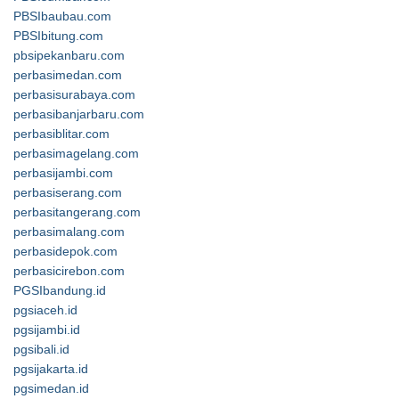
PBSIbaubau.com
PBSIbitung.com
pbsipekanbaru.com
perbasimedan.com
perbasisurabaya.com
perbasibanjarbaru.com
perbasiblitar.com
perbasimagelang.com
perbasijambi.com
perbasiserang.com
perbasitangerang.com
perbasimalang.com
perbasidepok.com
perbasicirebon.com
PGSIbandung.id
pgsiaceh.id
pgsijambi.id
pgsibali.id
pgsijakarta.id
pgsimedan.id