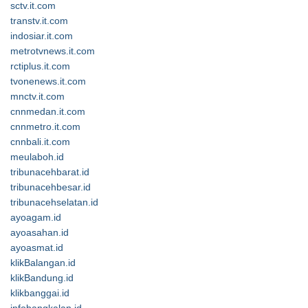
sctv.it.com
transtv.it.com
indosiar.it.com
metrotvnews.it.com
rctiplus.it.com
tvonenews.it.com
mnctv.it.com
cnnmedan.it.com
cnnmetro.it.com
cnnbali.it.com
meulaboh.id
tribunacehbarat.id
tribunacehbesar.id
tribunacehselatan.id
ayoagam.id
ayoasahan.id
ayoasmat.id
klikBalangan.id
klikBandung.id
klikbanggai.id