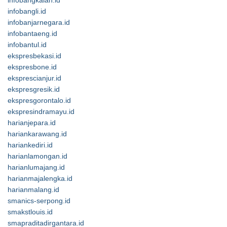
infobangkalan.id
infobangli.id
infobanjarnegara.id
infobantaeng.id
infobantul.id
ekspresbekasi.id
ekspresbone.id
eksprescianjur.id
ekspresgresik.id
ekspresgorontalo.id
ekspresindramayu.id
harianjepara.id
hariankarawang.id
hariankediri.id
harianlamongan.id
harianlumajang.id
harianmajalengka.id
harianmalang.id
smanics-serpong.id
smakstlouis.id
smapraditadirgantara.id