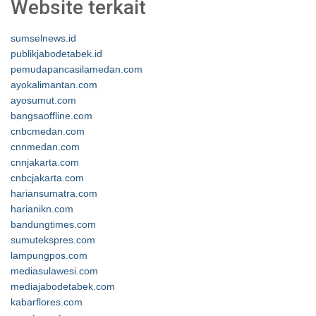
Website terkait
sumselnews.id
publikjabodetabek.id
pemudapancasilamedan.com
ayokalimantan.com
ayosumut.com
bangsaoffline.com
cnbcmedan.com
cnnmedan.com
cnnjakarta.com
cnbcjakarta.com
hariansumatra.com
harianikn.com
bandungtimes.com
sumutekspres.com
lampungpos.com
mediasulawesi.com
mediajabodetabek.com
kabarflores.com