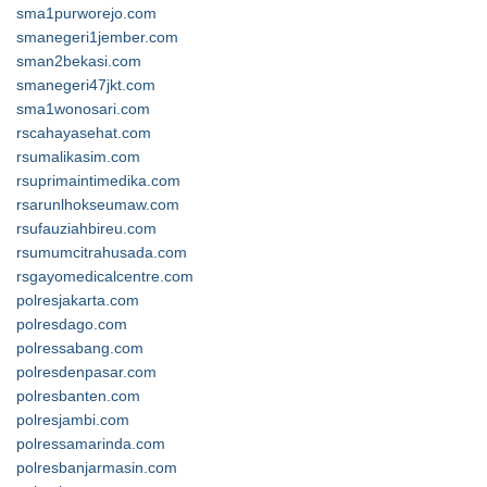
sma1purworejo.com
smanegeri1jember.com
sman2bekasi.com
smanegeri47jkt.com
sma1wonosari.com
rscahayasehat.com
rsumalikasim.com
rsuprimaintimedika.com
rsarunlhokseumaw.com
rsufauziahbireu.com
rsumumcitrahusada.com
rsgayomedicalcentre.com
polresjakarta.com
polresdago.com
polressabang.com
polresdenpasar.com
polresbanten.com
polresjambi.com
polressamarinda.com
polresbanjarmasin.com