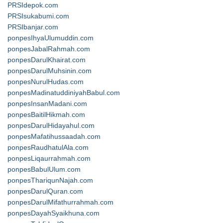
PRSIdepok.com
PRSIsukabumi.com
PRSIbanjar.com
ponpesIhyaUlumuddin.com
ponpesJabalRahmah.com
ponpesDarulKhairat.com
ponpesDarulMuhsinin.com
ponpesNurulHudas.com
ponpesMadinatuddiniyahBabul.com
ponpesInsanMadani.com
ponpesBaitilHikmah.com
ponpesDarulHidayahul.com
ponpesMafatihussaadah.com
ponpesRaudhatulAla.com
ponpesLiqaurrahmah.com
ponpesBabulUlum.com
ponpesThariqunNajah.com
ponpesDarulQuran.com
ponpesDarulMifathurrahmah.com
ponpesDayahSyaikhuna.com