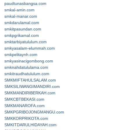
paudtunasbangsa.com
smkal-amin.com
smkal-manar.com
smkdarulamal.com
smkitpasundan.com
smkpgrikamal.com
smktarbiyatululum.com
smkyasalam-elummah.com
smkpelitaynh.com
smkyasinacigombong.com
smknahdatululama.com
smkitraudhatululum.com
SMKMIFTAHULSALAM.com
SMKSILIWANGIMANDIRI.com
SMKMANDIRIBERKAH.com
SMKCBTBEKASI.com
SMKMANAROFA.com
SMKPGRIBOJONGMANGU.com
SMKKORPRIKOTA.com
SMKITDARULHIDAYAH.com