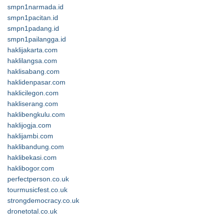
smpn1narmada.id
smpn1pacitan.id
smpn1padang.id
smpn1pailangga.id
haklijakarta.com
haklilangsa.com
haklisabang.com
haklidenpasar.com
haklicilegon.com
hakliserang.com
haklibengkulu.com
haklijogja.com
haklijambi.com
haklibandung.com
haklibekasi.com
haklibogor.com
perfectperson.co.uk
tourmusicfest.co.uk
strongdemocracy.co.uk
dronetotal.co.uk