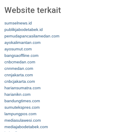
Website terkait
sumselnews.id
publikjabodetabek.id
pemudapancasilamedan.com
ayokalimantan.com
ayosumut.com
bangsaoffline.com
cnbcmedan.com
cnnmedan.com
cnnjakarta.com
cnbcjakarta.com
hariansumatra.com
harianikn.com
bandungtimes.com
sumutekspres.com
lampungpos.com
mediasulawesi.com
mediajabodetabek.com