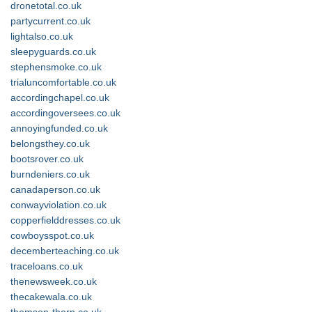
dronetotal.co.uk
partycurrent.co.uk
lightalso.co.uk
sleepyguards.co.uk
stephensmoke.co.uk
trialuncomfortable.co.uk
accordingchapel.co.uk
accordingoversees.co.uk
annoyingfunded.co.uk
belongsthey.co.uk
bootsrover.co.uk
burndeniers.co.uk
canadaperson.co.uk
conwayviolation.co.uk
copperfielddresses.co.uk
cowboysspot.co.uk
decemberteaching.co.uk
traceloans.co.uk
thenewsweek.co.uk
thecakewala.co.uk