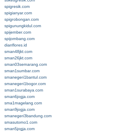
stikesgresik.com
spigresik.com
spigianyar.com
spigrobongan.com
spigunungkidul.com
spijember.com
spijombang.com
dianflores.id
sman48jkt.com
sman26jkt.com
sman03semarang.com
sman1sumbar.com
smanegeri1bantul.com
smanegeri1bogor.com
sman1surabaya.com
sman6jogja.com
sma1magelang.com
sman9jogja.com
smanegeri3bandung.com
smasutomo1.com
sman5jogja.com