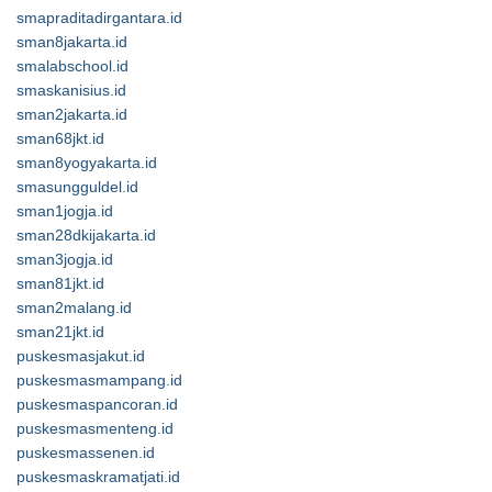
smapraditadirgantara.id
sman8jakarta.id
smalabschool.id
smaskanisius.id
sman2jakarta.id
sman68jkt.id
sman8yogyakarta.id
smasungguldel.id
sman1jogja.id
sman28dkijakarta.id
sman3jogja.id
sman81jkt.id
sman2malang.id
sman21jkt.id
puskesmasjakut.id
puskesmasmampang.id
puskesmaspancoran.id
puskesmasmenteng.id
puskesmassenen.id
puskesmaskramatjati.id