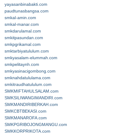
yayasanbinabakti.com
paudtunasbangsa.com
smkal-amin.com
smkal-manar.com
smkdarulamal.com
smkitpasundan.com
smkpgrikamal.com
smktarbiyatululum.com
smkyasalam-elummah.com
smkpelitaynh.com
smkyasinacigombong.com
smknahdatululama.com
smkitraudhatululum.com
SMKMIFTAHULSALAM.com
SMKSILIWANGIMANDIRI.com
SMKMANDIRIBERKAH.com
SMKCBTBEKASI.com
SMKMANAROFA.com
SMKPGRIBOJONGMANGU.com
SMKKORPRIKOTA.com