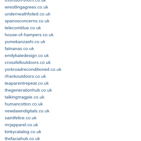
thomson-thorn.co.uk
wrestlingagrees.co.uk
underneathfoiled.co.uk
spanosconcerns.co.uk
telecomblue.co.uk
house-of-hampers.co.uk
yumekanzashi.co.uk
fatnanas.co.uk
emilykatedesign.co.uk
crossfelloutdoors.co.uk
yorkroadreconditioned.co.uk
rfrankoutdoors.co.uk
teaparentrepeat.co.uk
thegenerationhub.co.uk
talkingmagpie.co.uk
humancotton.co.uk
newdawndigitals.co.uk
saintfelice.co.uk
mrjapparel.co.uk
kinkycatalog.co.uk
thefaciahub.co.uk