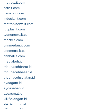
metrotv.it.com
sctv.it.com
transtv.it.com
indosiar.it.com
metrotvnews.it.com
rctiplus.it.com
tvonenews.it.com
mnctv.it.com
cnnmedan.it.com
cnnmetro.it.com
cnnbali.it.com
meulaboh.id
tribunacehbarat.id
tribunacehbesar.id
tribunacehselatan.id
ayoagam.id
ayoasahan.id
ayoasmat.id
klikBalangan.id
klikBandung.id