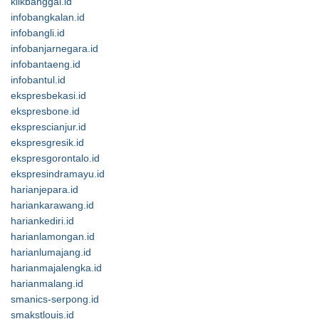
klikbanggai.id
infobangkalan.id
infobangli.id
infobanjarnegara.id
infobantaeng.id
infobantul.id
ekspresbekasi.id
ekspresbone.id
eksprescianjur.id
ekspresgresik.id
ekspresgorontalo.id
ekspresindramayu.id
harianjepara.id
hariankarawang.id
hariankediri.id
harianlamongan.id
harianlumajang.id
harianmajalengka.id
harianmalang.id
smanics-serpong.id
smakstlouis.id