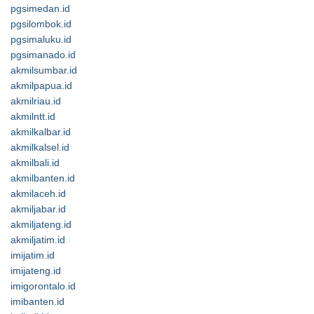
pgsimedan.id
pgsilombok.id
pgsimaluku.id
pgsimanado.id
akmilsumbar.id
akmilpapua.id
akmilriau.id
akmilntt.id
akmilkalbar.id
akmilkalsel.id
akmilbali.id
akmilbanten.id
akmilaceh.id
akmiljabar.id
akmiljateng.id
akmiljatim.id
imijatim.id
imijateng.id
imigorontalo.id
imibanten.id