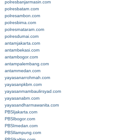
polresbanjarmasin.com
polresbatam.com
polresambon.com
polresbima.com
polresmataram.com
polresdumai.com
antamjakarta.com
antambekasi.com
antambogor.com
antampalembang.com
antammedan.com
yayasanarrohmah.com
yayasanpkbm.com
yayasanmambaulirsyad.com
yayasanabm.com
yayasandharmawanita.com
PBSIjakarta.com
PBSIbogor.com
PBSImedan.com
PBSIlampung.com
PBSIkaltim.com