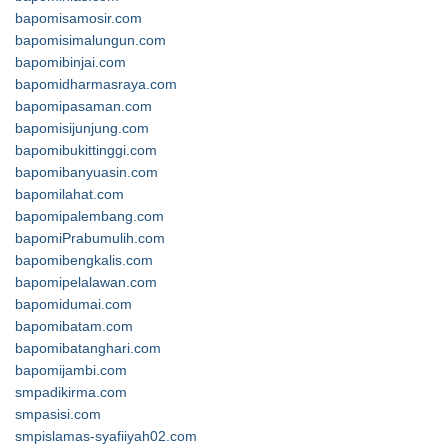
bapomisamosir.com
bapomisimalungun.com
bapomibinjai.com
bapomidharmasraya.com
bapomipasaman.com
bapomisijunjung.com
bapomibukittinggi.com
bapomibanyuasin.com
bapomilahat.com
bapomipalembang.com
bapomiPrabumulih.com
bapomibengkalis.com
bapomipelalawan.com
bapomidumai.com
bapomibatam.com
bapomibatanghari.com
bapomijambi.com
smpadikirma.com
smpasisi.com
smpislamas-syafiiyah02.com