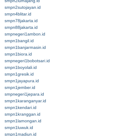
smpn2lumajang.id
smpn2sutojayan.id
smpn4blitar.id
smpn78jakarta.id
smpn88jakarta.id
smpnegeri1ambon.id
smpn1bangil.id
smpn1banjarmasin.id
smpn1biora.id
smpnegeri1bobotsari.id
smpn1boyolali.id
smpn1gresik.id
smpn1jayapura.id
smpn1jember.id
smpnegeri1jepara.id
smpn1karanganyar.id
smpn1kendari.id
smpn1kranggan.id
smpn1lamongan.id
smpn1luwuk.id
smpn1madiun.id