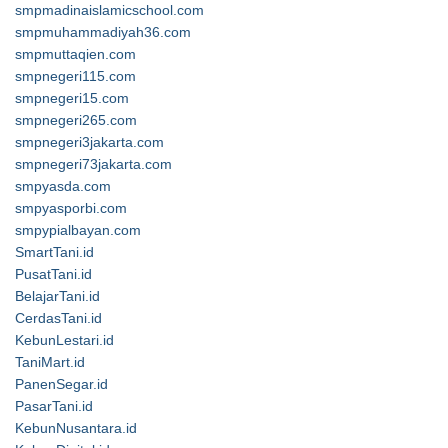
smpmadinaislamicschool.com
smpmuhammadiyah36.com
smpmuttaqien.com
smpnegeri115.com
smpnegeri15.com
smpnegeri265.com
smpnegeri3jakarta.com
smpnegeri73jakarta.com
smpyasda.com
smpyasporbi.com
smpypialbayan.com
SmartTani.id
PusatTani.id
BelajarTani.id
CerdasTani.id
KebunLestari.id
TaniMart.id
PanenSegar.id
PasarTani.id
KebunNusantara.id