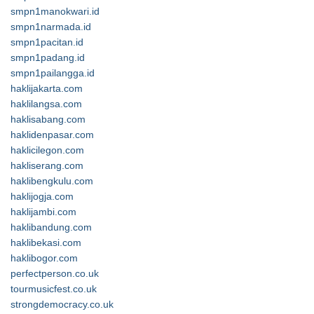
smpn1manokwari.id
smpn1narmada.id
smpn1pacitan.id
smpn1padang.id
smpn1pailangga.id
haklijakarta.com
haklilangsa.com
haklisabang.com
haklidenpasar.com
haklicilegon.com
hakliserang.com
haklibengkulu.com
haklijogja.com
haklijambi.com
haklibandung.com
haklibekasi.com
haklibogor.com
perfectperson.co.uk
tourmusicfest.co.uk
strongdemocracy.co.uk