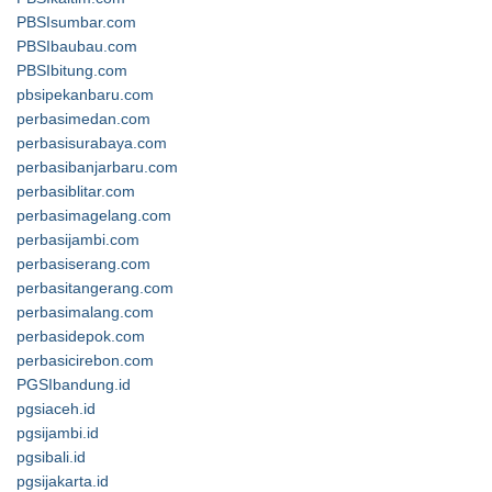
PBSIsumbar.com
PBSIbaubau.com
PBSIbitung.com
pbsipekanbaru.com
perbasimedan.com
perbasisurabaya.com
perbasibanjarbaru.com
perbasiblitar.com
perbasimagelang.com
perbasijambi.com
perbasiserang.com
perbasitangerang.com
perbasimalang.com
perbasidepok.com
perbasicirebon.com
PGSIbandung.id
pgsiaceh.id
pgsijambi.id
pgsibali.id
pgsijakarta.id