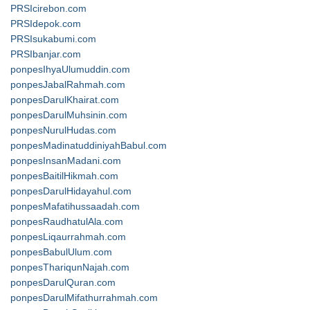
PRSIcirebon.com
PRSIdepok.com
PRSIsukabumi.com
PRSIbanjar.com
ponpesIhyaUlumuddin.com
ponpesJabalRahmah.com
ponpesDarulKhairat.com
ponpesDarulMuhsinin.com
ponpesNurulHudas.com
ponpesMadinatuddiniyahBabul.com
ponpesInsanMadani.com
ponpesBaitilHikmah.com
ponpesDarulHidayahul.com
ponpesMafatihussaadah.com
ponpesRaudhatulAla.com
ponpesLiqaurrahmah.com
ponpesBabulUlum.com
ponpesThariqunNajah.com
ponpesDarulQuran.com
ponpesDarulMifathurrahmah.com