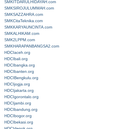
SMKITDARULHIDAYAH.com
SMKSIROJULUMMAH.com
SMKSAZZAHRA.com
SMKCitaTeknika.com
SMKKARYAUNCINTA.com
SMKALHIKAM.com
SMK2LPPM.com
SMKHARAPANBANGSA2.com
HDCIaceh.org
HDCIbali.org
HDCIbangka.org
HDCIbanten.org
HDCIBengkulu.org
HDCIjogja.org
HDCIjakarta.org
HDCIgorontalo.org
HDCIjambi.org
HDCIbandung.org
HDCIbogor.org
HDCIbekasi.org
HDCIdepok.org