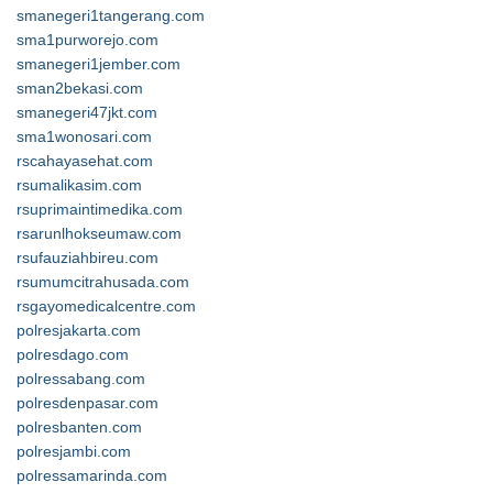
smanegeri1tangerang.com
sma1purworejo.com
smanegeri1jember.com
sman2bekasi.com
smanegeri47jkt.com
sma1wonosari.com
rscahayasehat.com
rsumalikasim.com
rsuprimaintimedika.com
rsarunlhokseumaw.com
rsufauziahbireu.com
rsumumcitrahusada.com
rsgayomedicalcentre.com
polresjakarta.com
polresdago.com
polressabang.com
polresdenpasar.com
polresbanten.com
polresjambi.com
polressamarinda.com