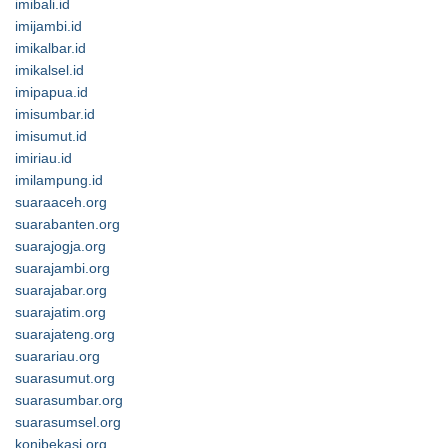
imibali.id
imijambi.id
imikalbar.id
imikalsel.id
imipapua.id
imisumbar.id
imisumut.id
imiriau.id
imilampung.id
suaraaceh.org
suarabanten.org
suarajogja.org
suarajambi.org
suarajabar.org
suarajatim.org
suarajateng.org
suarariau.org
suarasumut.org
suarasumbar.org
suarasumsel.org
konibekasi.org