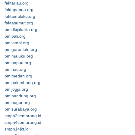
faktariau.org
faktapapua.org
faktamaluku.org
faktasumut.org
pmidkijakarta.org
pmibali.org
pmijambi.org
pmigorontalo.org
pmimaluku.org
pmipapua.org
pmiriau.org
pmimedan.org
pmipalembang.org
pmijogja.org
pmibandung.org
pmibogor.org
pmisurabaya.org
smpn2semarang.id
smpn4semarang.id
smpn14jkt.id