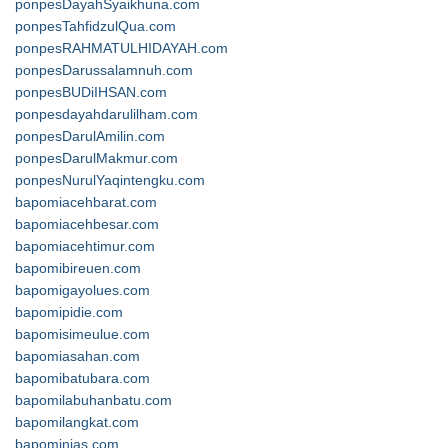
ponpesDayahSyaikhuna.com
ponpesTahfidzulQua.com
ponpesRAHMATULHIDAYAH.com
ponpesDarussalamnuh.com
ponpesBUDiIHSAN.com
ponpesdayahdarulilham.com
ponpesDarulAmilin.com
ponpesDarulMakmur.com
ponpesNurulYaqintengku.com
bapomiacehbarat.com
bapomiacehbesar.com
bapomiacehtimur.com
bapomibireuen.com
bapomigayolues.com
bapomipidie.com
bapomisimeulue.com
bapomiasahan.com
bapomibatubara.com
bapomilabuhanbatu.com
bapomilangkat.com
bapominias.com