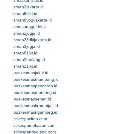
smaskanisius.id
sman2jakarta.id
sman68jkt.id
sman8yogyakarta.id
smasungguldel.id
sman1jogja.id
sman28dkijakarta.id
sman3jogja.id
sman81jkt.id
sman2malang.id
sman21jkt.id
puskesmasjakut.id
puskesmasmampang.id
puskesmaspancoran.id
puskesmasmenteng.id
puskesmassenen.id
puskesmaskramatjati.id
puskesmasngambeg.id
stikespacitan.com
stikespamekasan.com
stikespandeglang.com