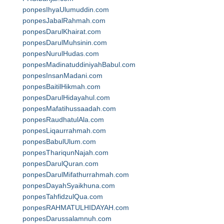
ponpesIhyaUlumuddin.com
ponpesJabalRahmah.com
ponpesDarulKhairat.com
ponpesDarulMuhsinin.com
ponpesNurulHudas.com
ponpesMadinatuddiniyahBabul.com
ponpesInsanMadani.com
ponpesBaitilHikmah.com
ponpesDarulHidayahul.com
ponpesMafatihussaadah.com
ponpesRaudhatulAla.com
ponpesLiqaurrahmah.com
ponpesBabulUlum.com
ponpesThariqunNajah.com
ponpesDarulQuran.com
ponpesDarulMifathurrahmah.com
ponpesDayahSyaikhuna.com
ponpesTahfidzulQua.com
ponpesRAHMATULHIDAYAH.com
ponpesDarussalamnuh.com