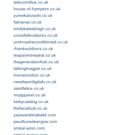
telecomblue.co.uk
house-of-hampers.co.uk
yumekanzashi.co.uk
fatnanas.co.uk
emilykatedesign.co.uk
crossfelloutdoors.co.uk
yorkroadreconditioned.co.uk
rfrankoutdoors.co.uk
teaparentrepeat.co.uk
thegenerationhub.co.uk
talkingmagpie.co.uk
humancotton.co.uk
newdawndigitals.co.uk
saintfelice.co.uk
mrjapparel.co.uk
kinkycatalog.co.uk
thefaciahub.co.uk
yayasanbinabakti.com
paudtunasbangsa.com
smkal-amin.com
smkal-manar.com