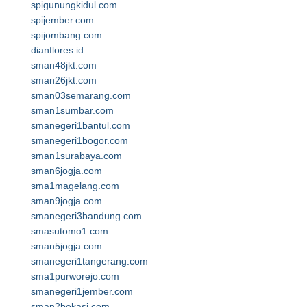
spigunungkidul.com
spijember.com
spijombang.com
dianflores.id
sman48jkt.com
sman26jkt.com
sman03semarang.com
sman1sumbar.com
smanegeri1bantul.com
smanegeri1bogor.com
sman1surabaya.com
sman6jogja.com
sma1magelang.com
sman9jogja.com
smanegeri3bandung.com
smasutomo1.com
sman5jogja.com
smanegeri1tangerang.com
sma1purworejo.com
smanegeri1jember.com
sman2bekasi.com