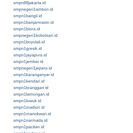
smpn88jakarta.id
smpnegeri1ambon.id
smpn1bangil.id
smpn1banjarmasin.id
smpn1biora.id
smpnegeri1bobotsari.id
smpn1boyolali.id
smpn1gresik.id
smpn1jayapura.id
smpn1jember.id
smpnegeri1jepara.id
smpn1karanganyar.id
smpn1kendari.id
smpn1kranggan.id
smpn1lamongan.id
smpn1luwuk.id
smpn1madiun.id
smpn1manokwari.id
smpn1narmada.id
smpn1pacitan.id