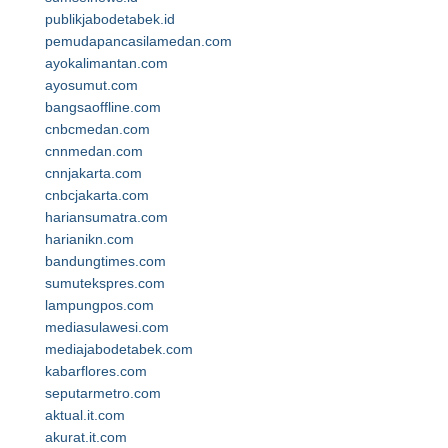
publikjabodetabek.id
pemudapancasilamedan.com
ayokalimantan.com
ayosumut.com
bangsaoffline.com
cnbcmedan.com
cnnmedan.com
cnnjakarta.com
cnbcjakarta.com
hariansumatra.com
harianikn.com
bandungtimes.com
sumutekspres.com
lampungpos.com
mediasulawesi.com
mediajabodetabek.com
kabarflores.com
seputarmetro.com
aktual.it.com
akurat.it.com