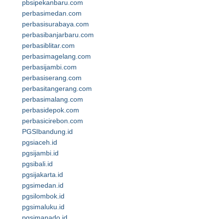
pbsipekanbaru.com
perbasimedan.com
perbasisurabaya.com
perbasibanjarbaru.com
perbasiblitar.com
perbasimagelang.com
perbasijambi.com
perbasiserang.com
perbasitangerang.com
perbasimalang.com
perbasidepok.com
perbasicirebon.com
PGSIbandung.id
pgsiaceh.id
pgsijambi.id
pgsibali.id
pgsijakarta.id
pgsimedan.id
pgsilombok.id
pgsimaluku.id
pgsimanado.id