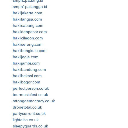
smpn1padang.id
smpn1pailangga.id
haklijakarta.com
haklilangsa.com
haklisabang.com
haklidenpasar.com
haklicilegon.com
hakliserang.com
haklibengkulu.com
haklijogja.com
haklijambi.com
haklibandung.com
haklibekasi.com
haklibogor.com
perfectperson.co.uk
tourmusicfest.co.uk
strongdemocracy.co.uk
dronetotal.co.uk
partycurrent.co.uk
lightalso.co.uk
sleepyguards.co.uk