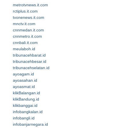
metrotvnews.it.com
rctiplus.it.com
tvonenews.it.com
mnctv.it.com
cnnmedan.it.com
cnnmetro.it.com
cnnbali.it.com
meulaboh.id
tribunacehbarat.id
tribunacehbesar.id
tribunacehselatan.id
ayoagam.id
ayoasahan.id
ayoasmat.id
klikBalangan.id
klikBandung.id
klikbanggai.id
infobangkalan.id
infobangli.id
infobanjarnegara.id