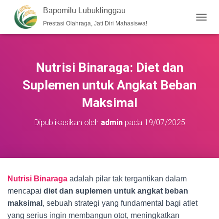
Bapomilu Lubuklinggau
Prestasi Olahraga, Jati Diri Mahasiswa!
T
O
G
G
L
Nutrisi Binaraga: Diet dan
E
N
Suplemen untuk Angkat Beban
A
V
Maksimal
I
G
Dipublikasikan oleh
admin
pada
19/07/2025
A
S
I
Nutrisi Binaraga
adalah pilar tak tergantikan dalam
mencapai
diet dan suplemen untuk angkat beban
maksimal
, sebuah strategi yang fundamental bagi atlet
yang serius ingin membangun otot, meningkatkan