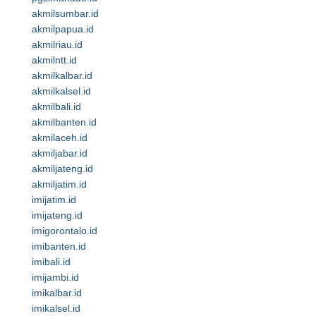
akmilsumbar.id
akmilpapua.id
akmilriau.id
akmilntt.id
akmilkalbar.id
akmilkalsel.id
akmilbali.id
akmilbanten.id
akmilaceh.id
akmiljabar.id
akmiljateng.id
akmiljatim.id
imijatim.id
imijateng.id
imigorontalo.id
imibanten.id
imibali.id
imijambi.id
imikalbar.id
imikalsel.id