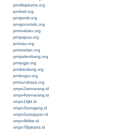
pmidkijakarta.org
pmibali.org
pmijambi.org
pmigorontalo.org
pmimaluku.org
pmipapua.org
pmiriau.org
pmimedan.org
pmipalembang.org
pmijogja.org
pmibandung.org
pmibogor.org
pmisurabaya.org
smpn2semarang.id
smpn4semarang.id
smpn14jkt.id
smpn2lumajang.id
smpn2sutojayan.id
smpn4blitar.id
smpn78jakarta.id