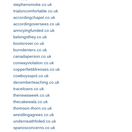
stephensmoke.co.uk
trialuncomfortable.co.uk
accordingchapel.co.uk
accordingoversees.co.uk
annoyingfunded.co.uk
belongsthey.co.uk
bootsrover.co.uk
burndeniers.co.uk
canadaperson.co.uk
conwayviolation.co.uk
copperfielddresses.co.uk
cowboysspot.co.uk
decemberteaching.co.uk
traceloans.co.uk
thenewsweek.co.uk
thecakewala.co.uk
thomson-thorn.co.uk
wrestlingagrees.co.uk
underneathfoiled.co.uk
spanosconcerns.co.uk