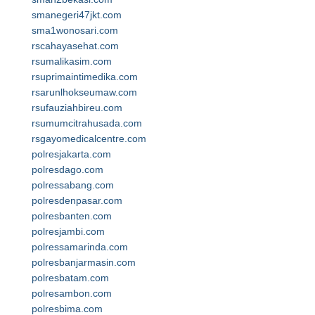
smanegeri47jkt.com
sma1wonosari.com
rscahayasehat.com
rsumalikasim.com
rsuprimaintimedika.com
rsarunlhokseumaw.com
rsufauziahbireu.com
rsumumcitrahusada.com
rsgayomedicalcentre.com
polresjakarta.com
polresdago.com
polressabang.com
polresdenpasar.com
polresbanten.com
polresjambi.com
polressamarinda.com
polresbanjarmasin.com
polresbatam.com
polresambon.com
polresbima.com