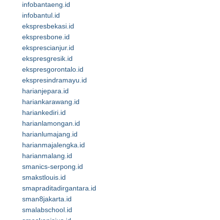
infobantaeng.id
infobantul.id
ekspresbekasi.id
ekspresbone.id
eksprescianjur.id
ekspresgresik.id
ekspresgorontalo.id
ekspresindramayu.id
harianjepara.id
hariankarawang.id
hariankediri.id
harianlamongan.id
harianlumajang.id
harianmajalengka.id
harianmalang.id
smanics-serpong.id
smakstlouis.id
smapraditadirgantara.id
sman8jakarta.id
smalabschool.id