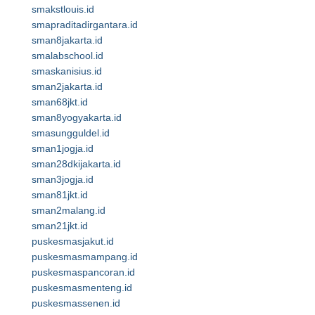
smakstlouis.id
smapraditadirgantara.id
sman8jakarta.id
smalabschool.id
smaskanisius.id
sman2jakarta.id
sman68jkt.id
sman8yogyakarta.id
smasungguldel.id
sman1jogja.id
sman28dkijakarta.id
sman3jogja.id
sman81jkt.id
sman2malang.id
sman21jkt.id
puskesmasjakut.id
puskesmasmampang.id
puskesmaspancoran.id
puskesmasmenteng.id
puskesmassenen.id