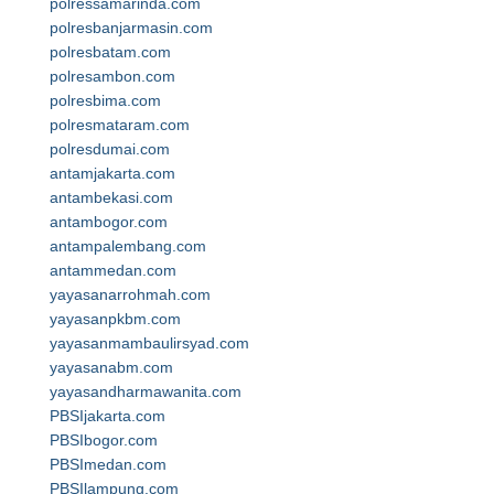
polressamarinda.com
polresbanjarmasin.com
polresbatam.com
polresambon.com
polresbima.com
polresmataram.com
polresdumai.com
antamjakarta.com
antambekasi.com
antambogor.com
antampalembang.com
antammedan.com
yayasanarrohmah.com
yayasanpkbm.com
yayasanmambaulirsyad.com
yayasanabm.com
yayasandharmawanita.com
PBSIjakarta.com
PBSIbogor.com
PBSImedan.com
PBSIlampung.com