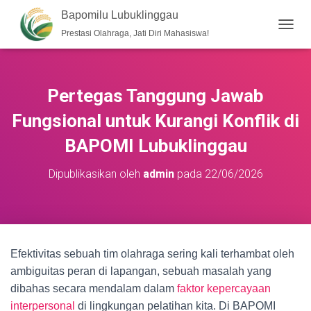
Bapomilu Lubuklinggau
Prestasi Olahraga, Jati Diri Mahasiswa!
T
O
G
G
L
Pertegas Tanggung Jawab
E
N
Fungsional untuk Kurangi Konflik di
A
V
BAPOMI Lubuklinggau
I
G
Dipublikasikan oleh
admin
pada
22/06/2026
A
S
I
Efektivitas sebuah tim olahraga sering kali terhambat oleh
ambiguitas peran di lapangan, sebuah masalah yang
dibahas secara mendalam dalam
faktor kepercayaan
interpersonal
di lingkungan pelatihan kita. Di BAPOMI