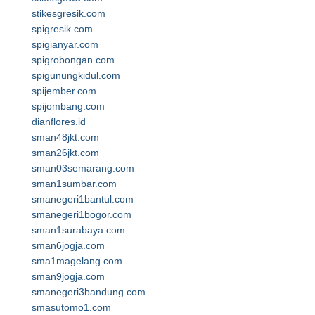
stikesgresik.com
spigresik.com
spigianyar.com
spigrobongan.com
spigunungkidul.com
spijember.com
spijombang.com
dianflores.id
sman48jkt.com
sman26jkt.com
sman03semarang.com
sman1sumbar.com
smanegeri1bantul.com
smanegeri1bogor.com
sman1surabaya.com
sman6jogja.com
sma1magelang.com
sman9jogja.com
smanegeri3bandung.com
smasutomo1.com