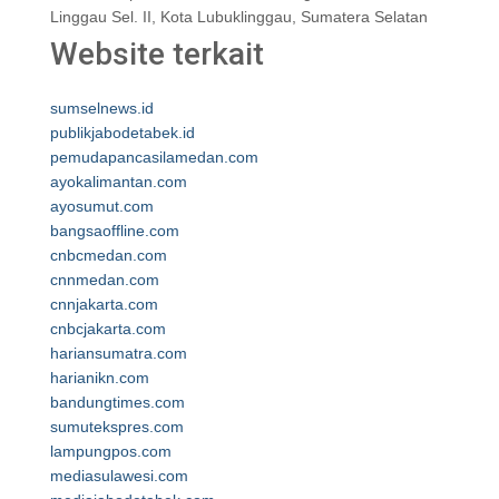
Linggau Sel. II, Kota Lubuklinggau, Sumatera Selatan
Website terkait
sumselnews.id
publikjabodetabek.id
pemudapancasilamedan.com
ayokalimantan.com
ayosumut.com
bangsaoffline.com
cnbcmedan.com
cnnmedan.com
cnnjakarta.com
cnbcjakarta.com
hariansumatra.com
harianikn.com
bandungtimes.com
sumutekspres.com
lampungpos.com
mediasulawesi.com