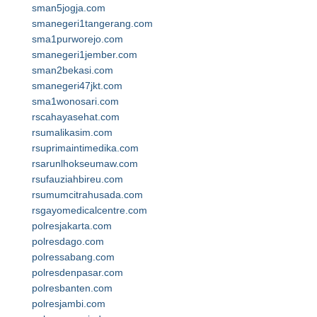
sman5jogja.com
smanegeri1tangerang.com
sma1purworejo.com
smanegeri1jember.com
sman2bekasi.com
smanegeri47jkt.com
sma1wonosari.com
rscahayasehat.com
rsumalikasim.com
rsuprimaintimedika.com
rsarunlhokseumaw.com
rsufauziahbireu.com
rsumumcitrahusada.com
rsgayomedicalcentre.com
polresjakarta.com
polresdago.com
polressabang.com
polresdenpasar.com
polresbanten.com
polresjambi.com