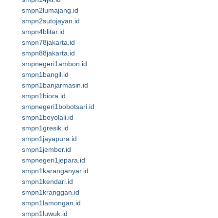
smpn2lumajang.id
smpn2sutojayan.id
smpn4blitar.id
smpn78jakarta.id
smpn88jakarta.id
smpnegeri1ambon.id
smpn1bangil.id
smpn1banjarmasin.id
smpn1biora.id
smpnegeri1bobotsari.id
smpn1boyolali.id
smpn1gresik.id
smpn1jayapura.id
smpn1jember.id
smpnegeri1jepara.id
smpn1karanganyar.id
smpn1kendari.id
smpn1kranggan.id
smpn1lamongan.id
smpn1luwuk.id