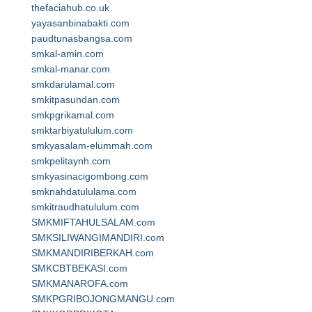
thefaciahub.co.uk
yayasanbinabakti.com
paudtunasbangsa.com
smkal-amin.com
smkal-manar.com
smkdarulamal.com
smkitpasundan.com
smkpgrikamal.com
smktarbiyatululum.com
smkyasalam-elummah.com
smkpelitaynh.com
smkyasinacigombong.com
smknahdatululama.com
smkitraudhatululum.com
SMKMIFTAHULSALAM.com
SMKSILIWANGIMANDIRI.com
SMKMANDIRIBERKAH.com
SMKCBTBEKASI.com
SMKMANAROFA.com
SMKPGRIBOJONGMANGU.com