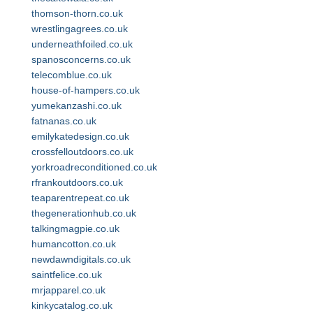
thomson-thorn.co.uk
wrestlingagrees.co.uk
underneathfoiled.co.uk
spanosconcerns.co.uk
telecomblue.co.uk
house-of-hampers.co.uk
yumekanzashi.co.uk
fatnanas.co.uk
emilykatedesign.co.uk
crossfelloutdoors.co.uk
yorkroadreconditioned.co.uk
rfrankoutdoors.co.uk
teaparentrepeat.co.uk
thegenerationhub.co.uk
talkingmagpie.co.uk
humancotton.co.uk
newdawndigitals.co.uk
saintfelice.co.uk
mrjapparel.co.uk
kinkycatalog.co.uk