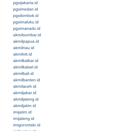
pgsijakarta.id
pgsimedan.id
pgsilombok.id
pgsimaluku.id
pgsimanado.id
akmilsumbar.id
akmilpapua.id
akmilriau.id
akmilntt.id
akmilkalbar.id
akmilkalsel.id
akmilbali.id
akmilbanten.id
akmilaceh.id
akmiljabar.id
akmiljateng.id
akmiljatim.id
imijatim.id
imijateng.id
imigorontalo.id