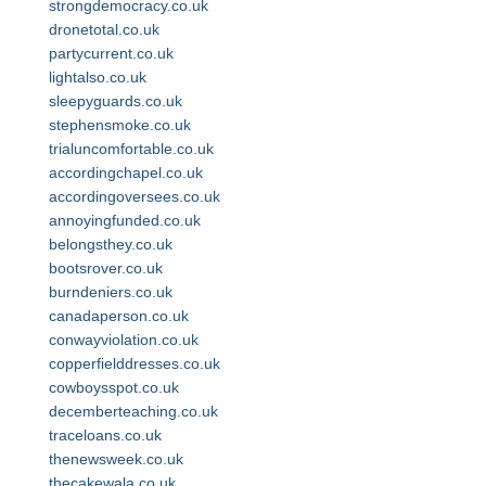
strongdemocracy.co.uk
dronetotal.co.uk
partycurrent.co.uk
lightalso.co.uk
sleepyguards.co.uk
stephensmoke.co.uk
trialuncomfortable.co.uk
accordingchapel.co.uk
accordingoversees.co.uk
annoyingfunded.co.uk
belongsthey.co.uk
bootsrover.co.uk
burndeniers.co.uk
canadaperson.co.uk
conwayviolation.co.uk
copperfielddresses.co.uk
cowboysspot.co.uk
decemberteaching.co.uk
traceloans.co.uk
thenewsweek.co.uk
thecakewala.co.uk