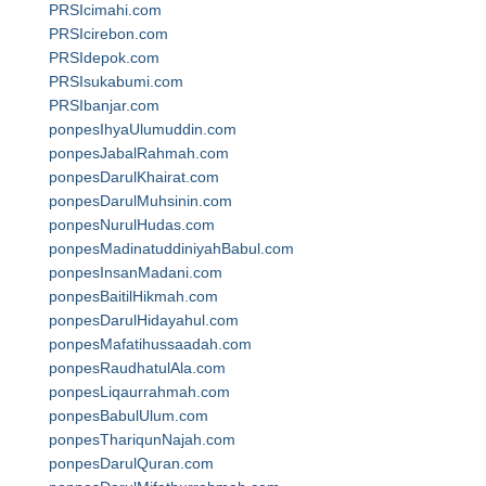
PRSIcimahi.com
PRSIcirebon.com
PRSIdepok.com
PRSIsukabumi.com
PRSIbanjar.com
ponpesIhyaUlumuddin.com
ponpesJabalRahmah.com
ponpesDarulKhairat.com
ponpesDarulMuhsinin.com
ponpesNurulHudas.com
ponpesMadinatuddiniyahBabul.com
ponpesInsanMadani.com
ponpesBaitilHikmah.com
ponpesDarulHidayahul.com
ponpesMafatihussaadah.com
ponpesRaudhatulAla.com
ponpesLiqaurrahmah.com
ponpesBabulUlum.com
ponpesThariqunNajah.com
ponpesDarulQuran.com