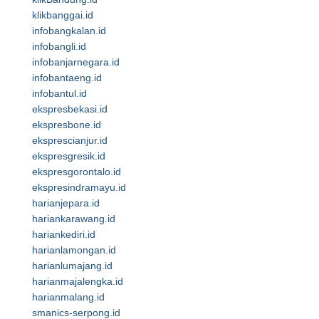
klikbanggai.id
infobangkalan.id
infobangli.id
infobanjarnegara.id
infobantaeng.id
infobantul.id
ekspresbekasi.id
ekspresbone.id
eksprescianjur.id
ekspresgresik.id
ekspresgorontalo.id
ekspresindramayu.id
harianjepara.id
hariankarawang.id
hariankediri.id
harianlamongan.id
harianlumajang.id
harianmajalengka.id
harianmalang.id
smanics-serpong.id