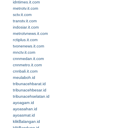
idntimes.it.com
metrotv.it.com
sctv.it.com
transtv.it.com
indosiar.it.com
metrotvnews.it.com
rctiplus.it.com
tvonenews.it.com
mnctv.it.com
cnnmedan.it.com
cnnmetro.it.com
cnnbali.it.com
meulaboh.id
tribunacehbarat.id
tribunacehbesar.id
tribunacehselatan.id
ayoagam.id
ayoasahan.id
ayoasmat.id
klikBalangan.id
klikBandung.id