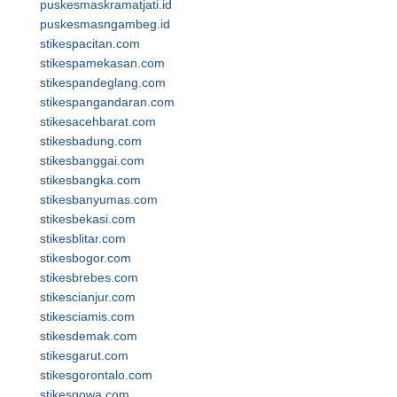
puskesmaskramatjati.id
puskesmasngambeg.id
stikespacitan.com
stikespamekasan.com
stikespandeglang.com
stikespangandaran.com
stikesacehbarat.com
stikesbadung.com
stikesbanggai.com
stikesbangka.com
stikesbanyumas.com
stikesbekasi.com
stikesblitar.com
stikesbogor.com
stikesbrebes.com
stikescianjur.com
stikesciamis.com
stikesdemak.com
stikesgarut.com
stikesgorontalo.com
stikesgowa.com