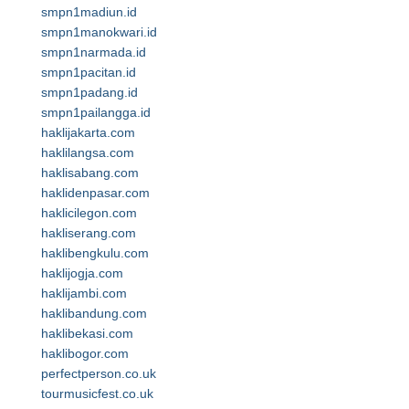
smpn1madiun.id
smpn1manokwari.id
smpn1narmada.id
smpn1pacitan.id
smpn1padang.id
smpn1pailangga.id
haklijakarta.com
haklilangsa.com
haklisabang.com
haklidenpasar.com
haklicilegon.com
hakliserang.com
haklibengkulu.com
haklijogja.com
haklijambi.com
haklibandung.com
haklibekasi.com
haklibogor.com
perfectperson.co.uk
tourmusicfest.co.uk