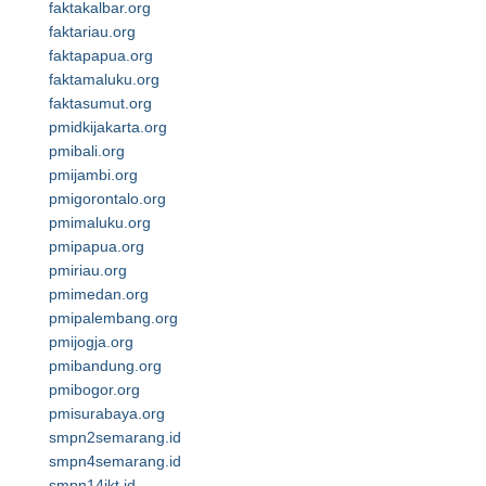
faktakalbar.org
faktariau.org
faktapapua.org
faktamaluku.org
faktasumut.org
pmidkijakarta.org
pmibali.org
pmijambi.org
pmigorontalo.org
pmimaluku.org
pmipapua.org
pmiriau.org
pmimedan.org
pmipalembang.org
pmijogja.org
pmibandung.org
pmibogor.org
pmisurabaya.org
smpn2semarang.id
smpn4semarang.id
smpn14jkt.id