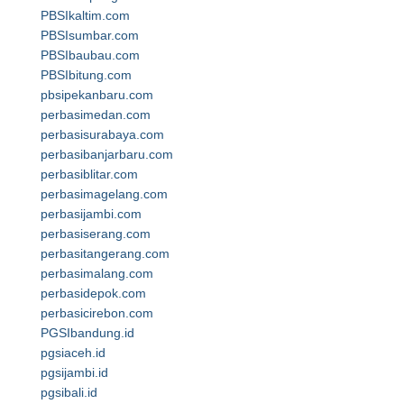
PBSIkaltim.com
PBSIsumbar.com
PBSIbaubau.com
PBSIbitung.com
pbsipekanbaru.com
perbasimedan.com
perbasisurabaya.com
perbasibanjarbaru.com
perbasiblitar.com
perbasimagelang.com
perbasijambi.com
perbasiserang.com
perbasitangerang.com
perbasimalang.com
perbasidepok.com
perbasicirebon.com
PGSIbandung.id
pgsiaceh.id
pgsijambi.id
pgsibali.id