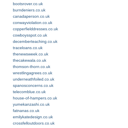
bootsrover.co.uk
burndeniers.co.uk
canadaperson.co.uk
conwayviolation.co.uk
copperfielddresses.co.uk
cowboysspot.co.uk
decemberteaching.co.uk
traceloans.co.uk
thenewsweek.co.uk
thecakewala.co.uk
thomson-thorn.co.uk
wrestlingagrees.co.uk
underneathfoiled.co.uk
spanosconcerns.co.uk
telecomblue.co.uk
house-of-hampers.co.uk
yumekanzashi.co.uk
fatnanas.co.uk
emilykatedesign.co.uk
crossfelloutdoors.co.uk