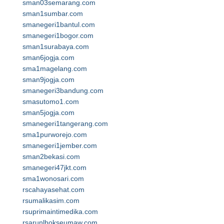
sman03semarang.com
sman1sumbar.com
smanegeri1bantul.com
smanegeri1bogor.com
sman1surabaya.com
sman6jogja.com
sma1magelang.com
sman9jogja.com
smanegeri3bandung.com
smasutomo1.com
sman5jogja.com
smanegeri1tangerang.com
sma1purworejo.com
smanegeri1jember.com
sman2bekasi.com
smanegeri47jkt.com
sma1wonosari.com
rscahayasehat.com
rsumalikasim.com
rsuprimaintimedika.com
rsarunlhokseumaw.com