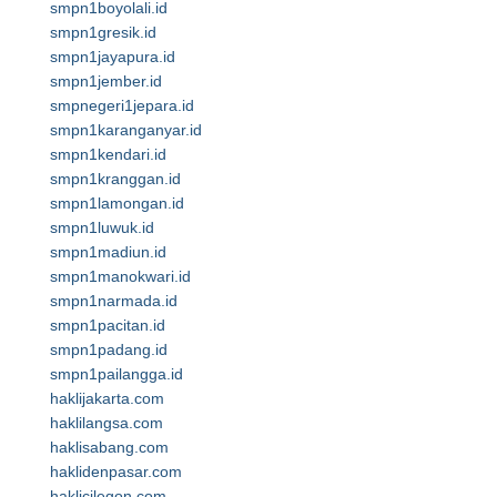
smpn1boyolali.id
smpn1gresik.id
smpn1jayapura.id
smpn1jember.id
smpnegeri1jepara.id
smpn1karanganyar.id
smpn1kendari.id
smpn1kranggan.id
smpn1lamongan.id
smpn1luwuk.id
smpn1madiun.id
smpn1manokwari.id
smpn1narmada.id
smpn1pacitan.id
smpn1padang.id
smpn1pailangga.id
haklijakarta.com
haklilangsa.com
haklisabang.com
haklidenpasar.com
haklicilegon.com