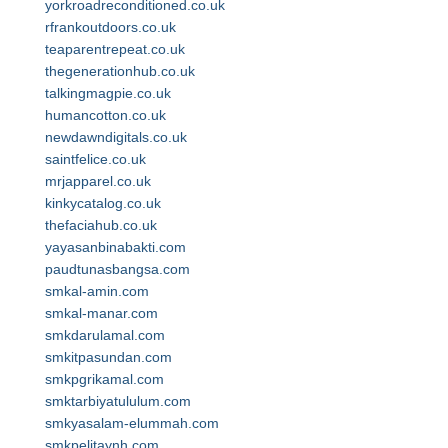
yorkroadreconditioned.co.uk
rfrankoutdoors.co.uk
teaparentrepeat.co.uk
thegenerationhub.co.uk
talkingmagpie.co.uk
humancotton.co.uk
newdawndigitals.co.uk
saintfelice.co.uk
mrjapparel.co.uk
kinkycatalog.co.uk
thefaciahub.co.uk
yayasanbinabakti.com
paudtunasbangsa.com
smkal-amin.com
smkal-manar.com
smkdarulamal.com
smkitpasundan.com
smkpgrikamal.com
smktarbiyatululum.com
smkyasalam-elummah.com
smkpelitaynh.com