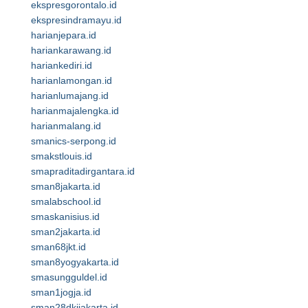
ekspresgorontalo.id
ekspresindramayu.id
harianjepara.id
hariankarawang.id
hariankediri.id
harianlamongan.id
harianlumajang.id
harianmajalengka.id
harianmalang.id
smanics-serpong.id
smakstlouis.id
smapraditadirgantara.id
sman8jakarta.id
smalabschool.id
smaskanisius.id
sman2jakarta.id
sman68jkt.id
sman8yogyakarta.id
smasungguldel.id
sman1jogja.id
sman28dkijakarta.id