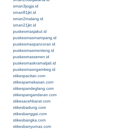
sman3jogja.id
sman81jkt.id
sman2malang.id
sman21jkt.id
puskesmasjakut.id
puskesmasmampang.id
puskesmaspancoran.id
puskesmasmenteng.id
puskesmassenen.id
puskesmaskramatjati.id
puskesmasngambeg.id
stikespacitan.com
stikespamekasan.com
stikespandeglang.com
stikespangandaran.com
stikesacehbarat.com
stikesbadung.com
stikesbanggai.com
stikesbangka.com
stikesbanyumas.com