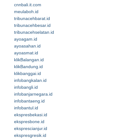
cnnbali.it.com
meulaboh.id
tribunacehbarat.id
tribunacehbesar.id
tribunacehselatan.id
ayoagam.id
ayoasahan.id
ayoasmat.id
klikBalangan.id
klikBandung.id
klikbanggai.id
infobangkalan.id
infobangli.id
infobanjarnegara.id
infobantaeng.id
infobantul.id
ekspresbekasi.id
ekspresbone.id
eksprescianjur.id
ekspresgresik.id