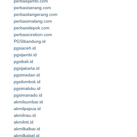
perbasijambi.com
perbasiserang.com
perbasitangerang.com
perbasimalang.com
perbasidepok.com
perbasicirebon.com
PGSIbandung.id
pgsiaceh.id
pgsijambi.id
pgsibali.id
pgsijakarta.id
pgsimedan.id
pgsilombok.id
pgsimaluku.id
pgsimanado.id
akmilsumbar.id
akmilpapua.id
akmilriau.id
akmilntt.id
akmilkalbar.id
akmilkalsel.id