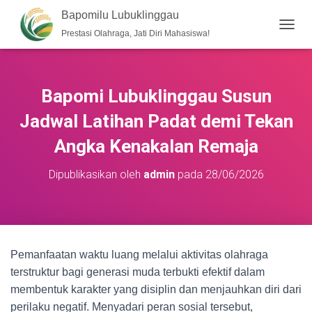
Bapomilu Lubuklinggau
Prestasi Olahraga, Jati Diri Mahasiswa!
T
O
G
G
L
Bapomi Lubuklinggau Susun
E
N
Jadwal Latihan Padat demi Tekan
A
V
Angka Kenakalan Remaja
I
G
Dipublikasikan oleh
admin
pada
28/06/2026
A
S
I
Pemanfaatan waktu luang melalui aktivitas olahraga
terstruktur bagi generasi muda terbukti efektif dalam
membentuk karakter yang disiplin dan menjauhkan diri dari
perilaku negatif. Menyadari peran sosial tersebut,