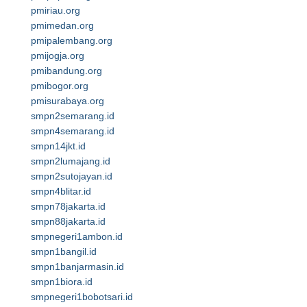
pmiriau.org
pmimedan.org
pmipalembang.org
pmijogja.org
pmibandung.org
pmibogor.org
pmisurabaya.org
smpn2semarang.id
smpn4semarang.id
smpn14jkt.id
smpn2lumajang.id
smpn2sutojayan.id
smpn4blitar.id
smpn78jakarta.id
smpn88jakarta.id
smpnegeri1ambon.id
smpn1bangil.id
smpn1banjarmasin.id
smpn1biora.id
smpnegeri1bobotsari.id