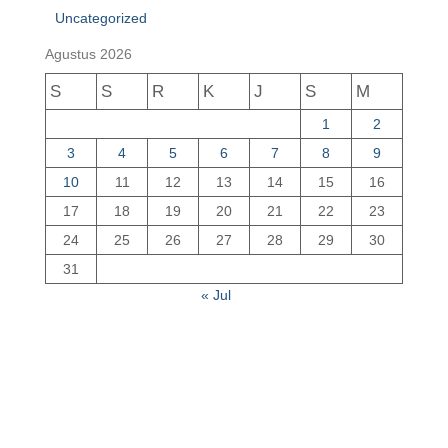
Uncategorized
Agustus 2026
S
S
R
K
J
S
M
1
2
3
4
5
6
7
8
9
10
11
12
13
14
15
16
17
18
19
20
21
22
23
24
25
26
27
28
29
30
31
« Jul