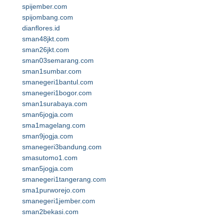
spijember.com
spijombang.com
dianflores.id
sman48jkt.com
sman26jkt.com
sman03semarang.com
sman1sumbar.com
smanegeri1bantul.com
smanegeri1bogor.com
sman1surabaya.com
sman6jogja.com
sma1magelang.com
sman9jogja.com
smanegeri3bandung.com
smasutomo1.com
sman5jogja.com
smanegeri1tangerang.com
sma1purworejo.com
smanegeri1jember.com
sman2bekasi.com