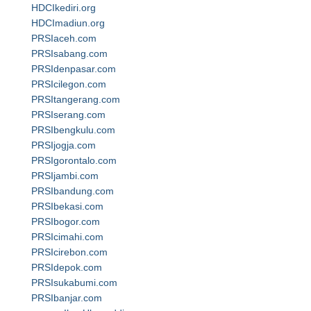
HDCIkediri.org
HDCImadiun.org
PRSIaceh.com
PRSIsabang.com
PRSIdenpasar.com
PRSIcilegon.com
PRSItangerang.com
PRSIserang.com
PRSIbengkulu.com
PRSIjogja.com
PRSIgorontalo.com
PRSIjambi.com
PRSIbandung.com
PRSIbekasi.com
PRSIbogor.com
PRSIcimahi.com
PRSIcirebon.com
PRSIdepok.com
PRSIsukabumi.com
PRSIbanjar.com