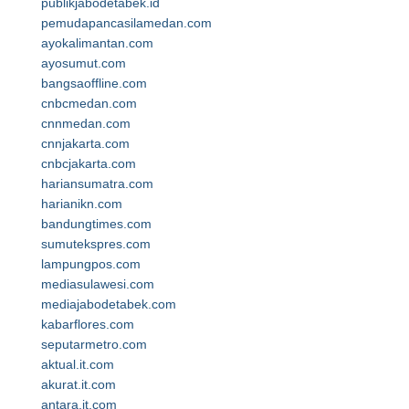
publikjabodetabek.id
pemudapancasilamedan.com
ayokalimantan.com
ayosumut.com
bangsaoffline.com
cnbcmedan.com
cnnmedan.com
cnnjakarta.com
cnbcjakarta.com
hariansumatra.com
harianikn.com
bandungtimes.com
sumutekspres.com
lampungpos.com
mediasulawesi.com
mediajabodetabek.com
kabarflores.com
seputarmetro.com
aktual.it.com
akurat.it.com
antara.it.com