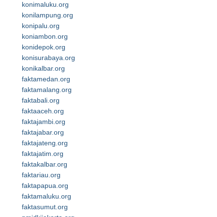
konimaluku.org
konilampung.org
konipalu.org
koniambon.org
konidepok.org
konisurabaya.org
konikalbar.org
faktamedan.org
faktamalang.org
faktabali.org
faktaaceh.org
faktajambi.org
faktajabar.org
faktajateng.org
faktajatim.org
faktakalbar.org
faktariau.org
faktapapua.org
faktamaluku.org
faktasumut.org