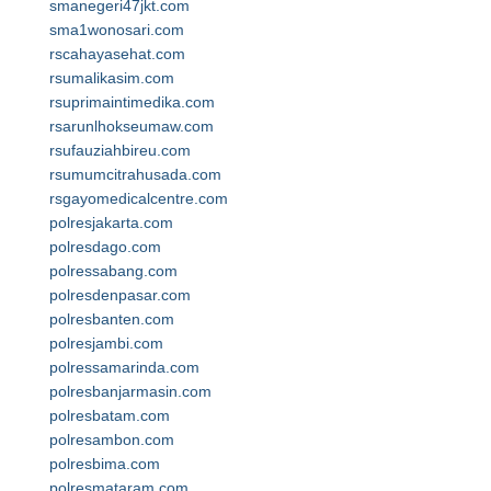
smanegeri47jkt.com
sma1wonosari.com
rscahayasehat.com
rsumalikasim.com
rsuprimaintimedika.com
rsarunlhokseumaw.com
rsufauziahbireu.com
rsumumcitrahusada.com
rsgayomedicalcentre.com
polresjakarta.com
polresdago.com
polressabang.com
polresdenpasar.com
polresbanten.com
polresjambi.com
polressamarinda.com
polresbanjarmasin.com
polresbatam.com
polresambon.com
polresbima.com
polresmataram.com