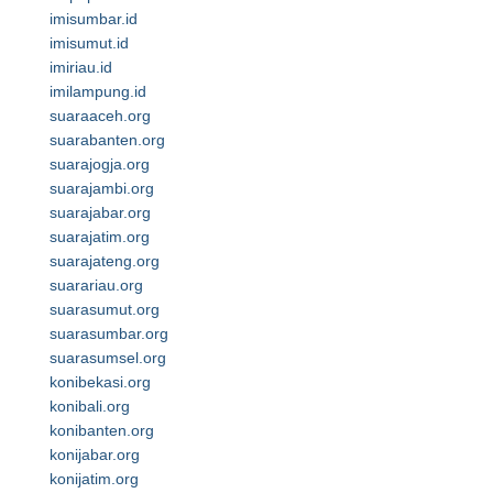
imisumbar.id
imisumut.id
imiriau.id
imilampung.id
suaraaceh.org
suarabanten.org
suarajogja.org
suarajambi.org
suarajabar.org
suarajatim.org
suarajateng.org
suarariau.org
suarasumut.org
suarasumbar.org
suarasumsel.org
konibekasi.org
konibali.org
konibanten.org
konijabar.org
konijatim.org