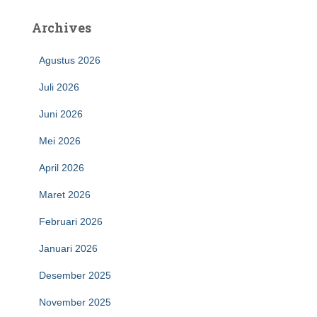
Archives
Agustus 2026
Juli 2026
Juni 2026
Mei 2026
April 2026
Maret 2026
Februari 2026
Januari 2026
Desember 2025
November 2025