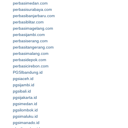
perbasimedan.com
perbasisurabaya.com
perbasibanjarbaru.com
perbasiblitar.com
perbasimagelang.com
perbasijambi.com
perbasiserang.com
perbasitangerang.com
perbasimalang.com
perbasidepok.com
perbasicirebon.com
PGSIbandung.id
pgsiaceh.id
pgsijambi.id
pgsibali.id
pgsijakarta.id
pgsimedan.id
pgsilombok.id
pgsimaluku.id
pgsimanado.id