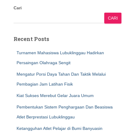
Cari
CARI
Recent Posts
Turnamen Mahasiswa Lubuklinggau Hadirkan
Persaingan Olahraga Sengit
Mengatur Porsi Daya Tahan Dan Taktik Melalui
Pembagian Jam Latihan Fisik
Kiat Sukses Merebut Gelar Juara Umum
Pembentukan Sistem Penghargaan Dan Beasiswa
Atlet Berprestasi Lubuklinggau
Ketangguhan Atlet Pelajar di Bumi Banyuasin