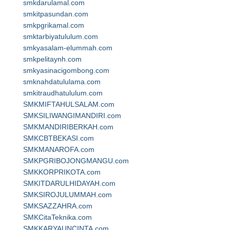
smkdarulamal.com
smkitpasundan.com
smkpgrikamal.com
smktarbiyatululum.com
smkyasalam-elummah.com
smkpelitaynh.com
smkyasinacigombong.com
smknahdatululama.com
smkitraudhatululum.com
SMKMIFTAHULSALAM.com
SMKSILIWANGIMANDIRI.com
SMKMANDIRIBERKAH.com
SMKCBTBEKASI.com
SMKMANAROFA.com
SMKPGRIBOJONGMANGU.com
SMKKORPRIKOTA.com
SMKITDARULHIDAYAH.com
SMKSIROJULUMMAH.com
SMKSAZZAHRA.com
SMKCitaTeknika.com
SMKKARYAUNCINTA.com