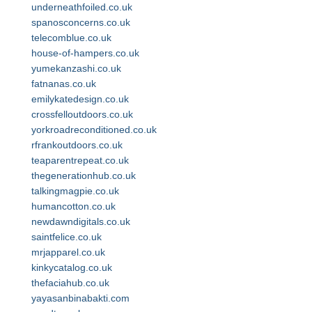
underneathfoiled.co.uk
spanosconcerns.co.uk
telecomblue.co.uk
house-of-hampers.co.uk
yumekanzashi.co.uk
fatnanas.co.uk
emilykatedesign.co.uk
crossfelloutdoors.co.uk
yorkroadreconditioned.co.uk
rfrankoutdoors.co.uk
teaparentrepeat.co.uk
thegenerationhub.co.uk
talkingmagpie.co.uk
humancotton.co.uk
newdawndigitals.co.uk
saintfelice.co.uk
mrjapparel.co.uk
kinkycatalog.co.uk
thefaciahub.co.uk
yayasanbinabakti.com