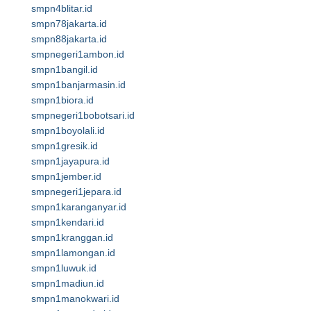
smpn4blitar.id
smpn78jakarta.id
smpn88jakarta.id
smpnegeri1ambon.id
smpn1bangil.id
smpn1banjarmasin.id
smpn1biora.id
smpnegeri1bobotsari.id
smpn1boyolali.id
smpn1gresik.id
smpn1jayapura.id
smpn1jember.id
smpnegeri1jepara.id
smpn1karanganyar.id
smpn1kendari.id
smpn1kranggan.id
smpn1lamongan.id
smpn1luwuk.id
smpn1madiun.id
smpn1manokwari.id