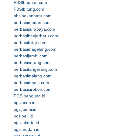
PBSIbaubau.com
PBSIbitung.com
pbsipekanbaru.com
perbasimedan.com
perbasisurabaya.com
perbasibanjarbaru.com
perbasiblitar.com
perbasimagelang.com
perbasijambi.com
perbasiserang.com
perbasitangerang.com
perbasimalang.com
perbasidepok.com
perbasicirebon.com
PGSIbandung.id
pgsiaceh.id
pgsijambi.id
pgsibali.id
pgsijakarta.id
pgsimedan.id