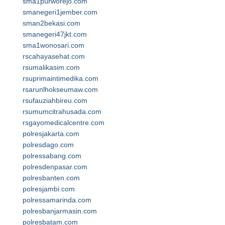
sma1purworejo.com
smanegeri1jember.com
sman2bekasi.com
smanegeri47jkt.com
sma1wonosari.com
rscahayasehat.com
rsumalikasim.com
rsuprimaintimedika.com
rsarunlhokseumaw.com
rsufauziahbireu.com
rsumumcitrahusada.com
rsgayomedicalcentre.com
polresjakarta.com
polresdago.com
polressabang.com
polresdenpasar.com
polresbanten.com
polresjambi.com
polressamarinda.com
polresbanjarmasin.com
polresbatam.com