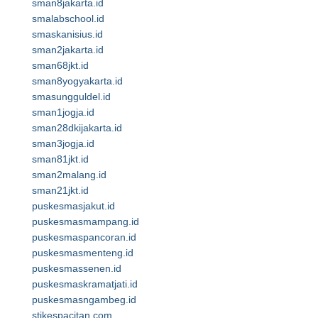
sman8jakarta.id
smalabschool.id
smaskanisius.id
sman2jakarta.id
sman68jkt.id
sman8yogyakarta.id
smasungguldel.id
sman1jogja.id
sman28dkijakarta.id
sman3jogja.id
sman81jkt.id
sman2malang.id
sman21jkt.id
puskesmasjakut.id
puskesmasmampang.id
puskesmaspancoran.id
puskesmasmenteng.id
puskesmassenen.id
puskesmaskramatjati.id
puskesmasngambeg.id
stikespacitan.com