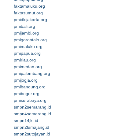
faktamaluku.org
faktasumut.org
pmidkijakarta.org
pmibali.org
pmijambi.org
pmigorontalo.org
pmimaluku.org
pmipapua.org
pmiriau.org
pmimedan.org
pmipalembang.org
pmijogja.org
pmibandung.org
pmibogor.org
pmisurabaya.org
smpn2semarang.id
smpn4semarang.id
smpn14jkt.id
smpn2lumajang.id
smpn2sutojayan.id