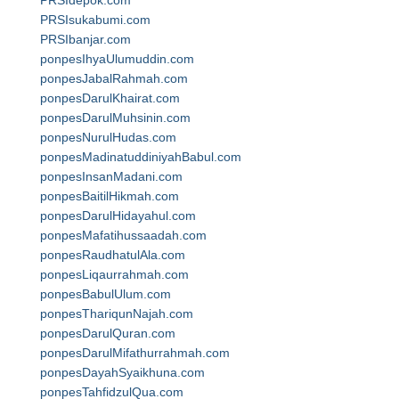
PRSIdepok.com
PRSIsukabumi.com
PRSIbanjar.com
ponpesIhyaUlumuddin.com
ponpesJabalRahmah.com
ponpesDarulKhairat.com
ponpesDarulMuhsinin.com
ponpesNurulHudas.com
ponpesMadinatuddiniyahBabul.com
ponpesInsanMadani.com
ponpesBaitilHikmah.com
ponpesDarulHidayahul.com
ponpesMafatihussaadah.com
ponpesRaudhatulAla.com
ponpesLiqaurrahmah.com
ponpesBabulUlum.com
ponpesThariqunNajah.com
ponpesDarulQuran.com
ponpesDarulMifathurrahmah.com
ponpesDayahSyaikhuna.com
ponpesTahfidzulQua.com