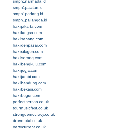
smpn1narmada.id
smpn1pacitan.id
smpn1padang.id
smpn1pailangga.id
haklijakarta.com
haklilangsa.com
haklisabang.com
haklidenpasar.com
haklicilegon.com
hakliserang.com
haklibengkulu.com
haklijogja.com
haklijambi.com
haklibandung.com
haklibekasi.com
haklibogor.com
perfectperson.co.uk
tourmusicfest.co.uk
strongdemocracy.co.uk
dronetotal.co.uk
partycurrent.co.uk