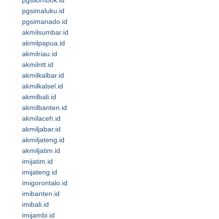
pgsilombok.id
pgsimaluku.id
pgsimanado.id
akmilsumbar.id
akmilpapua.id
akmilriau.id
akmilntt.id
akmilkalbar.id
akmilkalsel.id
akmilbali.id
akmilbanten.id
akmilaceh.id
akmiljabar.id
akmiljateng.id
akmiljatim.id
imijatim.id
imijateng.id
imigorontalo.id
imibanten.id
imibali.id
imijambi.id