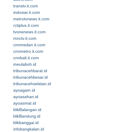
transtv.it.com
indosiar.it.com
metrotvnews.it.com
rctiplus.it.com
tvonenews.it.com
mnctv.it.com
cnnmedan.it.com
cnnmetro.it.com
cnnbali.it.com
meulaboh.id
tribunacehbarat.id
tribunacehbesar.id
tribunacehselatan.id
ayoagam.id
ayoasahan.id
ayoasmat.id
klikBalangan.id
klikBandung.id
klikbanggai.id
infobangkalan.id