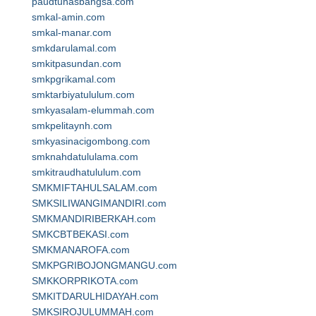
paudtunasbangsa.com
smkal-amin.com
smkal-manar.com
smkdarulamal.com
smkitpasundan.com
smkpgrikamal.com
smktarbiyatululum.com
smkyasalam-elummah.com
smkpelitaynh.com
smkyasinacigombong.com
smknahdatululama.com
smkitraudhatululum.com
SMKMIFTAHULSALAM.com
SMKSILIWANGIMANDIRI.com
SMKMANDIRIBERKAH.com
SMKCBTBEKASI.com
SMKMANAROFA.com
SMKPGRIBOJONGMANGU.com
SMKKORPRIKOTA.com
SMKITDARULHIDAYAH.com
SMKSIROJULUMMAH.com