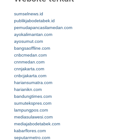
sumselnews.id
publikjabodetabek.id
pemudapancasilamedan.com
ayokalimantan.com
ayosumut.com
bangsaoffline.com
cnbcmedan.com
cnnmedan.com
cnnjakarta.com
cnbcjakarta.com
hariansumatra.com
harianikn.com
bandungtimes.com
sumutekspres.com
lampungpos.com
mediasulawesi.com
mediajabodetabek.com
kabarflores.com
seputarmetro.com