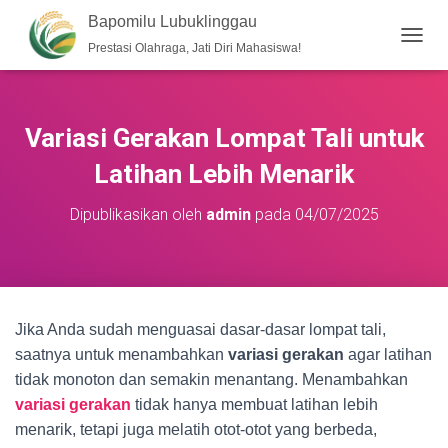
Bapomilu Lubuklinggau
Prestasi Olahraga, Jati Diri Mahasiswa!
T
O
G
G
L
Variasi Gerakan Lompat Tali untuk
E
N
Latihan Lebih Menarik
A
V
Dipublikasikan oleh
admin
pada
04/07/2025
I
G
A
S
I
Jika Anda sudah menguasai dasar-dasar lompat tali,
saatnya untuk menambahkan
variasi gerakan
agar latihan
tidak monoton dan semakin menantang. Menambahkan
variasi gerakan
tidak hanya membuat latihan lebih
menarik, tetapi juga melatih otot-otot yang berbeda,