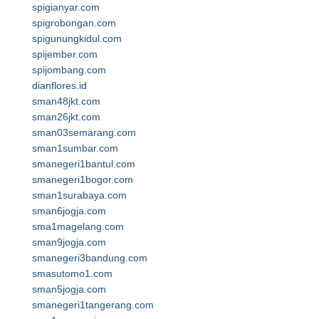
spigianyar.com
spigrobongan.com
spigunungkidul.com
spijember.com
spijombang.com
dianflores.id
sman48jkt.com
sman26jkt.com
sman03semarang.com
sman1sumbar.com
smanegeri1bantul.com
smanegeri1bogor.com
sman1surabaya.com
sman6jogja.com
sma1magelang.com
sman9jogja.com
smanegeri3bandung.com
smasutomo1.com
sman5jogja.com
smanegeri1tangerang.com