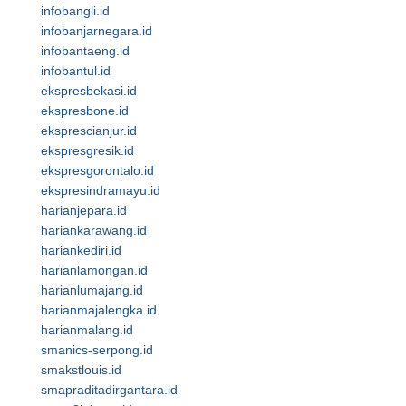
infobangli.id
infobanjarnegara.id
infobantaeng.id
infobantul.id
ekspresbekasi.id
ekspresbone.id
eksprescianjur.id
ekspresgresik.id
ekspresgorontalo.id
ekspresindramayu.id
harianjepara.id
hariankarawang.id
hariankediri.id
harianlamongan.id
harianlumajang.id
harianmajalengka.id
harianmalang.id
smanics-serpong.id
smakstlouis.id
smapraditadirgantara.id