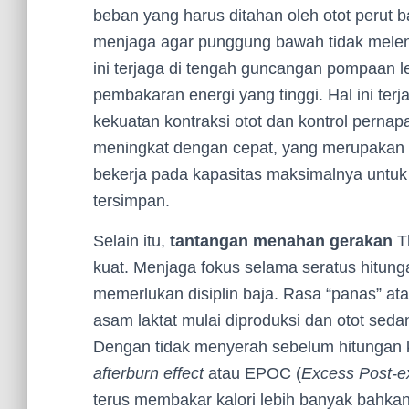
beban yang harus ditahan oleh otot perut
menjaga agar punggung bawah tidak melengk
ini terjaga di tengah guncangan pompaan 
pembakaran energi yang tinggi. Hal ini te
kekuatan kontraksi otot dan kontrol pernap
meningkat dengan cepat, yang merupakan 
bekerja pada kapasitas maksimalnya untuk
tersimpan.
Selain itu,
tantangan menahan gerakan
Th
kuat. Menjaga fokus selama seratus hitung
memerlukan disiplin baja. Rasa “panas” at
asam laktat mulai diproduksi dan otot seda
Dengan tidak menyerah sebelum hitungan k
afterburn effect
atau EPOC (
Excess Post-e
terus membakar kalori lebih banyak bahkan s