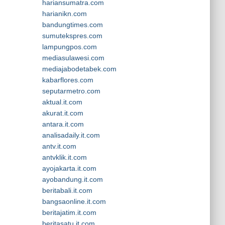
hariansumatra.com
harianikn.com
bandungtimes.com
sumutekspres.com
lampungpos.com
mediasulawesi.com
mediajabodetabek.com
kabarflores.com
seputarmetro.com
aktual.it.com
akurat.it.com
antara.it.com
analisadaily.it.com
antv.it.com
antvklik.it.com
ayojakarta.it.com
ayobandung.it.com
beritabali.it.com
bangsaonline.it.com
beritajatim.it.com
beritasatu.it.com