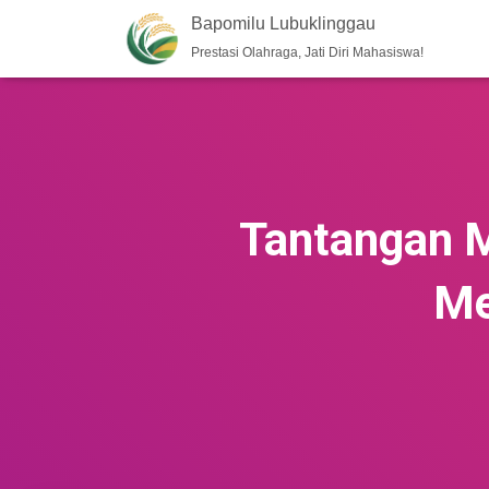
Bapomilu Lubuklinggau
Prestasi Olahraga, Jati Diri Mahasiswa!
Tantangan 
Me