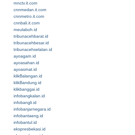
mnctv.it.com
cnnmedan.it.com
cnnmetro.it.com
cnnbali.it.com
meulaboh.id
tribunacehbarat.id
tribunacehbesar.id
tribunacehselatan.id
ayoagam.id
ayoasahan.id
ayoasmat.id
klikBalangan.id
klikBandung.id
klikbanggai.id
infobangkalan.id
infobangli.id
infobanjarnegara.id
infobantaeng.id
infobantul.id
ekspresbekasi.id