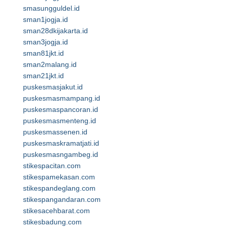
smasungguldel.id
sman1jogja.id
sman28dkijakarta.id
sman3jogja.id
sman81jkt.id
sman2malang.id
sman21jkt.id
puskesmasjakut.id
puskesmasmampang.id
puskesmaspancoran.id
puskesmasmenteng.id
puskesmassenen.id
puskesmaskramatjati.id
puskesmasngambeg.id
stikespacitan.com
stikespamekasan.com
stikespandeglang.com
stikespangandaran.com
stikesacehbarat.com
stikesbadung.com