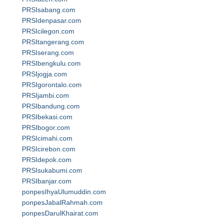
PRSIsabang.com
PRSIdenpasar.com
PRSIcilegon.com
PRSItangerang.com
PRSIserang.com
PRSIbengkulu.com
PRSIjogja.com
PRSIgorontalo.com
PRSIjambi.com
PRSIbandung.com
PRSIbekasi.com
PRSIbogor.com
PRSIcimahi.com
PRSIcirebon.com
PRSIdepok.com
PRSIsukabumi.com
PRSIbanjar.com
ponpesIhyaUlumuddin.com
ponpesJabalRahmah.com
ponpesDarulKhairat.com