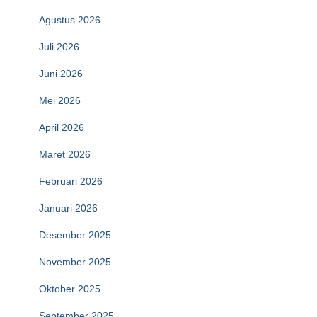
Agustus 2026
Juli 2026
Juni 2026
Mei 2026
April 2026
Maret 2026
Februari 2026
Januari 2026
Desember 2025
November 2025
Oktober 2025
September 2025