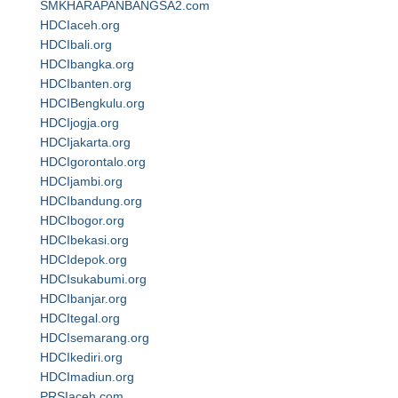
SMKHARAPANBANGSA2.com
HDCIaceh.org
HDCIbali.org
HDCIbangka.org
HDCIbanten.org
HDCIBengkulu.org
HDCIjogja.org
HDCIjakarta.org
HDCIgorontalo.org
HDCIjambi.org
HDCIbandung.org
HDCIbogor.org
HDCIbekasi.org
HDCIdepok.org
HDCIsukabumi.org
HDCIbanjar.org
HDCItegal.org
HDCIsemarang.org
HDCIkediri.org
HDCImadiun.org
PRSIaceh.com