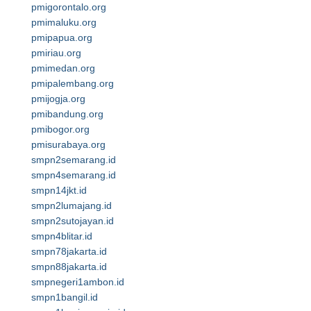
pmigorontalo.org
pmimaluku.org
pmipapua.org
pmiriau.org
pmimedan.org
pmipalembang.org
pmijogja.org
pmibandung.org
pmibogor.org
pmisurabaya.org
smpn2semarang.id
smpn4semarang.id
smpn14jkt.id
smpn2lumajang.id
smpn2sutojayan.id
smpn4blitar.id
smpn78jakarta.id
smpn88jakarta.id
smpnegeri1ambon.id
smpn1bangil.id