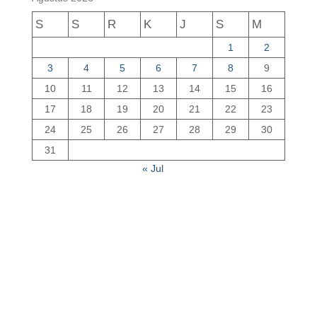
S
S
R
K
J
S
M
1
2
3
4
5
6
7
8
9
10
11
12
13
14
15
16
17
18
19
20
21
22
23
24
25
26
27
28
29
30
31
« Jul