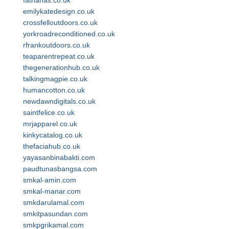
fatnanas.co.uk
emilykatedesign.co.uk
crossfelloutdoors.co.uk
yorkroadreconditioned.co.uk
rfrankoutdoors.co.uk
teaparentrepeat.co.uk
thegenerationhub.co.uk
talkingmagpie.co.uk
humancotton.co.uk
newdawndigitals.co.uk
saintfelice.co.uk
mrjapparel.co.uk
kinkycatalog.co.uk
thefaciahub.co.uk
yayasanbinabakti.com
paudtunasbangsa.com
smkal-amin.com
smkal-manar.com
smkdarulamal.com
smkitpasundan.com
smkpgrikamal.com