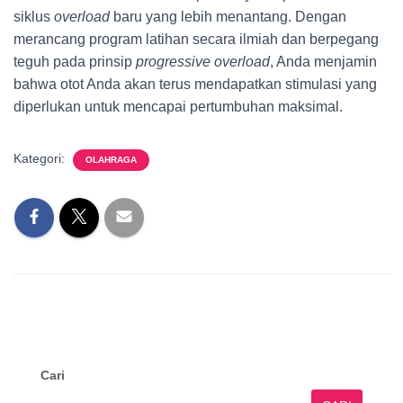
siklus
overload
baru yang lebih menantang. Dengan
merancang program latihan secara ilmiah dan berpegang
teguh pada prinsip
progressive overload
, Anda menjamin
bahwa otot Anda akan terus mendapatkan stimulasi yang
diperlukan untuk mencapai pertumbuhan maksimal.
Kategori:
OLAHRAGA
Cari