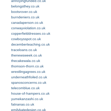
annoyingfunded.co.uk
belongsthey.co.uk
bootsrover.co.uk
burndeniers.co.uk
canadaperson.co.uk
conwayviolation.co.uk
copperfielddresses.co.uk
cowboysspot.co.uk
decemberteaching.co.uk
traceloans.co.uk
thenewsweek.co.uk
thecakewala.co.uk
thomson-thorn.co.uk
wrestlingagrees.co.uk
underneathfoiled.co.uk
spanosconcerns.co.uk
telecomblue.co.uk
house-of-hampers.co.uk
yumekanzashi.co.uk
fatnanas.co.uk
emilykatedesign.co.uk