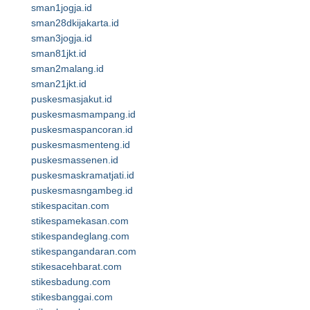
sman1jogja.id
sman28dkijakarta.id
sman3jogja.id
sman81jkt.id
sman2malang.id
sman21jkt.id
puskesmasjakut.id
puskesmasmampang.id
puskesmaspancoran.id
puskesmasmenteng.id
puskesmassenen.id
puskesmaskramatjati.id
puskesmasngambeg.id
stikespacitan.com
stikespamekasan.com
stikespandeglang.com
stikespangandaran.com
stikesacehbarat.com
stikesbadung.com
stikesbanggai.com