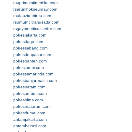
rsuprimaintimedika.com
rsarunlhokseumaw.com
rsufauziahbireu.com
rsumumcitrahusada.com
rsgayomedicalcentre.com
polresjakarta.com
polresdago.com
polressabang.com
polresdenpasar.com
polresbanten.com
polresjambi.com
polressamarinda.com
polresbanjarmasin.com
polresbatam.com
polresambon.com
polresbima.com
polresmataram.com
polresdumai.com
antamjakarta.com
antambekasi.com