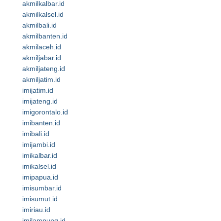
akmilkalbar.id
akmilkalsel.id
akmilbali.id
akmilbanten.id
akmilaceh.id
akmiljabar.id
akmiljateng.id
akmiljatim.id
imijatim.id
imijateng.id
imigorontalo.id
imibanten.id
imibali.id
imijambi.id
imikalbar.id
imikalsel.id
imipapua.id
imisumbar.id
imisumut.id
imiriau.id
imilampung.id