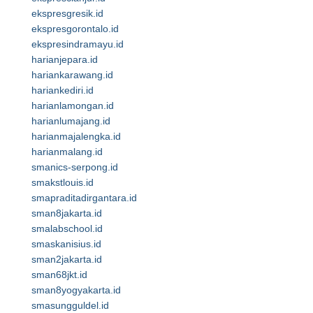
ekspresgresik.id
ekspresgorontalo.id
ekspresindramayu.id
harianjepara.id
hariankarawang.id
hariankediri.id
harianlamongan.id
harianlumajang.id
harianmajalengka.id
harianmalang.id
smanics-serpong.id
smakstlouis.id
smapraditadirgantara.id
sman8jakarta.id
smalabschool.id
smaskanisius.id
sman2jakarta.id
sman68jkt.id
sman8yogyakarta.id
smasungguldel.id