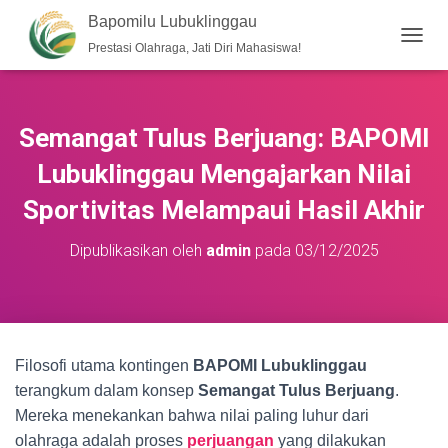
Bapomilu Lubuklinggau
Prestasi Olahraga, Jati Diri Mahasiswa!
T
O
G
G
L
Semangat Tulus Berjuang: BAPOMI
E
N
Lubuklinggau Mengajarkan Nilai
A
V
Sportivitas Melampaui Hasil Akhir
I
G
Dipublikasikan oleh
admin
pada
03/12/2025
A
S
I
Filosofi utama kontingen
BAPOMI Lubuklinggau
terangkum dalam konsep
Semangat Tulus Berjuang
.
Mereka menekankan bahwa nilai paling luhur dari
olahraga adalah proses
perjuangan
yang dilakukan