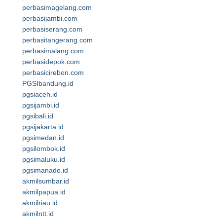
perbasimagelang.com
perbasijambi.com
perbasiserang.com
perbasitangerang.com
perbasimalang.com
perbasidepok.com
perbasicirebon.com
PGSIbandung.id
pgsiaceh.id
pgsijambi.id
pgsibali.id
pgsijakarta.id
pgsimedan.id
pgsilombok.id
pgsimaluku.id
pgsimanado.id
akmilsumbar.id
akmilpapua.id
akmilriau.id
akmilntt.id