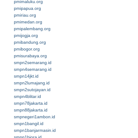
pmimaluku.org
pmipapua.org
pmiriau.org
pmimedan.org
pmipalembang.org
pmijogja.org
pmibandung.org
pmibogor.org
pmisurabaya.org
smpn2semarang.id
smpn4semarang.id
smpn14jkt.id
smpn2lumajang.id
smpn2sutojayan.id
smpn4blitar.id
smpn78jakarta.id
smpn88jakarta.id
smpnegeri1ambon.id
smpn1bangil.id
smpn1banjarmasin.id
smpn1biora.id