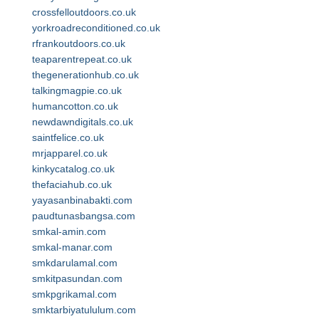
crossfelloutdoors.co.uk
yorkroadreconditioned.co.uk
rfrankoutdoors.co.uk
teaparentrepeat.co.uk
thegenerationhub.co.uk
talkingmagpie.co.uk
humancotton.co.uk
newdawndigitals.co.uk
saintfelice.co.uk
mrjapparel.co.uk
kinkycatalog.co.uk
thefaciahub.co.uk
yayasanbinabakti.com
paudtunasbangsa.com
smkal-amin.com
smkal-manar.com
smkdarulamal.com
smkitpasundan.com
smkpgrikamal.com
smktarbiyatululum.com