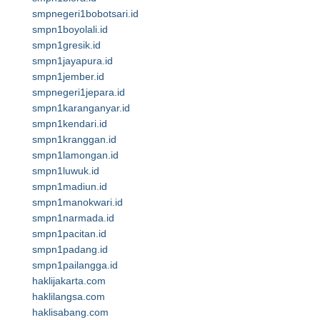
smpnegeri1bobotsari.id
smpn1boyolali.id
smpn1gresik.id
smpn1jayapura.id
smpn1jember.id
smpnegeri1jepara.id
smpn1karanganyar.id
smpn1kendari.id
smpn1kranggan.id
smpn1lamongan.id
smpn1luwuk.id
smpn1madiun.id
smpn1manokwari.id
smpn1narmada.id
smpn1pacitan.id
smpn1padang.id
smpn1pailangga.id
haklijakarta.com
haklilangsa.com
haklisabang.com