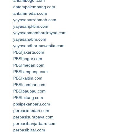
antambogor.com
antampalembang.com
antammedan.com
yayasanarrohmah.com
yayasanpkbm.com
yayasanmambaulirsyad.com
yayasanabm.com
yayasandharmawanita.com
PBSIjakarta.com
PBSIbogor.com
PBSImedan.com
PBSIlampung.com
PBSIkaltim.com
PBSIsumbar.com
PBSIbaubau.com
PBSIbitung.com
pbsipekanbaru.com
perbasimedan.com
perbasisurabaya.com
perbasibanjarbaru.com
perbasiblitar.com