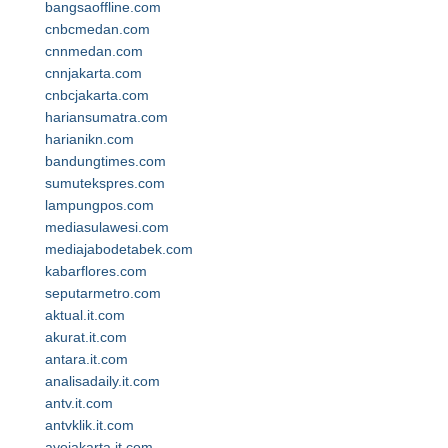
bangsaoffline.com
cnbcmedan.com
cnnmedan.com
cnnjakarta.com
cnbcjakarta.com
hariansumatra.com
harianikn.com
bandungtimes.com
sumutekspres.com
lampungpos.com
mediasulawesi.com
mediajabodetabek.com
kabarflores.com
seputarmetro.com
aktual.it.com
akurat.it.com
antara.it.com
analisadaily.it.com
antv.it.com
antvklik.it.com
ayojakarta.it.com