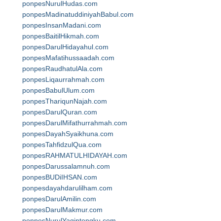
ponpesNurulHudas.com
ponpesMadinatuddiniyahBabul.com
ponpesInsanMadani.com
ponpesBaitilHikmah.com
ponpesDarulHidayahul.com
ponpesMafatihussaadah.com
ponpesRaudhatulAla.com
ponpesLiqaurrahmah.com
ponpesBabulUlum.com
ponpesThariqunNajah.com
ponpesDarulQuran.com
ponpesDarulMifathurrahmah.com
ponpesDayahSyaikhuna.com
ponpesTahfidzulQua.com
ponpesRAHMATULHIDAYAH.com
ponpesDarussalamnuh.com
ponpesBUDiIHSAN.com
ponpesdayahdarulilham.com
ponpesDarulAmilin.com
ponpesDarulMakmur.com
ponpesNurulYaqintengku.com