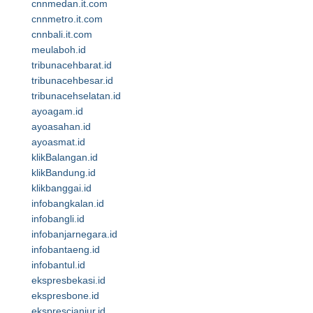
cnnmedan.it.com
cnnmetro.it.com
cnnbali.it.com
meulaboh.id
tribunacehbarat.id
tribunacehbesar.id
tribunacehselatan.id
ayoagam.id
ayoasahan.id
ayoasmat.id
klikBalangan.id
klikBandung.id
klikbanggai.id
infobangkalan.id
infobangli.id
infobanjarnegara.id
infobantaeng.id
infobantul.id
ekspresbekasi.id
ekspresbone.id
eksprescianjur.id