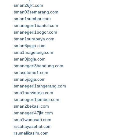
sman26jkt.com
sman03semarang.com
sman1sumbar.com
smanegeri1bantul.com
smanegeri1bogor.com
sman1surabaya.com
sman6jogja.com
sma1magelang.com
sman9jogja.com
smanegeri3bandung.com
smasutomo1.com
sman5jogja.com
smanegeri1tangerang.com
sma1purworejo.com
smanegeri1jember.com
sman2bekasi.com
smanegeri47jkt.com
sma1wonosari.com
rscahayasehat.com
rsumalikasim.com