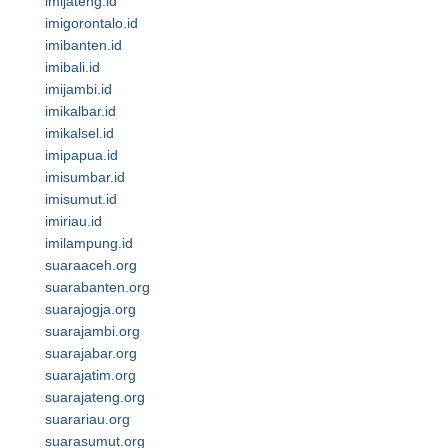
imijateng.id
imigorontalo.id
imibanten.id
imibali.id
imijambi.id
imikalbar.id
imikalsel.id
imipapua.id
imisumbar.id
imisumut.id
imiriau.id
imilampung.id
suaraaceh.org
suarabanten.org
suarajogja.org
suarajambi.org
suarajabar.org
suarajatim.org
suarajateng.org
suarariau.org
suarasumut.org