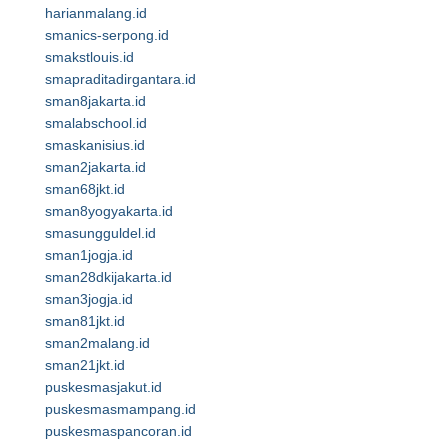
harianmalang.id
smanics-serpong.id
smakstlouis.id
smapraditadirgantara.id
sman8jakarta.id
smalabschool.id
smaskanisius.id
sman2jakarta.id
sman68jkt.id
sman8yogyakarta.id
smasungguldel.id
sman1jogja.id
sman28dkijakarta.id
sman3jogja.id
sman81jkt.id
sman2malang.id
sman21jkt.id
puskesmasjakut.id
puskesmasmampang.id
puskesmaspancoran.id