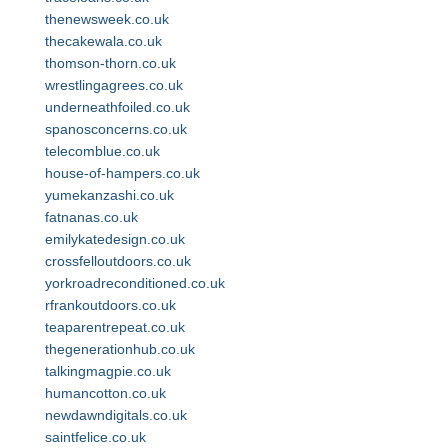
thenewsweek.co.uk
thecakewala.co.uk
thomson-thorn.co.uk
wrestlingagrees.co.uk
underneathfoiled.co.uk
spanosconcerns.co.uk
telecomblue.co.uk
house-of-hampers.co.uk
yumekanzashi.co.uk
fatnanas.co.uk
emilykatedesign.co.uk
crossfelloutdoors.co.uk
yorkroadreconditioned.co.uk
rfrankoutdoors.co.uk
teaparentrepeat.co.uk
thegenerationhub.co.uk
talkingmagpie.co.uk
humancotton.co.uk
newdawndigitals.co.uk
saintfelice.co.uk