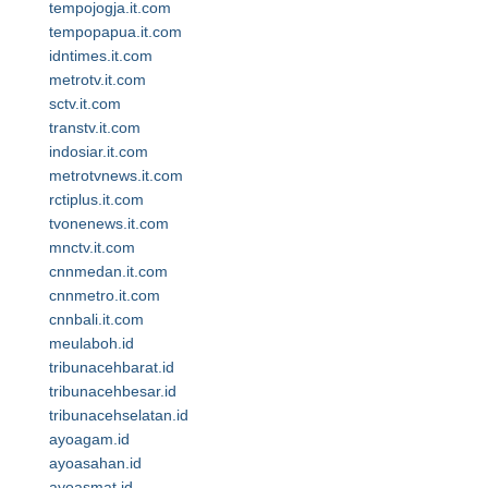
tempojogja.it.com
tempopapua.it.com
idntimes.it.com
metrotv.it.com
sctv.it.com
transtv.it.com
indosiar.it.com
metrotvnews.it.com
rctiplus.it.com
tvonenews.it.com
mnctv.it.com
cnnmedan.it.com
cnnmetro.it.com
cnnbali.it.com
meulaboh.id
tribunacehbarat.id
tribunacehbesar.id
tribunacehselatan.id
ayoagam.id
ayoasahan.id
ayoasmat.id