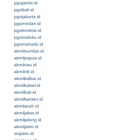
pgsijambi.id
pgsibali.id
pgsijakarta.id
pgsimedan.id
pgsilombok.id
pgsimaluku.id
pgsimanado.id
akmilsumbar.id
akmilpapua.id
akmilriau.id
akmilntt.id
akmilkalbar.id
akmilkalsel.id
akmilbali.id
akmilbanten.id
akmilaceh.id
akmiljabar.id
akmiljateng.id
akmiljatim.id
imijatim.id