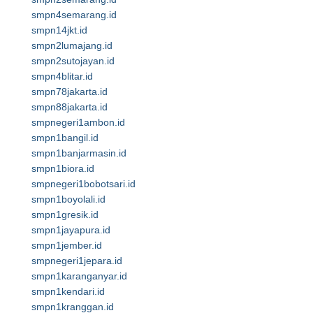
smpn4semarang.id
smpn14jkt.id
smpn2lumajang.id
smpn2sutojayan.id
smpn4blitar.id
smpn78jakarta.id
smpn88jakarta.id
smpnegeri1ambon.id
smpn1bangil.id
smpn1banjarmasin.id
smpn1biora.id
smpnegeri1bobotsari.id
smpn1boyolali.id
smpn1gresik.id
smpn1jayapura.id
smpn1jember.id
smpnegeri1jepara.id
smpn1karanganyar.id
smpn1kendari.id
smpn1kranggan.id