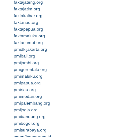
faktajateng.org
faktajatim.org
faktakalbar.org
faktariau.org
faktapapua.org
faktamaluku.org
faktasumut.org
pmidkijakarta.org
pmibali.org
pmijambi.org
pmigorontalo.org
pmimaluku.org
pmipapua.org
pmiriau.org
pmimedan.org
pmipalembang.org
pmijogja.org
pmibandung.org
pmibogor.org
pmisurabaya.org
smpn2semarang.id