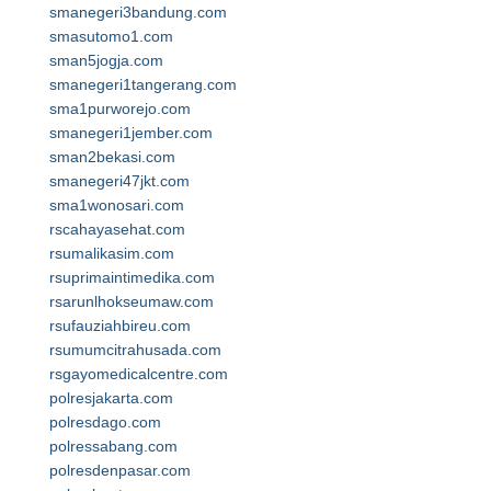
smanegeri3bandung.com
smasutomo1.com
sman5jogja.com
smanegeri1tangerang.com
sma1purworejo.com
smanegeri1jember.com
sman2bekasi.com
smanegeri47jkt.com
sma1wonosari.com
rscahayasehat.com
rsumalikasim.com
rsuprimaintimedika.com
rsarunlhokseumaw.com
rsufauziahbireu.com
rsumumcitrahusada.com
rsgayomedicalcentre.com
polresjakarta.com
polresdago.com
polressabang.com
polresdenpasar.com