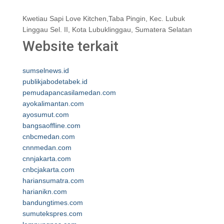
Kwetiau Sapi Love Kitchen,Taba Pingin, Kec. Lubuk
Linggau Sel. II, Kota Lubuklinggau, Sumatera Selatan
Website terkait
sumselnews.id
publikjabodetabek.id
pemudapancasilamedan.com
ayokalimantan.com
ayosumut.com
bangsaoffline.com
cnbcmedan.com
cnnmedan.com
cnnjakarta.com
cnbcjakarta.com
hariansumatra.com
harianikn.com
bandungtimes.com
sumutekspres.com