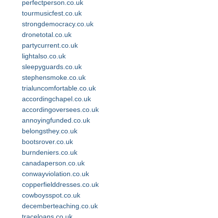
perfectperson.co.uk
tourmusicfest.co.uk
strongdemocracy.co.uk
dronetotal.co.uk
partycurrent.co.uk
lightalso.co.uk
sleepyguards.co.uk
stephensmoke.co.uk
trialuncomfortable.co.uk
accordingchapel.co.uk
accordingoversees.co.uk
annoyingfunded.co.uk
belongsthey.co.uk
bootsrover.co.uk
burndeniers.co.uk
canadaperson.co.uk
conwayviolation.co.uk
copperfielddresses.co.uk
cowboysspot.co.uk
decemberteaching.co.uk
traceloans.co.uk