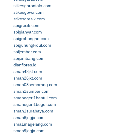
stikesgorontalo.com
stikesgowa.com
stikesgresik.com
spigresik.com
spigianyar.com
spigrobongan.com
spigunungkidul.com
spijember.com
spijombang.com
dianflores.id
sman48jkt.com
sman26jkt.com
sman03semarang.com
sman1sumbar.com
smanegeri1bantul.com
smanegeri1bogor.com
sman1surabaya.com
sman6jogja.com
sma1magelang.com
sman9jogja.com