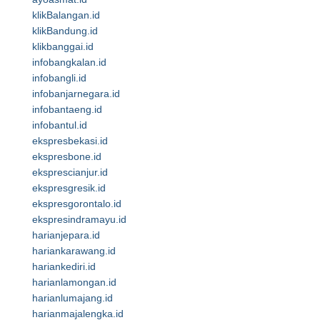
klikBalangan.id
klikBandung.id
klikbanggai.id
infobangkalan.id
infobangli.id
infobanjarnegara.id
infobantaeng.id
infobantul.id
ekspresbekasi.id
ekspresbone.id
eksprescianjur.id
ekspresgresik.id
ekspresgorontalo.id
ekspresindramayu.id
harianjepara.id
hariankarawang.id
hariankediri.id
harianlamongan.id
harianlumajang.id
harianmajalengka.id