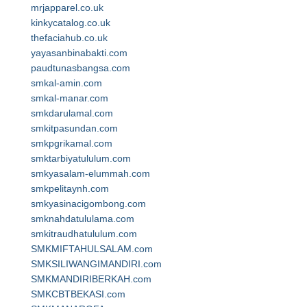
mrjapparel.co.uk
kinkycatalog.co.uk
thefaciahub.co.uk
yayasanbinabakti.com
paudtunasbangsa.com
smkal-amin.com
smkal-manar.com
smkdarulamal.com
smkitpasundan.com
smkpgrikamal.com
smktarbiyatululum.com
smkyasalam-elummah.com
smkpelitaynh.com
smkyasinacigombong.com
smknahdatululama.com
smkitraudhatululum.com
SMKMIFTAHULSALAM.com
SMKSILIWANGIMANDIRI.com
SMKMANDIRIBERKAH.com
SMKCBTBEKASI.com