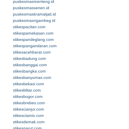
puskesmasmenteng.id
puskesmassenen.id
puskesmaskramatjati.id
puskesmasngambeg.id
stikespacitan.com
stikespamekasan.com
stikespandeglang.com
stikespangandaran.com
stikesacehbarat.com
stikesbadung.com
stikesbanggai.com
stikesbangka.com
stikesbanyumas.com
stikesbekasi.com
stikesblitar.com
stikesbogor.com
stikesbrebes.com
stikescianjur.com
stikesciamis.com
stikesdemak.com
stikesgarut.com