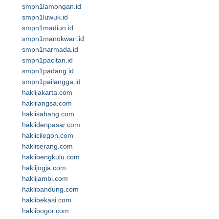
smpn1lamongan.id
smpn1luwuk.id
smpn1madiun.id
smpn1manokwari.id
smpn1narmada.id
smpn1pacitan.id
smpn1padang.id
smpn1pailangga.id
haklijakarta.com
haklilangsa.com
haklisabang.com
haklidenpasar.com
haklicilegon.com
hakliserang.com
haklibengkulu.com
haklijogja.com
haklijambi.com
haklibandung.com
haklibekasi.com
haklibogor.com