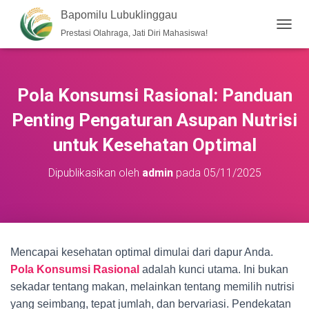
Bapomilu Lubuklinggau
Prestasi Olahraga, Jati Diri Mahasiswa!
T
O
G
G
L
Pola Konsumsi Rasional: Panduan
E
N
Penting Pengaturan Asupan Nutrisi
A
V
untuk Kesehatan Optimal
I
G
Dipublikasikan oleh
admin
pada
05/11/2025
A
S
I
Mencapai kesehatan optimal dimulai dari dapur Anda.
Pola Konsumsi Rasional
adalah kunci utama. Ini bukan
sekadar tentang makan, melainkan tentang memilih nutrisi
yang seimbang, tepat jumlah, dan bervariasi. Pendekatan