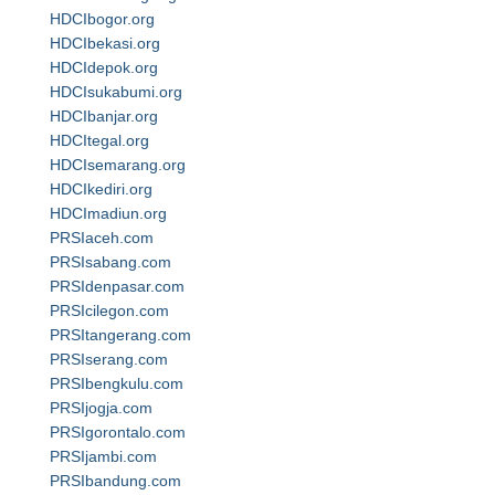
HDCIbogor.org
HDCIbekasi.org
HDCIdepok.org
HDCIsukabumi.org
HDCIbanjar.org
HDCItegal.org
HDCIsemarang.org
HDCIkediri.org
HDCImadiun.org
PRSIaceh.com
PRSIsabang.com
PRSIdenpasar.com
PRSIcilegon.com
PRSItangerang.com
PRSIserang.com
PRSIbengkulu.com
PRSIjogja.com
PRSIgorontalo.com
PRSIjambi.com
PRSIbandung.com