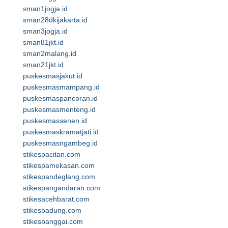
sman1jogja.id
sman28dkijakarta.id
sman3jogja.id
sman81jkt.id
sman2malang.id
sman21jkt.id
puskesmasjakut.id
puskesmasmampang.id
puskesmaspancoran.id
puskesmasmenteng.id
puskesmassenen.id
puskesmaskramatjati.id
puskesmasngambeg.id
stikespacitan.com
stikespamekasan.com
stikespandeglang.com
stikespangandaran.com
stikesacehbarat.com
stikesbadung.com
stikesbanggai.com