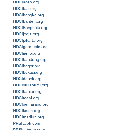
HDCIaceh.org
HDCIbali.org
HDCIbangka.org
HDCIbanten.org
HDCIBengkulu.org
HDCIjogja.org
HDCIjakarta.org
HDCIgorontalo.org
HDCIjambi.org
HDCIbandung.org
HDCIbogor.org
HDCIbekasi.org
HDCIdepok.org
HDCIsukabumi.org
HDCIbanjar.org
HDCItegal.org
HDCIsemarang.org
HDCIkediri.org
HDCImadiun.org
PRSIaceh.com
PRSIsabang.com