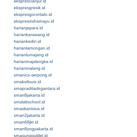
eksprescianjur.id
ekspresgresik.id
ekspresgorontalo.id
ekspresindramayu.id
harianjepara.id
hariankarawang.id
hariankediri.id
harianlamongan.id
harianlumajang.id
harianmajalengka.id
harianmalang.id
smanics-serpong.id
smakstlouis.id
smapraditadirgantara.id
sman8jakarta.id
smalabschool.id
smaskanisius.id
sman2jakarta.id
sman68jkt.id
sman8yogyakarta.id
smasungguldel.id