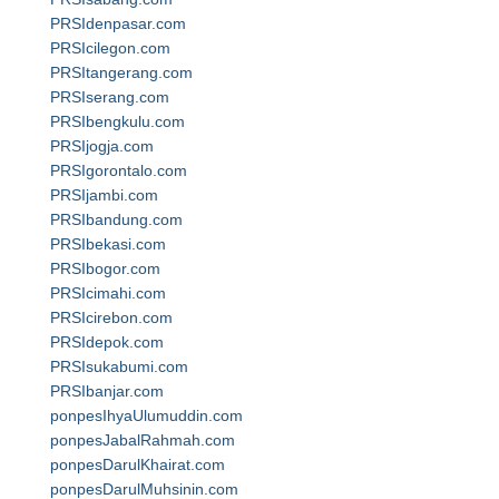
PRSIdenpasar.com
PRSIcilegon.com
PRSItangerang.com
PRSIserang.com
PRSIbengkulu.com
PRSIjogja.com
PRSIgorontalo.com
PRSIjambi.com
PRSIbandung.com
PRSIbekasi.com
PRSIbogor.com
PRSIcimahi.com
PRSIcirebon.com
PRSIdepok.com
PRSIsukabumi.com
PRSIbanjar.com
ponpesIhyaUlumuddin.com
ponpesJabalRahmah.com
ponpesDarulKhairat.com
ponpesDarulMuhsinin.com