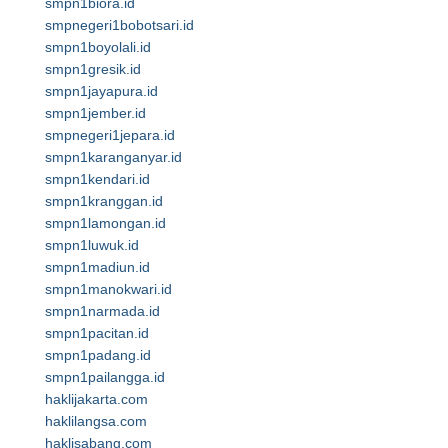
smpn1biora.id
smpnegeri1bobotsari.id
smpn1boyolali.id
smpn1gresik.id
smpn1jayapura.id
smpn1jember.id
smpnegeri1jepara.id
smpn1karanganyar.id
smpn1kendari.id
smpn1kranggan.id
smpn1lamongan.id
smpn1luwuk.id
smpn1madiun.id
smpn1manokwari.id
smpn1narmada.id
smpn1pacitan.id
smpn1padang.id
smpn1pailangga.id
haklijakarta.com
haklilangsa.com
haklisabang.com