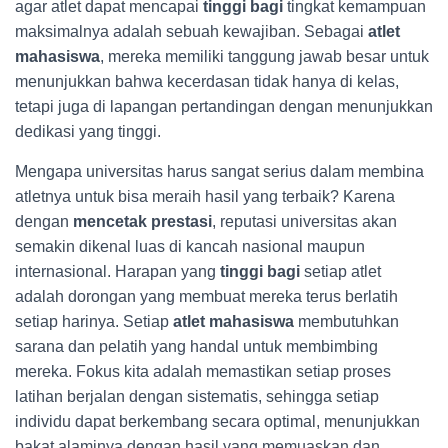
agar atlet dapat mencapai
tinggi bagi
tingkat kemampuan
maksimalnya adalah sebuah kewajiban. Sebagai
atlet
mahasiswa
, mereka memiliki tanggung jawab besar untuk
menunjukkan bahwa kecerdasan tidak hanya di kelas,
tetapi juga di lapangan pertandingan dengan menunjukkan
dedikasi yang tinggi.
Mengapa universitas harus sangat serius dalam membina
atletnya untuk bisa meraih hasil yang terbaik? Karena
dengan
mencetak prestasi
, reputasi universitas akan
semakin dikenal luas di kancah nasional maupun
internasional. Harapan yang
tinggi bagi
setiap atlet
adalah dorongan yang membuat mereka terus berlatih
setiap harinya. Setiap
atlet mahasiswa
membutuhkan
sarana dan pelatih yang handal untuk membimbing
mereka. Fokus kita adalah memastikan setiap proses
latihan berjalan dengan sistematis, sehingga setiap
individu dapat berkembang secara optimal, menunjukkan
bakat alaminya dengan hasil yang memuaskan dan