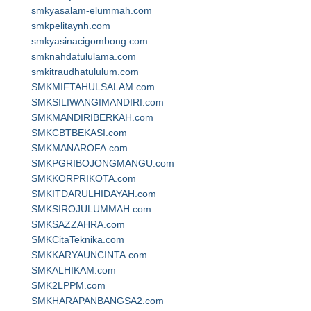
smkyasalam-elummah.com
smkpelitaynh.com
smkyasinacigombong.com
smknahdatululama.com
smkitraudhatululum.com
SMKMIFTAHULSALAM.com
SMKSILIWANGIMANDIRI.com
SMKMANDIRIBERKAH.com
SMKCBTBEKASI.com
SMKMANAROFA.com
SMKPGRIBOJONGMANGU.com
SMKKORPRIKOTA.com
SMKITDARULHIDAYAH.com
SMKSIROJULUMMAH.com
SMKSAZZAHRA.com
SMKCitaTeknika.com
SMKKARYAUNCINTA.com
SMKALHIKAM.com
SMK2LPPM.com
SMKHARAPANBANGSA2.com