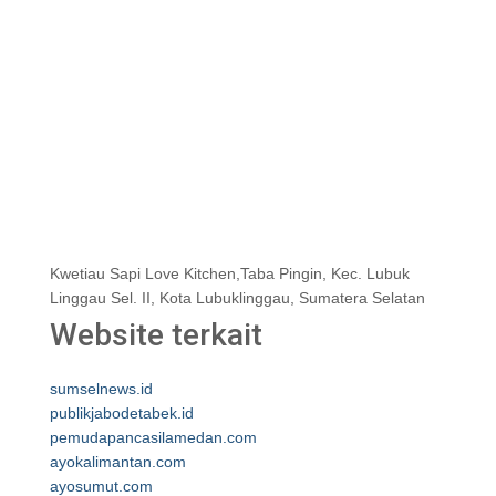
Kwetiau Sapi Love Kitchen,Taba Pingin, Kec. Lubuk
Linggau Sel. II, Kota Lubuklinggau, Sumatera Selatan
Website terkait
sumselnews.id
publikjabodetabek.id
pemudapancasilamedan.com
ayokalimantan.com
ayosumut.com