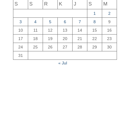
S
S
R
K
J
S
M
1
2
3
4
5
6
7
8
9
10
11
12
13
14
15
16
17
18
19
20
21
22
23
24
25
26
27
28
29
30
31
« Jul