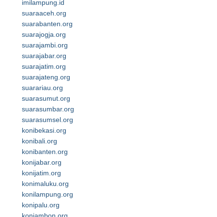
imilampung.id
suaraaceh.org
suarabanten.org
suarajogja.org
suarajambi.org
suarajabar.org
suarajatim.org
suarajateng.org
suarariau.org
suarasumut.org
suarasumbar.org
suarasumsel.org
konibekasi.org
konibali.org
konibanten.org
konijabar.org
konijatim.org
konimaluku.org
konilampung.org
konipalu.org
koniambon.org