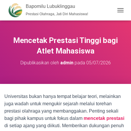
Bapomilu Lubuklinggau
Prestasi Olahraga, Jati Diri Mahasiswa!
T
O
G
G
L
Mencetak Prestasi Tinggi bagi
E
N
Atlet Mahasiswa
A
V
Dipublikasikan oleh
admin
pada
05/07/2026
I
G
A
S
I
Universitas bukan hanya tempat belajar teori, melainkan
juga wadah untuk mengukir sejarah melalui torehan
prestasi olahraga yang membanggakan. Penting sekali
bagi pihak kampus untuk fokus dalam
mencetak prestasi
di setiap ajang yang diikuti. Memberikan dukungan penuh