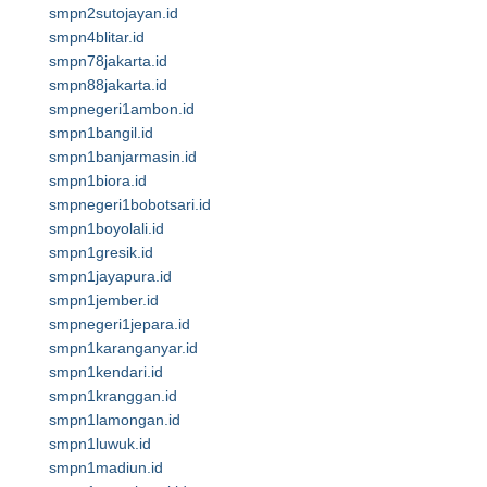
smpn2sutojayan.id
smpn4blitar.id
smpn78jakarta.id
smpn88jakarta.id
smpnegeri1ambon.id
smpn1bangil.id
smpn1banjarmasin.id
smpn1biora.id
smpnegeri1bobotsari.id
smpn1boyolali.id
smpn1gresik.id
smpn1jayapura.id
smpn1jember.id
smpnegeri1jepara.id
smpn1karanganyar.id
smpn1kendari.id
smpn1kranggan.id
smpn1lamongan.id
smpn1luwuk.id
smpn1madiun.id