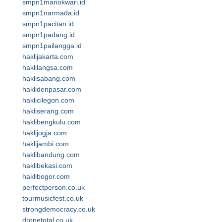
smpn1manokwari.id
smpn1narmada.id
smpn1pacitan.id
smpn1padang.id
smpn1pailangga.id
haklijakarta.com
haklilangsa.com
haklisabang.com
haklidenpasar.com
haklicilegon.com
hakliserang.com
haklibengkulu.com
haklijogja.com
haklijambi.com
haklibandung.com
haklibekasi.com
haklibogor.com
perfectperson.co.uk
tourmusicfest.co.uk
strongdemocracy.co.uk
dronetotal.co.uk