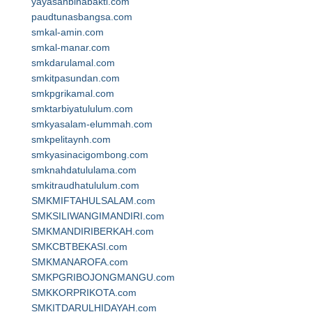
yayasanbinabakti.com
paudtunasbangsa.com
smkal-amin.com
smkal-manar.com
smkdarulamal.com
smkitpasundan.com
smkpgrikamal.com
smktarbiyatululum.com
smkyasalam-elummah.com
smkpelitaynh.com
smkyasinacigombong.com
smknahdatululama.com
smkitraudhatululum.com
SMKMIFTAHULSALAM.com
SMKSILIWANGIMANDIRI.com
SMKMANDIRIBERKAH.com
SMKCBTBEKASI.com
SMKMANAROFA.com
SMKPGRIBOJONGMANGU.com
SMKKORPRIKOTA.com
SMKITDARULHIDAYAH.com