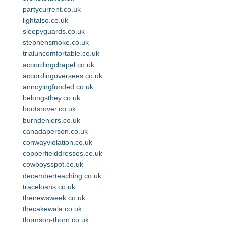
partycurrent.co.uk
lightalso.co.uk
sleepyguards.co.uk
stephensmoke.co.uk
trialuncomfortable.co.uk
accordingchapel.co.uk
accordingoversees.co.uk
annoyingfunded.co.uk
belongsthey.co.uk
bootsrover.co.uk
burndeniers.co.uk
canadaperson.co.uk
conwayviolation.co.uk
copperfielddresses.co.uk
cowboysspot.co.uk
decemberteaching.co.uk
traceloans.co.uk
thenewsweek.co.uk
thecakewala.co.uk
thomson-thorn.co.uk