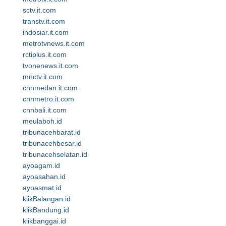
sctv.it.com
transtv.it.com
indosiar.it.com
metrotvnews.it.com
rctiplus.it.com
tvonenews.it.com
mnctv.it.com
cnnmedan.it.com
cnnmetro.it.com
cnnbali.it.com
meulaboh.id
tribunacehbarat.id
tribunacehbesar.id
tribunacehselatan.id
ayoagam.id
ayoasahan.id
ayoasmat.id
klikBalangan.id
klikBandung.id
klikbanggai.id