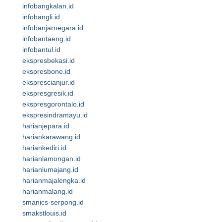
infobangkalan.id
infobangli.id
infobanjarnegara.id
infobantaeng.id
infobantul.id
ekspresbekasi.id
ekspresbone.id
eksprescianjur.id
ekspresgresik.id
ekspresgorontalo.id
ekspresindramayu.id
harianjepara.id
hariankarawang.id
hariankediri.id
harianlamongan.id
harianlumajang.id
harianmajalengka.id
harianmalang.id
smanics-serpong.id
smakstlouis.id