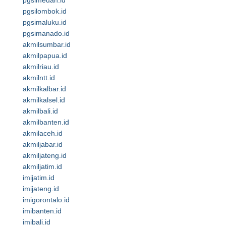
pgsimedan.id
pgsilombok.id
pgsimaluku.id
pgsimanado.id
akmilsumbar.id
akmilpapua.id
akmilriau.id
akmilntt.id
akmilkalbar.id
akmilkalsel.id
akmilbali.id
akmilbanten.id
akmilaceh.id
akmiljabar.id
akmiljateng.id
akmiljatim.id
imijatim.id
imijateng.id
imigorontalo.id
imibanten.id
imibali.id