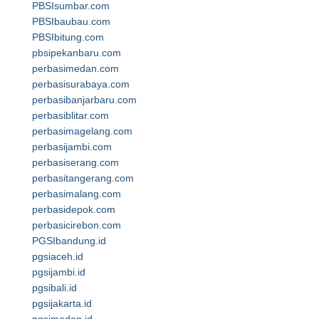
PBSIsumbar.com
PBSIbaubau.com
PBSIbitung.com
pbsipekanbaru.com
perbasimedan.com
perbasisurabaya.com
perbasibanjarbaru.com
perbasiblitar.com
perbasimagelang.com
perbasijambi.com
perbasiserang.com
perbasitangerang.com
perbasimalang.com
perbasidepok.com
perbasicirebon.com
PGSIbandung.id
pgsiaceh.id
pgsijambi.id
pgsibali.id
pgsijakarta.id