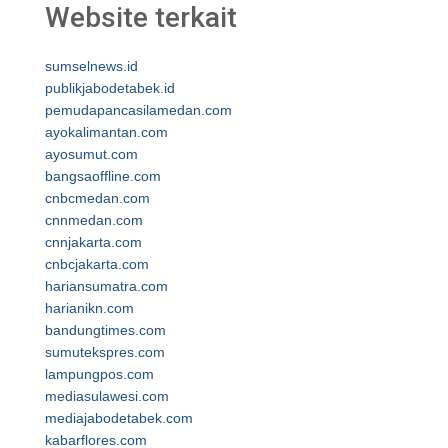
Website terkait
sumselnews.id
publikjabodetabek.id
pemudapancasilamedan.com
ayokalimantan.com
ayosumut.com
bangsaoffline.com
cnbcmedan.com
cnnmedan.com
cnnjakarta.com
cnbcjakarta.com
hariansumatra.com
harianikn.com
bandungtimes.com
sumutekspres.com
lampungpos.com
mediasulawesi.com
mediajabodetabek.com
kabarflores.com