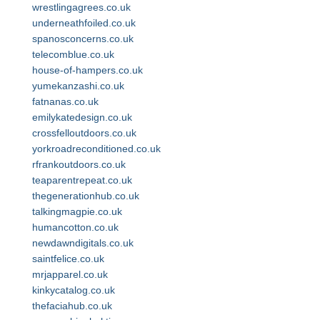
wrestlingagrees.co.uk
underneathfoiled.co.uk
spanosconcerns.co.uk
telecomblue.co.uk
house-of-hampers.co.uk
yumekanzashi.co.uk
fatnanas.co.uk
emilykatedesign.co.uk
crossfelloutdoors.co.uk
yorkroadreconditioned.co.uk
rfrankoutdoors.co.uk
teaparentrepeat.co.uk
thegenerationhub.co.uk
talkingmagpie.co.uk
humancotton.co.uk
newdawndigitals.co.uk
saintfelice.co.uk
mrjapparel.co.uk
kinkycatalog.co.uk
thefaciahub.co.uk