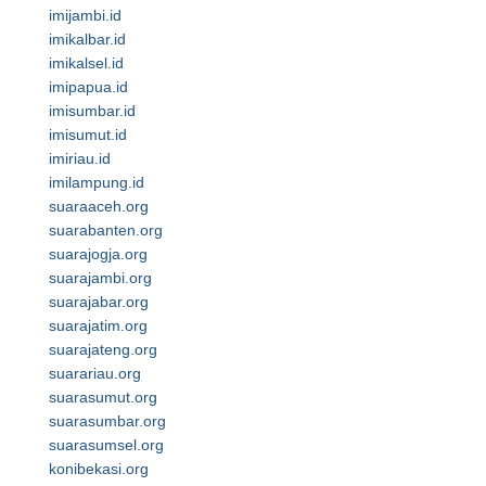
imijambi.id
imikalbar.id
imikalsel.id
imipapua.id
imisumbar.id
imisumut.id
imiriau.id
imilampung.id
suaraaceh.org
suarabanten.org
suarajogja.org
suarajambi.org
suarajabar.org
suarajatim.org
suarajateng.org
suarariau.org
suarasumut.org
suarasumbar.org
suarasumsel.org
konibekasi.org