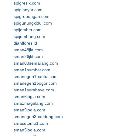
spigresik.com
spigianyar.com
spigrobongan.com
spigunungkidul.com
spijember.com
spijombang.com
dianflores.id
sman48jkt.com
sman26jkt.com
sman03semarang.com
sman1sumbar.com
smanegeri1bantul.com
smanegeri1bogor.com
sman1surabaya.com
sman6jogja.com
sma1magelang.com
sman9jogja.com
smanegeri3bandung.com
smasutomo1.com
sman5jogja.com