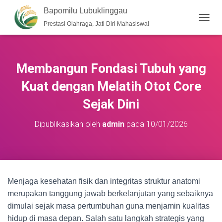
Bapomilu Lubuklinggau
Prestasi Olahraga, Jati Diri Mahasiswa!
T
O
G
G
L
Membangun Fondasi Tubuh yang
E
N
Kuat dengan Melatih Otot Core
A
V
Sejak Dini
I
G
Dipublikasikan oleh
admin
pada
10/01/2026
A
S
I
Menjaga kesehatan fisik dan integritas struktur anatomi
merupakan tanggung jawab berkelanjutan yang sebaiknya
dimulai sejak masa pertumbuhan guna menjamin kualitas
hidup di masa depan. Salah satu langkah strategis yang