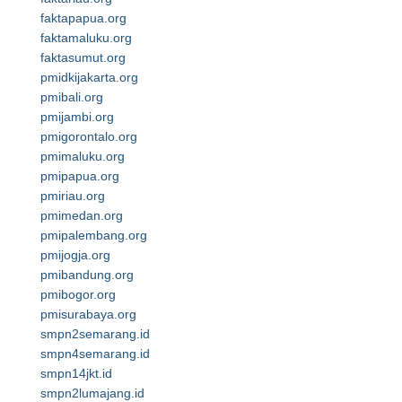
faktapapua.org
faktamaluku.org
faktasumut.org
pmidkijakarta.org
pmibali.org
pmijambi.org
pmigorontalo.org
pmimaluku.org
pmipapua.org
pmiriau.org
pmimedan.org
pmipalembang.org
pmijogja.org
pmibandung.org
pmibogor.org
pmisurabaya.org
smpn2semarang.id
smpn4semarang.id
smpn14jkt.id
smpn2lumajang.id