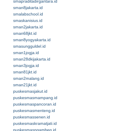
smapraditadirgantara.id
sman8jakarta.id
smalabschool.id
smaskanisius.id
sman2jakarta.id
sman68jkt.id
sman8yogyakarta.id
smasungguldel.id
sman1jogja.id
sman28dkijakarta.id
sman3jogja.id
sman81jkt.id
sman2malang.id
sman21jkt.id
puskesmasjakut.id
puskesmasmampang.id
puskesmaspancoran.id
puskesmasmenteng.id
puskesmassenen.id
puskesmaskramatjati.id
puskesmasngambeg.id