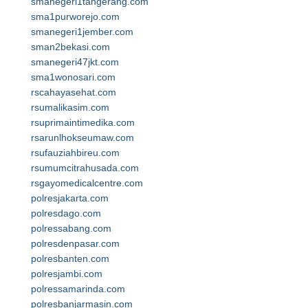
smanegeri1tangerang.com
sma1purworejo.com
smanegeri1jember.com
sman2bekasi.com
smanegeri47jkt.com
sma1wonosari.com
rscahayasehat.com
rsumalikasim.com
rsuprimaintimedika.com
rsarunlhokseumaw.com
rsufauziahbireu.com
rsumumcitrahusada.com
rsgayomedicalcentre.com
polresjakarta.com
polresdago.com
polressabang.com
polresdenpasar.com
polresbanten.com
polresjambi.com
polressamarinda.com
polresbanjarmasin.com