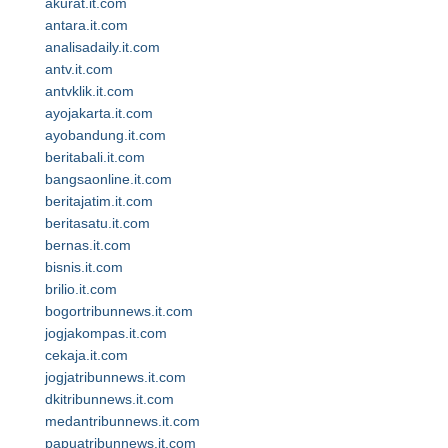
akurat.it.com
antara.it.com
analisadaily.it.com
antv.it.com
antvklik.it.com
ayojakarta.it.com
ayobandung.it.com
beritabali.it.com
bangsaonline.it.com
beritajatim.it.com
beritasatu.it.com
bernas.it.com
bisnis.it.com
brilio.it.com
bogortribunnews.it.com
jogjakompas.it.com
cekaja.it.com
jogjatribunnews.it.com
dkitribunnews.it.com
medantribunnews.it.com
papuatribunnews.it.com