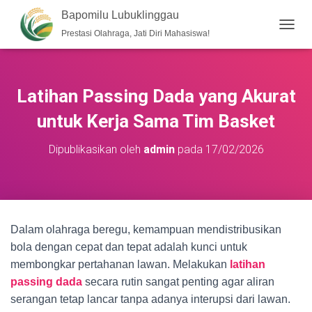
Bapomilu Lubuklinggau
Prestasi Olahraga, Jati Diri Mahasiswa!
T
O
G
G
L
Latihan Passing Dada yang Akurat
E
N
untuk Kerja Sama Tim Basket
A
V
Dipublikasikan oleh
admin
pada
17/02/2026
I
G
A
S
I
Dalam olahraga beregu, kemampuan mendistribusikan
bola dengan cepat dan tepat adalah kunci untuk
membongkar pertahanan lawan. Melakukan
latihan
passing dada
secara rutin sangat penting agar aliran
serangan tetap lancar tanpa adanya interupsi dari lawan.