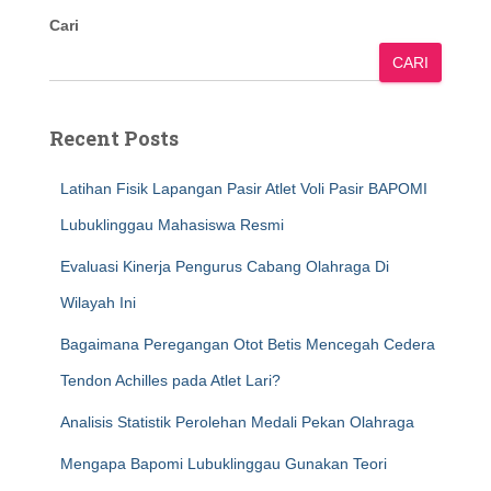
Cari
CARI
Recent Posts
Latihan Fisik Lapangan Pasir Atlet Voli Pasir BAPOMI
Lubuklinggau Mahasiswa Resmi
Evaluasi Kinerja Pengurus Cabang Olahraga Di
Wilayah Ini
Bagaimana Peregangan Otot Betis Mencegah Cedera
Tendon Achilles pada Atlet Lari?
Analisis Statistik Perolehan Medali Pekan Olahraga
Mengapa Bapomi Lubuklinggau Gunakan Teori