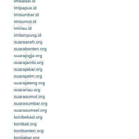
imikalsel.id
imipapua.id
imisumbar.id
imisumut.id
imiriau.id
imilampung.id
suaraaceh.org
suarabanten.org
suarajogja.org
suarajambi.org
suarajabar.org
suarajatim.org
suarajateng.org
suarariau.org
suarasumut.org
suarasumbar.org
suarasumsel.org
konibekasi.org
konibali.org
konibanten.org
konijabar.org