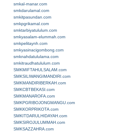
smkal-manar.com
smkdarulamal.com
smkitpasundan.com
smkpgrikamal.com
smktarbiyatululum.com
smkyasalam-elummah.com
smkpelitaynh.com
smkyasinacigombong.com
smknahdatululama.com
smkitraudhatululum.com
SMKMIFTAHULSALAM.com
SMKSILIWANGIMANDIRI.com
SMKMANDIRIBERKAH.com
SMKCBTBEKASI.com
SMKMANAROFA.com
SMKPGRIBOJONGMANGU.com
SMKKORPRIKOTA.com
SMKITDARULHIDAYAH.com
SMKSIROJULUMMAH.com
SMKSAZZAHRA.com