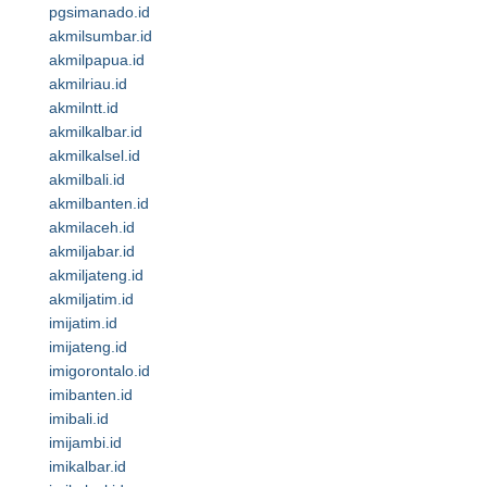
pgsimanado.id
akmilsumbar.id
akmilpapua.id
akmilriau.id
akmilntt.id
akmilkalbar.id
akmilkalsel.id
akmilbali.id
akmilbanten.id
akmilaceh.id
akmiljabar.id
akmiljateng.id
akmiljatim.id
imijatim.id
imijateng.id
imigorontalo.id
imibanten.id
imibali.id
imijambi.id
imikalbar.id