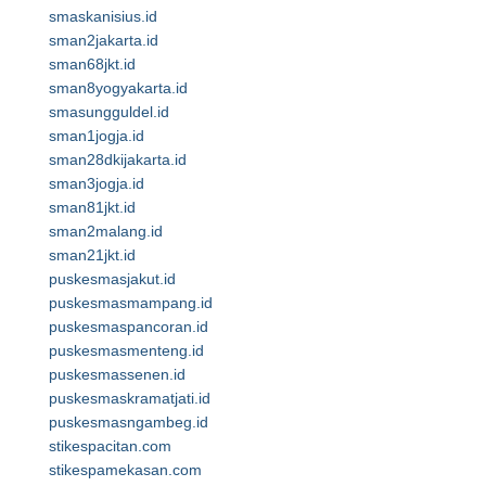
smaskanisius.id
sman2jakarta.id
sman68jkt.id
sman8yogyakarta.id
smasungguldel.id
sman1jogja.id
sman28dkijakarta.id
sman3jogja.id
sman81jkt.id
sman2malang.id
sman21jkt.id
puskesmasjakut.id
puskesmasmampang.id
puskesmaspancoran.id
puskesmasmenteng.id
puskesmassenen.id
puskesmaskramatjati.id
puskesmasngambeg.id
stikespacitan.com
stikespamekasan.com