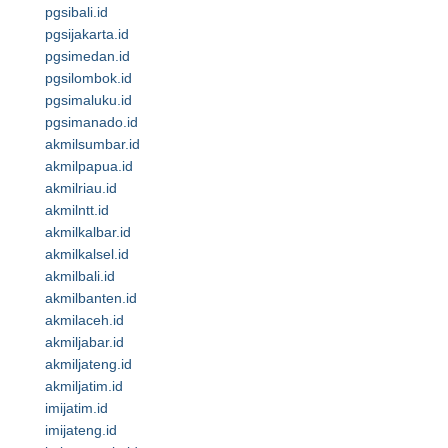
pgsibali.id
pgsijakarta.id
pgsimedan.id
pgsilombok.id
pgsimaluku.id
pgsimanado.id
akmilsumbar.id
akmilpapua.id
akmilriau.id
akmilntt.id
akmilkalbar.id
akmilkalsel.id
akmilbali.id
akmilbanten.id
akmilaceh.id
akmiljabar.id
akmiljateng.id
akmiljatim.id
imijatim.id
imijateng.id