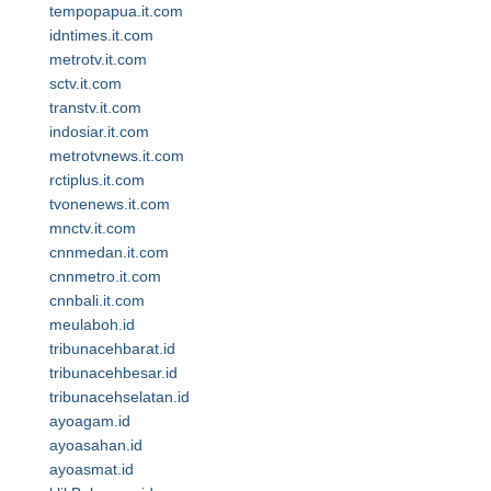
tempopapua.it.com
idntimes.it.com
metrotv.it.com
sctv.it.com
transtv.it.com
indosiar.it.com
metrotvnews.it.com
rctiplus.it.com
tvonenews.it.com
mnctv.it.com
cnnmedan.it.com
cnnmetro.it.com
cnnbali.it.com
meulaboh.id
tribunacehbarat.id
tribunacehbesar.id
tribunacehselatan.id
ayoagam.id
ayoasahan.id
ayoasmat.id