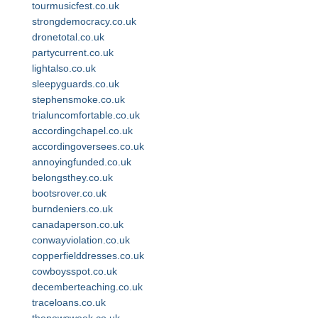
tourmusicfest.co.uk
strongdemocracy.co.uk
dronetotal.co.uk
partycurrent.co.uk
lightalso.co.uk
sleepyguards.co.uk
stephensmoke.co.uk
trialuncomfortable.co.uk
accordingchapel.co.uk
accordingoversees.co.uk
annoyingfunded.co.uk
belongsthey.co.uk
bootsrover.co.uk
burndeniers.co.uk
canadaperson.co.uk
conwayviolation.co.uk
copperfielddresses.co.uk
cowboysspot.co.uk
decemberteaching.co.uk
traceloans.co.uk