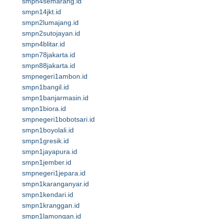
smpn4semarang.id
smpn14jkt.id
smpn2lumajang.id
smpn2sutojayan.id
smpn4blitar.id
smpn78jakarta.id
smpn88jakarta.id
smpnegeri1ambon.id
smpn1bangil.id
smpn1banjarmasin.id
smpn1biora.id
smpnegeri1bobotsari.id
smpn1boyolali.id
smpn1gresik.id
smpn1jayapura.id
smpn1jember.id
smpnegeri1jepara.id
smpn1karanganyar.id
smpn1kendari.id
smpn1kranggan.id
smpn1lamongan.id