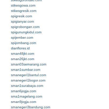
stikesgorontalo.com
stikesgowa.com
stikesgresik.com
spigresik.com
spigianyar.com
spigrobongan.com
spigunungkidul.com
spijember.com
spijombang.com
dianflores.id
sman48jkt.com
sman26jkt.com
sman03semarang.com
sman1sumbar.com
smanegeri1bantul.com
smanegeri1bogor.com
sman1surabaya.com
sman6jogja.com
sma1magelang.com
sman9jogja.com
smanegeri3bandung.com