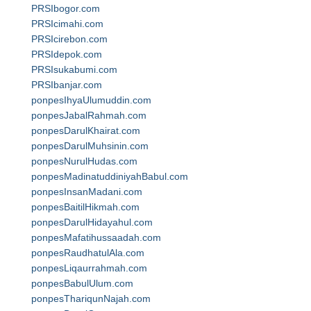
PRSIbogor.com
PRSIcimahi.com
PRSIcirebon.com
PRSIdepok.com
PRSIsukabumi.com
PRSIbanjar.com
ponpesIhyaUlumuddin.com
ponpesJabalRahmah.com
ponpesDarulKhairat.com
ponpesDarulMuhsinin.com
ponpesNurulHudas.com
ponpesMadinatuddiniyahBabul.com
ponpesInsanMadani.com
ponpesBaitilHikmah.com
ponpesDarulHidayahul.com
ponpesMafatihussaadah.com
ponpesRaudhatulAla.com
ponpesLiqaurrahmah.com
ponpesBabulUlum.com
ponpesThariqunNajah.com