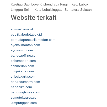
Kwetiau Sapi Love Kitchen,Taba Pingin, Kec. Lubuk
Linggau Sel. II, Kota Lubuklinggau, Sumatera Selatan
Website terkait
sumselnews.id
publikjabodetabek.id
pemudapancasilamedan.com
ayokalimantan.com
ayosumut.com
bangsaoffline.com
cnbcmedan.com
cnnmedan.com
cnnjakarta.com
cnbcjakarta.com
hariansumatra.com
harianikn.com
bandungtimes.com
sumutekspres.com
lampungpos.com