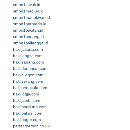
smpn1luwuk.id
smpn1madiun.id
smpn1manokwari.id
smpn1narmada.id
smpn1pacitan.id
smpn1padang.id
smpn1pailangga.id
haklijakarta.com
haklilangsa.com
haklisabang.com
haklidenpasar.com
haklicilegon.com
hakliserang.com
haklibengkulu.com
haklijogja.com
haklijambi.com
haklibandung.com
haklibekasi.com
haklibogor.com
perfectperson.co.uk