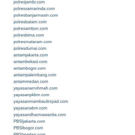
polresjambi.com
polressamarinda.com
polresbanjarmasin.com
polresbatam.com
polresambon.com
polresbima.com
polresmataram.com
polresdumai.com
antamjakarta.com
antambekasi.com
antambogor.com
antampalembang.com
antammedan.com
yayasanarrohmah.com
yayasanpkbm.com
yayasanmambaulirsyad.com
yayasanabm.com
yayasandharmawanita.com
PBSIjakarta.com
PBSIbogor.com
PBSImedan.com