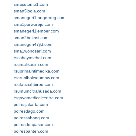
smasutomo1.com
sman5jogja.com
smanegeri1tangerang.com
sma1purworejo.com
smanegeri1jember.com
sman2bekasi.com
smanegeri47jkt.com
sma1wonosari.com
rscahayasehat.com
rsumalikasim.com
rsuprimaintimedika.com
rsarunlhokseumaw.com
rsufauziahbireu.com
rsumumcitrahusada.com
rsgayomedicalcentre.com
polresjakarta.com
polresdago.com
polressabang.com
polresdenpasar.com
polresbanten.com