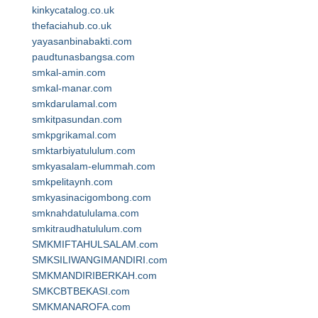
kinkycatalog.co.uk
thefaciahub.co.uk
yayasanbinabakti.com
paudtunasbangsa.com
smkal-amin.com
smkal-manar.com
smkdarulamal.com
smkitpasundan.com
smkpgrikamal.com
smktarbiyatululum.com
smkyasalam-elummah.com
smkpelitaynh.com
smkyasinacigombong.com
smknahdatululama.com
smkitraudhatululum.com
SMKMIFTAHULSALAM.com
SMKSILIWANGIMANDIRI.com
SMKMANDIRIBERKAH.com
SMKCBTBEKASI.com
SMKMANAROFA.com