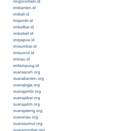
imigorontalo.id
imibanten.id
imibali.id
imijambi.id
imikalbar.id
imikalsel.id
imipapua.id
imisumbar.id
imisumut.id
imiriau.id
imilampung.id
suaraaceh.org
suarabanten.org
suarajogja.org
suarajambi.org
suarajabar.org
suarajatim.org
suarajateng.org
suarariau.org
suarasumut.org
suarasumbar.org