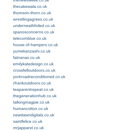
thenewsweek.co.uk
thecakewala.co.uk
thomson-thorn.co.uk
wrestlingagrees.co.uk
underneathfoiled.co.uk
spanosconcerns.co.uk
telecomblue.co.uk
house-of-hampers.co.uk
yumekanzashi.co.uk
fatnanas.co.uk
emilykatedesign.co.uk
crossfelloutdoors.co.uk
yorkroadreconditioned.co.uk
rfrankoutdoors.co.uk
teaparentrepeat.co.uk
thegenerationhub.co.uk
talkingmagpie.co.uk
humancotton.co.uk
newdawndigitals.co.uk
saintfelice.co.uk
mrjapparel.co.uk