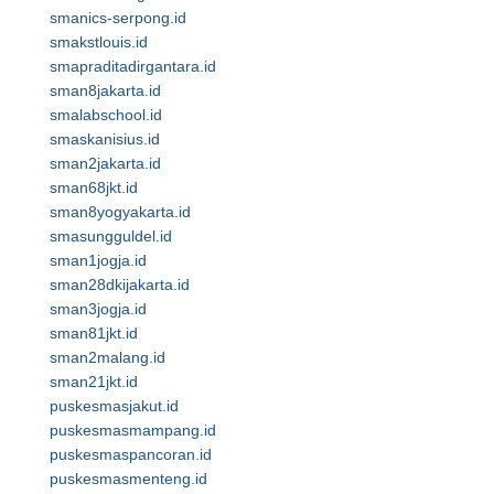
smanics-serpong.id
smakstlouis.id
smapraditadirgantara.id
sman8jakarta.id
smalabschool.id
smaskanisius.id
sman2jakarta.id
sman68jkt.id
sman8yogyakarta.id
smasungguldel.id
sman1jogja.id
sman28dkijakarta.id
sman3jogja.id
sman81jkt.id
sman2malang.id
sman21jkt.id
puskesmasjakut.id
puskesmasmampang.id
puskesmaspancoran.id
puskesmasmenteng.id