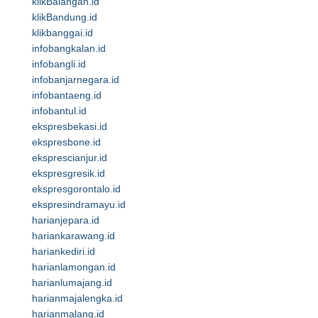
klikBalangan.id
klikBandung.id
klikbanggai.id
infobangkalan.id
infobangli.id
infobanjarnegara.id
infobantaeng.id
infobantul.id
ekspresbekasi.id
ekspresbone.id
eksprescianjur.id
ekspresgresik.id
ekspresgorontalo.id
ekspresindramayu.id
harianjepara.id
hariankarawang.id
hariankediri.id
harianlamongan.id
harianlumajang.id
harianmajalengka.id
harianmalang.id