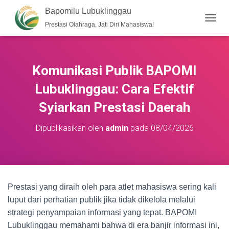
Bapomilu Lubuklinggau
Prestasi Olahraga, Jati Diri Mahasiswa!
T
O
G
G
L
Komunikasi Publik BAPOMI
E
N
Lubuklinggau: Cara Efektif
A
V
Syiarkan Prestasi Daerah
I
G
Dipublikasikan oleh
admin
pada
08/04/2026
A
S
I
Prestasi yang diraih oleh para atlet mahasiswa sering kali
luput dari perhatian publik jika tidak dikelola melalui
strategi penyampaian informasi yang tepat. BAPOMI
Lubuklinggau memahami bahwa di era banjir informasi ini,