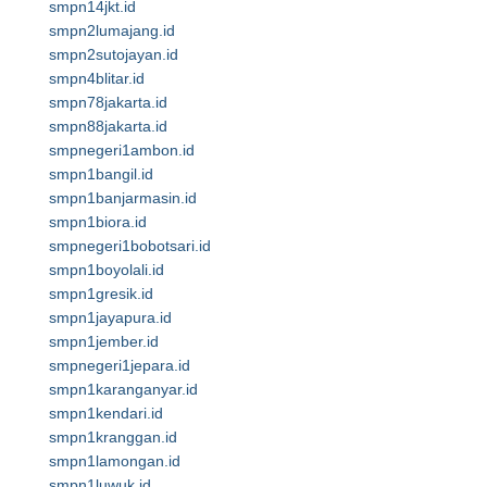
smpn14jkt.id
smpn2lumajang.id
smpn2sutojayan.id
smpn4blitar.id
smpn78jakarta.id
smpn88jakarta.id
smpnegeri1ambon.id
smpn1bangil.id
smpn1banjarmasin.id
smpn1biora.id
smpnegeri1bobotsari.id
smpn1boyolali.id
smpn1gresik.id
smpn1jayapura.id
smpn1jember.id
smpnegeri1jepara.id
smpn1karanganyar.id
smpn1kendari.id
smpn1kranggan.id
smpn1lamongan.id
smpn1luwuk.id