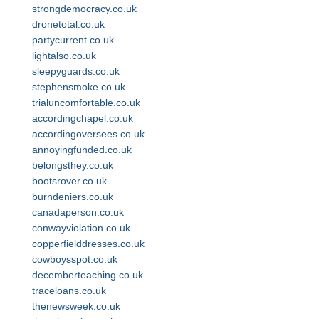
strongdemocracy.co.uk
dronetotal.co.uk
partycurrent.co.uk
lightalso.co.uk
sleepyguards.co.uk
stephensmoke.co.uk
trialuncomfortable.co.uk
accordingchapel.co.uk
accordingoversees.co.uk
annoyingfunded.co.uk
belongsthey.co.uk
bootsrover.co.uk
burndeniers.co.uk
canadaperson.co.uk
conwayviolation.co.uk
copperfielddresses.co.uk
cowboysspot.co.uk
decemberteaching.co.uk
traceloans.co.uk
thenewsweek.co.uk