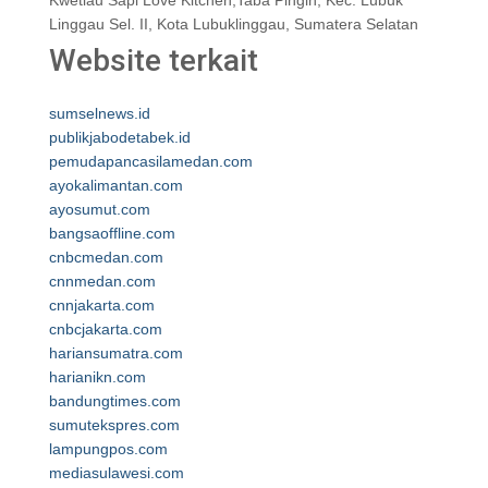
Kwetiau Sapi Love Kitchen,Taba Pingin, Kec. Lubuk
Linggau Sel. II, Kota Lubuklinggau, Sumatera Selatan
Website terkait
sumselnews.id
publikjabodetabek.id
pemudapancasilamedan.com
ayokalimantan.com
ayosumut.com
bangsaoffline.com
cnbcmedan.com
cnnmedan.com
cnnjakarta.com
cnbcjakarta.com
hariansumatra.com
harianikn.com
bandungtimes.com
sumutekspres.com
lampungpos.com
mediasulawesi.com