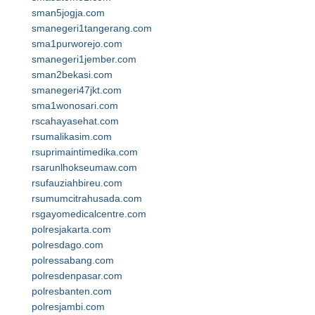
sman5jogja.com
smanegeri1tangerang.com
sma1purworejo.com
smanegeri1jember.com
sman2bekasi.com
smanegeri47jkt.com
sma1wonosari.com
rscahayasehat.com
rsumalikasim.com
rsuprimaintimedika.com
rsarunlhokseumaw.com
rsufauziahbireu.com
rsumumcitrahusada.com
rsgayomedicalcentre.com
polresjakarta.com
polresdago.com
polressabang.com
polresdenpasar.com
polresbanten.com
polresjambi.com