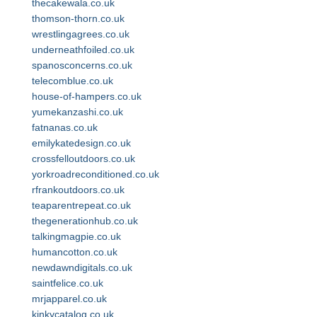
thecakewala.co.uk
thomson-thorn.co.uk
wrestlingagrees.co.uk
underneathfoiled.co.uk
spanosconcerns.co.uk
telecomblue.co.uk
house-of-hampers.co.uk
yumekanzashi.co.uk
fatnanas.co.uk
emilykatedesign.co.uk
crossfelloutdoors.co.uk
yorkroadreconditioned.co.uk
rfrankoutdoors.co.uk
teaparentrepeat.co.uk
thegenerationhub.co.uk
talkingmagpie.co.uk
humancotton.co.uk
newdawndigitals.co.uk
saintfelice.co.uk
mrjapparel.co.uk
kinkycatalog.co.uk