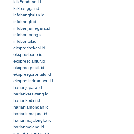
klikBandung.id
klikbanggai.id
infobangkalan.id
infobangli.id
infobanjarnegara.id
infobantaeng.id
infobantul.id
ekspresbekasi.id
ekspresbone.id
eksprescianjur.id
ekspresgresik.id
ekspresgorontalo.id
ekspresindramayu.id
harianjepara.id
hariankarawang.id
hariankediri.id
harianlamongan.id
harianlumajang.id
harianmajalengka.id
harianmalang.id
smanics-serpong.id