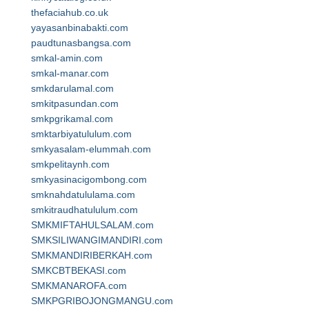
thefaciahub.co.uk
yayasanbinabakti.com
paudtunasbangsa.com
smkal-amin.com
smkal-manar.com
smkdarulamal.com
smkitpasundan.com
smkpgrikamal.com
smktarbiyatululum.com
smkyasalam-elummah.com
smkpelitaynh.com
smkyasinacigombong.com
smknahdatululama.com
smkitraudhatululum.com
SMKMIFTAHULSALAM.com
SMKSILIWANGIMANDIRI.com
SMKMANDIRIBERKAH.com
SMKCBTBEKASI.com
SMKMANAROFA.com
SMKPGRIBOJONGMANGU.com