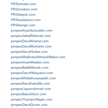
PRSIcimahi.com
PRSIcirebon.com
PRSIdepok.com
PRSIsukabumi.com
PRSIbanjar.com
ponpesIhyaUlumuddin.com
ponpesJabalRahmah.com
ponpesDarulKhairat.com
ponpesDarulMuhsinin.com
ponpesNurulHudas.com
ponpesMadinatuddiniyahBabul.com
ponpesInsanMadani.com
ponpesBaitilHikmah.com
ponpesDarulHidayahul.com
ponpesMafatihussaadah.com
ponpesRaudhatulAla.com
ponpesLiqaurrahmah.com
ponpesBabulUlum.com
ponpesThariqunNajah.com
ponpesDarulQuran.com