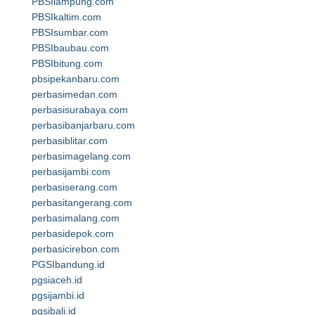
PBSIlampung.com
PBSIkaltim.com
PBSIsumbar.com
PBSIbaubau.com
PBSIbitung.com
pbsipekanbaru.com
perbasimedan.com
perbasisurabaya.com
perbasibanjarbaru.com
perbasiblitar.com
perbasimagelang.com
perbasijambi.com
perbasiserang.com
perbasitangerang.com
perbasimalang.com
perbasidepok.com
perbasicirebon.com
PGSIbandung.id
pgsiaceh.id
pgsijambi.id
pgsibali.id