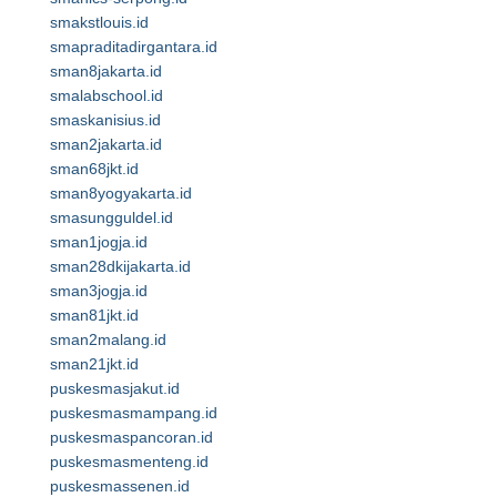
smakstlouis.id
smapraditadirgantara.id
sman8jakarta.id
smalabschool.id
smaskanisius.id
sman2jakarta.id
sman68jkt.id
sman8yogyakarta.id
smasungguldel.id
sman1jogja.id
sman28dkijakarta.id
sman3jogja.id
sman81jkt.id
sman2malang.id
sman21jkt.id
puskesmasjakut.id
puskesmasmampang.id
puskesmaspancoran.id
puskesmasmenteng.id
puskesmassenen.id