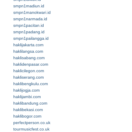
smpn1madiun.id
smpn1manokwari.id
smpn1narmada.id
smpn1pacitan.id
smpn1padang.id
smpn1pailangga.id
haklijakarta.com
haklilangsa.com
haklisabang.com
haklidenpasar.com
haklicilegon.com
hakliserang.com
haklibengkulu.com
haklijogja.com
haklijambi.com
haklibandung.com
haklibekasi.com
haklibogor.com
perfectperson.co.uk
tourmusicfest.co.uk