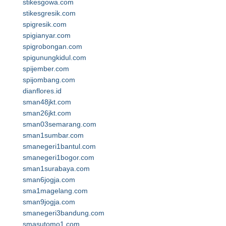
stikesgowa.com
stikesgresik.com
spigresik.com
spigianyar.com
spigrobongan.com
spigunungkidul.com
spijember.com
spijombang.com
dianflores.id
sman48jkt.com
sman26jkt.com
sman03semarang.com
sman1sumbar.com
smanegeri1bantul.com
smanegeri1bogor.com
sman1surabaya.com
sman6jogja.com
sma1magelang.com
sman9jogja.com
smanegeri3bandung.com
smasutomo1.com