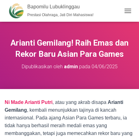
Bapomilu Lubuklinggau
Prestasi Olahraga, Jati Diri Mahasiswa!
T
O
G
G
L
Arianti Gemilang! Raih Emas dan
E
N
Rekor Baru Asian Para Games
A
V
Dipublikasikan oleh
admin
pada
04/06/2025
I
G
A
S
I
Ni Made Arianti Putri
, atau yang akrab disapa
Arianti
Gemilang
, kembali menunjukkan tajinya di kancah
internasional. Pada ajang Asian Para Games terbaru, ia
tidak hanya berhasil meraih medali emas yang
membanggakan, tetapi juga memecahkan rekor baru yang