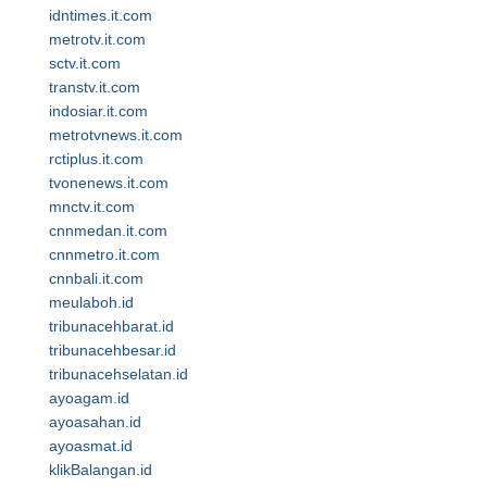
idntimes.it.com
metrotv.it.com
sctv.it.com
transtv.it.com
indosiar.it.com
metrotvnews.it.com
rctiplus.it.com
tvonenews.it.com
mnctv.it.com
cnnmedan.it.com
cnnmetro.it.com
cnnbali.it.com
meulaboh.id
tribunacehbarat.id
tribunacehbesar.id
tribunacehselatan.id
ayoagam.id
ayoasahan.id
ayoasmat.id
klikBalangan.id