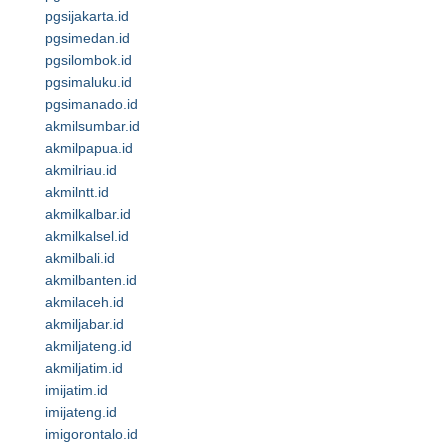
pgsijakarta.id
pgsimedan.id
pgsilombok.id
pgsimaluku.id
pgsimanado.id
akmilsumbar.id
akmilpapua.id
akmilriau.id
akmilntt.id
akmilkalbar.id
akmilkalsel.id
akmilbali.id
akmilbanten.id
akmilaceh.id
akmiljabar.id
akmiljateng.id
akmiljatim.id
imijatim.id
imijateng.id
imigorontalo.id