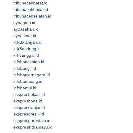
tribunacehbarat.id
tribunacehbesar.id
tribunacehselatan.id
ayoagam.id
ayoasahan.id
ayoasmat.id
klikBalangan.id
klikBandung.id
klikbanggai.id
infobangkalan.id
infobangli.id
infobanjarnegara.id
infobantaeng.id
infobantul.id
ekspresbekasi.id
ekspresbone.id
eksprescianjur.id
ekspresgresik.id
ekspresgorontalo.id
ekspresindramayu.id