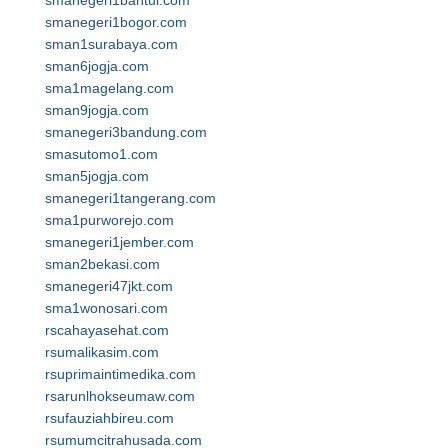
smanegeri1bantul.com
smanegeri1bogor.com
sman1surabaya.com
sman6jogja.com
sma1magelang.com
sman9jogja.com
smanegeri3bandung.com
smasutomo1.com
sman5jogja.com
smanegeri1tangerang.com
sma1purworejo.com
smanegeri1jember.com
sman2bekasi.com
smanegeri47jkt.com
sma1wonosari.com
rscahayasehat.com
rsumalikasim.com
rsuprimaintimedika.com
rsarunlhokseumaw.com
rsufauziahbireu.com
rsumumcitrahusada.com