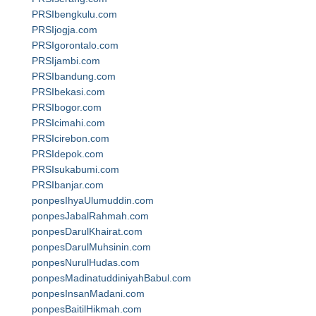
PRSIbengkulu.com
PRSIjogja.com
PRSIgorontalo.com
PRSIjambi.com
PRSIbandung.com
PRSIbekasi.com
PRSIbogor.com
PRSIcimahi.com
PRSIcirebon.com
PRSIdepok.com
PRSIsukabumi.com
PRSIbanjar.com
ponpesIhyaUlumuddin.com
ponpesJabalRahmah.com
ponpesDarulKhairat.com
ponpesDarulMuhsinin.com
ponpesNurulHudas.com
ponpesMadinatuddiniyahBabul.com
ponpesInsanMadani.com
ponpesBaitilHikmah.com