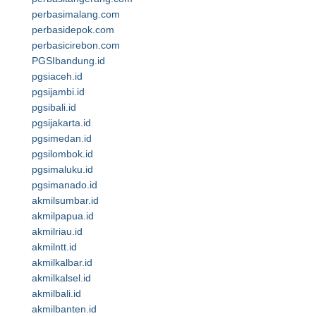
perbasimalang.com
perbasidepok.com
perbasicirebon.com
PGSIbandung.id
pgsiaceh.id
pgsijambi.id
pgsibali.id
pgsijakarta.id
pgsimedan.id
pgsilombok.id
pgsimaluku.id
pgsimanado.id
akmilsumbar.id
akmilpapua.id
akmilriau.id
akmilntt.id
akmilkalbar.id
akmilkalsel.id
akmilbali.id
akmilbanten.id