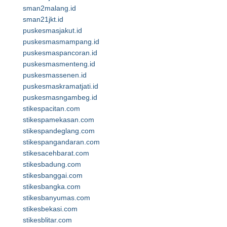
sman2malang.id
sman21jkt.id
puskesmasjakut.id
puskesmasmampang.id
puskesmaspancoran.id
puskesmasmenteng.id
puskesmassenen.id
puskesmaskramatjati.id
puskesmasngambeg.id
stikespacitan.com
stikespamekasan.com
stikespandeglang.com
stikespangandaran.com
stikesacehbarat.com
stikesbadung.com
stikesbanggai.com
stikesbangka.com
stikesbanyumas.com
stikesbekasi.com
stikesblitar.com