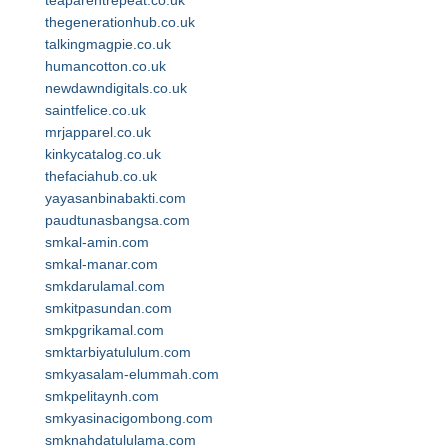
teaparentrepeat.co.uk
thegenerationhub.co.uk
talkingmagpie.co.uk
humancotton.co.uk
newdawndigitals.co.uk
saintfelice.co.uk
mrjapparel.co.uk
kinkycatalog.co.uk
thefaciahub.co.uk
yayasanbinabakti.com
paudtunasbangsa.com
smkal-amin.com
smkal-manar.com
smkdarulamal.com
smkitpasundan.com
smkpgrikamal.com
smktarbiyatululum.com
smkyasalam-elummah.com
smkpelitaynh.com
smkyasinacigombong.com
smknahdatululama.com