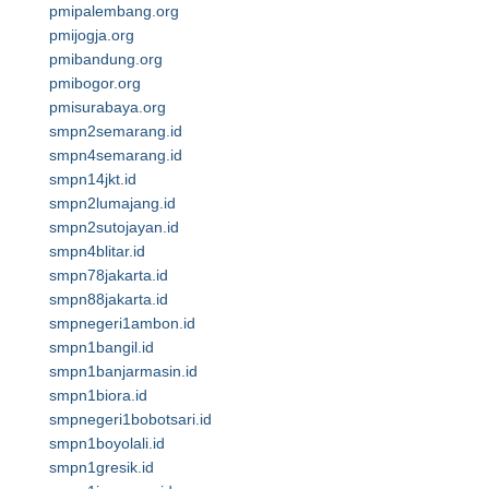
pmipalembang.org
pmijogja.org
pmibandung.org
pmibogor.org
pmisurabaya.org
smpn2semarang.id
smpn4semarang.id
smpn14jkt.id
smpn2lumajang.id
smpn2sutojayan.id
smpn4blitar.id
smpn78jakarta.id
smpn88jakarta.id
smpnegeri1ambon.id
smpn1bangil.id
smpn1banjarmasin.id
smpn1biora.id
smpnegeri1bobotsari.id
smpn1boyolali.id
smpn1gresik.id