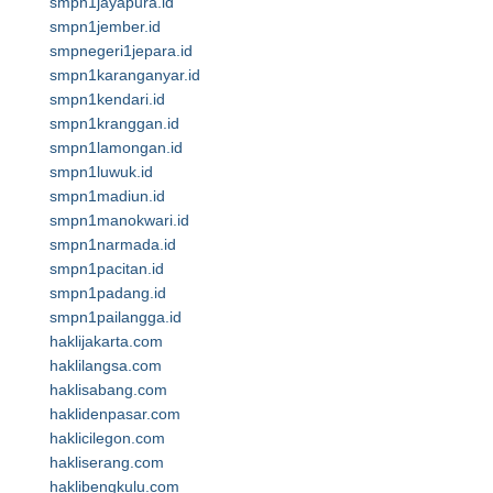
smpn1jayapura.id
smpn1jember.id
smpnegeri1jepara.id
smpn1karanganyar.id
smpn1kendari.id
smpn1kranggan.id
smpn1lamongan.id
smpn1luwuk.id
smpn1madiun.id
smpn1manokwari.id
smpn1narmada.id
smpn1pacitan.id
smpn1padang.id
smpn1pailangga.id
haklijakarta.com
haklilangsa.com
haklisabang.com
haklidenpasar.com
haklicilegon.com
hakliserang.com
haklibengkulu.com