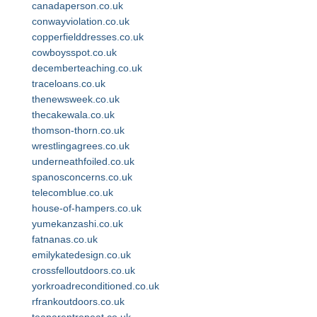
canadaperson.co.uk
conwayviolation.co.uk
copperfielddresses.co.uk
cowboysspot.co.uk
decemberteaching.co.uk
traceloans.co.uk
thenewsweek.co.uk
thecakewala.co.uk
thomson-thorn.co.uk
wrestlingagrees.co.uk
underneathfoiled.co.uk
spanosconcerns.co.uk
telecomblue.co.uk
house-of-hampers.co.uk
yumekanzashi.co.uk
fatnanas.co.uk
emilykatedesign.co.uk
crossfelloutdoors.co.uk
yorkroadreconditioned.co.uk
rfrankoutdoors.co.uk