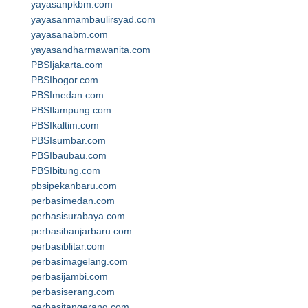
yayasanpkbm.com
yayasanmambaulirsyad.com
yayasanabm.com
yayasandharmawanita.com
PBSIjakarta.com
PBSIbogor.com
PBSImedan.com
PBSIlampung.com
PBSIkaltim.com
PBSIsumbar.com
PBSIbaubau.com
PBSIbitung.com
pbsipekanbaru.com
perbasimedan.com
perbasisurabaya.com
perbasibanjarbaru.com
perbasiblitar.com
perbasimagelang.com
perbasijambi.com
perbasiserang.com
perbasitangerang.com