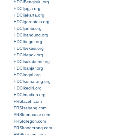
HDCIBengkulu.org
HDCIjogja.org
HDCIjakarta.org
HDCIgorontalo.org
HDCIjambi.org
HDCIbandung.org
HDCIbogor.org
HDCIbekasi.org
HDCIdepok.org
HDCIsukabumi.org
HDCIbanjar.org
HDCItegal.org
HDCIsemarang.org
HDCIkediri.org
HDCImadiun.org
PRSIaceh.com
PRSIsabang.com
PRSIdenpasar.com
PRSIcilegon.com
PRSItangerang.com
PRSIserang.com