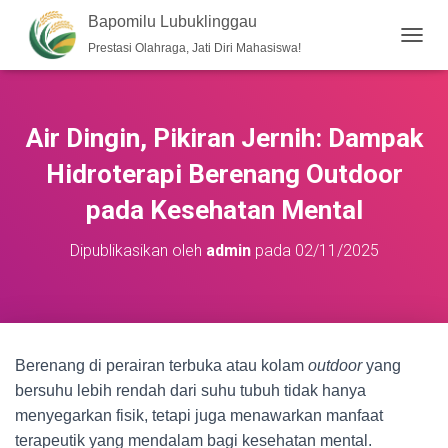
Bapomilu Lubuklinggau
Prestasi Olahraga, Jati Diri Mahasiswa!
T
O
G
G
L
Air Dingin, Pikiran Jernih: Dampak
E
N
Hidroterapi Berenang Outdoor
A
V
pada Kesehatan Mental
I
G
Dipublikasikan oleh
admin
pada
02/11/2025
A
S
I
Berenang di perairan terbuka atau kolam
outdoor
yang
bersuhu lebih rendah dari suhu tubuh tidak hanya
menyegarkan fisik, tetapi juga menawarkan manfaat
terapeutik yang mendalam bagi kesehatan mental.