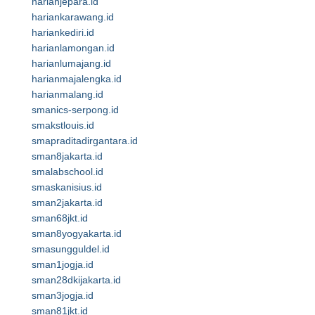
harianjepara.id
hariankarawang.id
hariankediri.id
harianlamongan.id
harianlumajang.id
harianmajalengka.id
harianmalang.id
smanics-serpong.id
smakstlouis.id
smapraditadirgantara.id
sman8jakarta.id
smalabschool.id
smaskanisius.id
sman2jakarta.id
sman68jkt.id
sman8yogyakarta.id
smasungguldel.id
sman1jogja.id
sman28dkijakarta.id
sman3jogja.id
sman81jkt.id