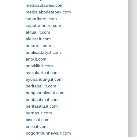
mediasulawesi.com
mediajabodetabek.com
kabarflores.com
seputarmetro.com
aktual.it.com
akurat.it.com
antara.it.com
analisadaily.it.com
antv.it.com
antvklik.it.com
ayojakarta.it.com
ayobandung.it.com
beritabali.it.com
bangsaonline.it.com
beritajatim.it.com
beritasatu.it.com
bernas.it.com
bisnis.it.com
brilio.it.com
bogortribunnews.it.com