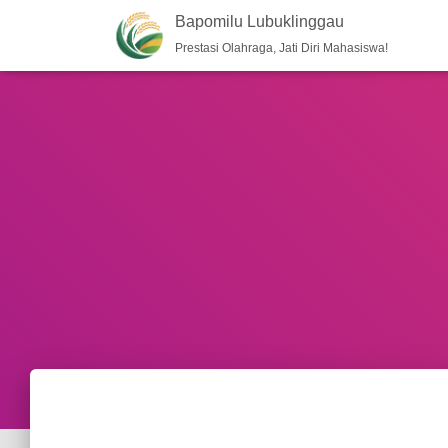
Bapomilu Lubuklinggau
Prestasi Olahraga, Jati Diri Mahasiswa!