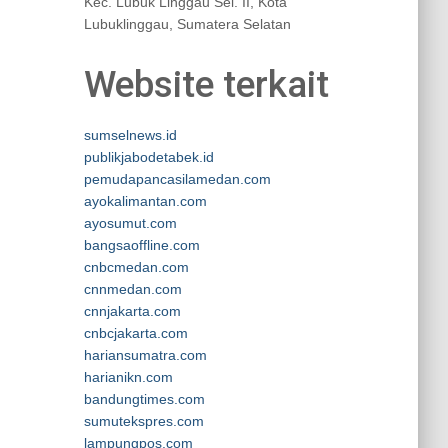
Kec. Lubuk Linggau Sel. II, Kota
Lubuklinggau, Sumatera Selatan
Website terkait
sumselnews.id
publikjabodetabek.id
pemudapancasilamedan.com
ayokalimantan.com
ayosumut.com
bangsaoffline.com
cnbcmedan.com
cnnmedan.com
cnnjakarta.com
cnbcjakarta.com
hariansumatra.com
harianikn.com
bandungtimes.com
sumutekspres.com
lampungpos.com