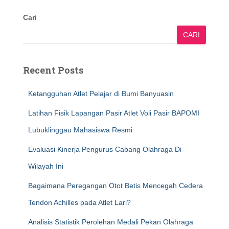
Cari
CARI
Recent Posts
Ketangguhan Atlet Pelajar di Bumi Banyuasin
Latihan Fisik Lapangan Pasir Atlet Voli Pasir BAPOMI
Lubuklinggau Mahasiswa Resmi
Evaluasi Kinerja Pengurus Cabang Olahraga Di
Wilayah Ini
Bagaimana Peregangan Otot Betis Mencegah Cedera
Tendon Achilles pada Atlet Lari?
Analisis Statistik Perolehan Medali Pekan Olahraga