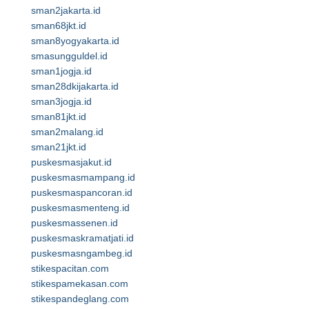
sman2jakarta.id
sman68jkt.id
sman8yogyakarta.id
smasungguldel.id
sman1jogja.id
sman28dkijakarta.id
sman3jogja.id
sman81jkt.id
sman2malang.id
sman21jkt.id
puskesmasjakut.id
puskesmasmampang.id
puskesmaspancoran.id
puskesmasmenteng.id
puskesmassenen.id
puskesmaskramatjati.id
puskesmasngambeg.id
stikespacitan.com
stikespamekasan.com
stikespandeglang.com