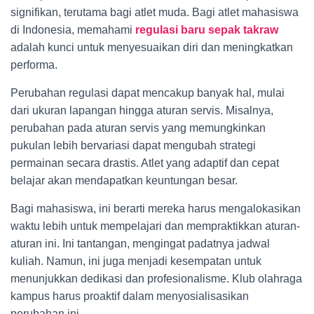
signifikan, terutama bagi atlet muda. Bagi atlet mahasiswa
di Indonesia, memahami
regulasi baru sepak takraw
adalah kunci untuk menyesuaikan diri dan meningkatkan
performa.
Perubahan regulasi dapat mencakup banyak hal, mulai
dari ukuran lapangan hingga aturan servis. Misalnya,
perubahan pada aturan servis yang memungkinkan
pukulan lebih bervariasi dapat mengubah strategi
permainan secara drastis. Atlet yang adaptif dan cepat
belajar akan mendapatkan keuntungan besar.
Bagi mahasiswa, ini berarti mereka harus mengalokasikan
waktu lebih untuk mempelajari dan mempraktikkan aturan-
aturan ini. Ini tantangan, mengingat padatnya jadwal
kuliah. Namun, ini juga menjadi kesempatan untuk
menunjukkan dedikasi dan profesionalisme. Klub olahraga
kampus harus proaktif dalam menyosialisasikan
perubahan ini.