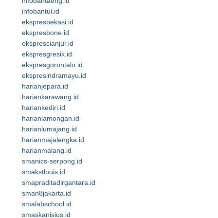
infobantaeng.id
infobantul.id
ekspresbekasi.id
ekspresbone.id
eksprescianjur.id
ekspresgresik.id
ekspresgorontalo.id
ekspresindramayu.id
harianjepara.id
hariankarawang.id
hariankediri.id
harianlamongan.id
harianlumajang.id
harianmajalengka.id
harianmalang.id
smanics-serpong.id
smakstlouis.id
smapraditadirgantara.id
sman8jakarta.id
smalabschool.id
smaskanisius.id