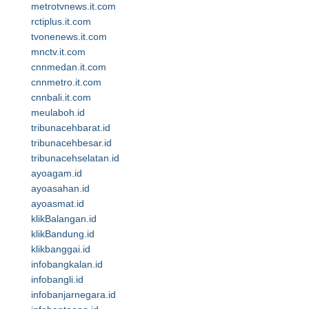
metrotvnews.it.com
rctiplus.it.com
tvonenews.it.com
mnctv.it.com
cnnmedan.it.com
cnnmetro.it.com
cnnbali.it.com
meulaboh.id
tribunacehbarat.id
tribunacehbesar.id
tribunacehselatan.id
ayoagam.id
ayoasahan.id
ayoasmat.id
klikBalangan.id
klikBandung.id
klikbanggai.id
infobangkalan.id
infobangli.id
infobanjarnegara.id