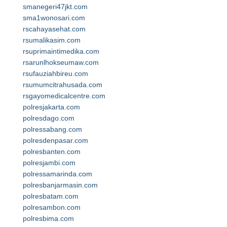
smanegeri47jkt.com
sma1wonosari.com
rscahayasehat.com
rsumalikasim.com
rsuprimaintimedika.com
rsarunlhokseumaw.com
rsufauziahbireu.com
rsumumcitrahusada.com
rsgayomedicalcentre.com
polresjakarta.com
polresdago.com
polressabang.com
polresdenpasar.com
polresbanten.com
polresjambi.com
polressamarinda.com
polresbanjarmasin.com
polresbatam.com
polresambon.com
polresbima.com