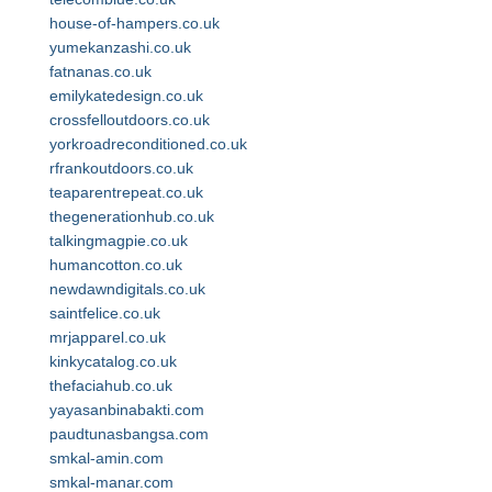
house-of-hampers.co.uk
yumekanzashi.co.uk
fatnanas.co.uk
emilykatedesign.co.uk
crossfelloutdoors.co.uk
yorkroadreconditioned.co.uk
rfrankoutdoors.co.uk
teaparentrepeat.co.uk
thegenerationhub.co.uk
talkingmagpie.co.uk
humancotton.co.uk
newdawndigitals.co.uk
saintfelice.co.uk
mrjapparel.co.uk
kinkycatalog.co.uk
thefaciahub.co.uk
yayasanbinabakti.com
paudtunasbangsa.com
smkal-amin.com
smkal-manar.com