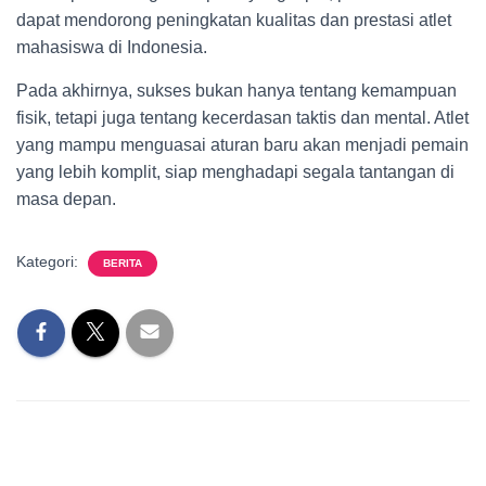
dapat mendorong peningkatan kualitas dan prestasi atlet
mahasiswa di Indonesia.
Pada akhirnya, sukses bukan hanya tentang kemampuan
fisik, tetapi juga tentang kecerdasan taktis dan mental. Atlet
yang mampu menguasai aturan baru akan menjadi pemain
yang lebih komplit, siap menghadapi segala tantangan di
masa depan.
Kategori:
BERITA