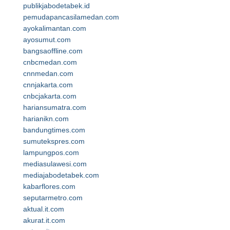
publikjabodetabek.id
pemudapancasilamedan.com
ayokalimantan.com
ayosumut.com
bangsaoffline.com
cnbcmedan.com
cnnmedan.com
cnnjakarta.com
cnbcjakarta.com
hariansumatra.com
harianikn.com
bandungtimes.com
sumutekspres.com
lampungpos.com
mediasulawesi.com
mediajabodetabek.com
kabarflores.com
seputarmetro.com
aktual.it.com
akurat.it.com