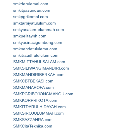
smkdarulamal.com
smkitpasundan.com
smkpgrikamal.com
smktarbiyatululum.com
smkyasalam-elummah.com
smkpelitaynh.com
smkyasinacigombong.com
smknahdatululama.com
smkitraudhatululum.com
SMKMIFTAHULSALAM.com
SMKSILIWANGIMANDIRI.com
SMKMANDIRIBERKAH.com
SMKCBTBEKASI.com
SMKMANAROFA.com
SMKPGRIBOJONGMANGU.com
SMKKORPRIKOTA.com
SMKITDARULHIDAYAH.com
SMKSIROJULUMMAH.com
SMKSAZZAHRA.com
SMKCitaTeknika.com