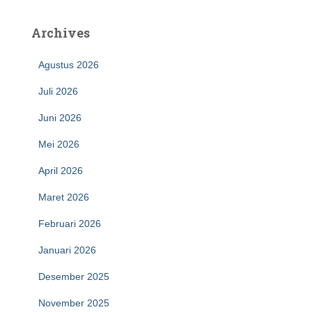
Archives
Agustus 2026
Juli 2026
Juni 2026
Mei 2026
April 2026
Maret 2026
Februari 2026
Januari 2026
Desember 2025
November 2025