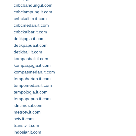
cnbcbandung.it.com
cnbclampung.it.com
cnbckaltim.it.com
cnbcmedan.it.com
cnbckalbar.it.com
detikjogja.it.com
detikpapua.it.com
detikbali.it.com
kompasbali.it.com
kompasjogja.it.com
kompasmedan.it.com
tempoharian.it.com
tempomedan.it.com
tempojogja.it.com
tempopapua.it.com
idntimes.it.com
metrotv.it.com
sctv.it.com
transtv.it.com
indosiar.it.com