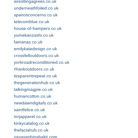
wrestlingagrees.co.uk
underneathfoiled.co.uk
spanosconcerns.co.uk
telecomblue.co.uk
house-of-hampers.co.uk
yumekanzashi.co.uk
fatnanas.co.uk
emilykatedesign.co.uk
crossfelloutdoors.co.uk
yorkroadreconditioned.co.uk
rfrankoutdoors.co.uk
teaparentrepeat.co.uk
thegenerationhub.co.uk
talkingmagpie.co.uk
humancotton.co.uk
newdawndigitals.co.uk
saintfelice.co.uk
mrjapparel.co.uk
kinkycatalog.co.uk
thefaciahub.co.uk
yayasanbinabakti.com