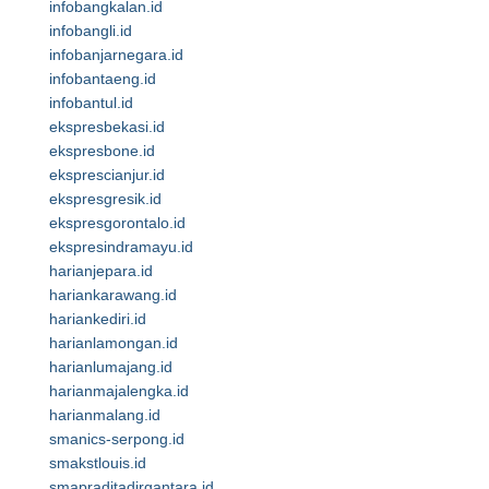
infobangkalan.id
infobangli.id
infobanjarnegara.id
infobantaeng.id
infobantul.id
ekspresbekasi.id
ekspresbone.id
eksprescianjur.id
ekspresgresik.id
ekspresgorontalo.id
ekspresindramayu.id
harianjepara.id
hariankarawang.id
hariankediri.id
harianlamongan.id
harianlumajang.id
harianmajalengka.id
harianmalang.id
smanics-serpong.id
smakstlouis.id
smapraditadirgantara.id