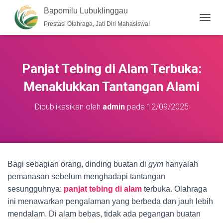
Bapomilu Lubuklinggau
Prestasi Olahraga, Jati Diri Mahasiswa!
T
O
G
G
L
Panjat Tebing di Alam Terbuka:
E
N
Menaklukkan Tantangan Alami
A
V
Dipublikasikan oleh
admin
pada
12/09/2025
I
G
A
S
I
Bagi sebagian orang, dinding buatan di
gym
hanyalah
pemanasan sebelum menghadapi tantangan
sesungguhnya:
panjat tebing di alam
terbuka. Olahraga
ini menawarkan pengalaman yang berbeda dan jauh lebih
mendalam. Di alam bebas, tidak ada pegangan buatan