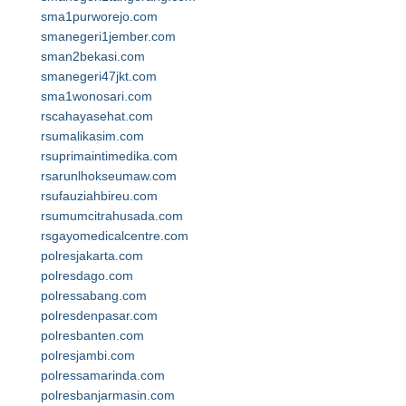
sma1purworejo.com
smanegeri1jember.com
sman2bekasi.com
smanegeri47jkt.com
sma1wonosari.com
rscahayasehat.com
rsumalikasim.com
rsuprimaintimedika.com
rsarunlhokseumaw.com
rsufauziahbireu.com
rsumumcitrahusada.com
rsgayomedicalcentre.com
polresjakarta.com
polresdago.com
polressabang.com
polresdenpasar.com
polresbanten.com
polresjambi.com
polressamarinda.com
polresbanjarmasin.com