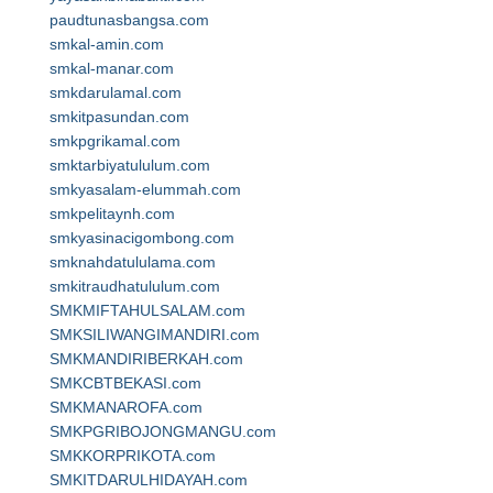
paudtunasbangsa.com
smkal-amin.com
smkal-manar.com
smkdarulamal.com
smkitpasundan.com
smkpgrikamal.com
smktarbiyatululum.com
smkyasalam-elummah.com
smkpelitaynh.com
smkyasinacigombong.com
smknahdatululama.com
smkitraudhatululum.com
SMKMIFTAHULSALAM.com
SMKSILIWANGIMANDIRI.com
SMKMANDIRIBERKAH.com
SMKCBTBEKASI.com
SMKMANAROFA.com
SMKPGRIBOJONGMANGU.com
SMKKORPRIKOTA.com
SMKITDARULHIDAYAH.com