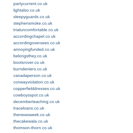
partycurrent.co.uk
lightalso.co.uk
sleepyguards.co.uk
stephensmoke.co.uk
trialuncomfortable.co.uk
accordingchapel.co.uk
accordingoversees.co.uk
annoyingfunded.co.uk
belongsthey.co.uk
bootsrover.co.uk
burndeniers.co.uk
canadaperson.co.uk
conwayviolation.co.uk
copperfielddresses.co.uk
cowboysspot.co.uk
decemberteaching.co.uk
traceloans.co.uk
thenewsweek.co.uk
thecakewala.co.uk
thomson-thorn.co.uk