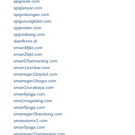
spigresik.com
spigianyar.com
spigrobongan.com
spigunungkidul.com
spijember.com
spijombang.com
dianflores.id
sman48jkt.com
sman26jkt.com
sman03semarang.com
sman1sumbar.com
smanegeri1bantul.com
smanegeri1bogor.com
sman1surabaya.com
sman6jogja.com
sma1magelang.com
sman9jogja.com
smanegeri3bandung.com
smasutomo1.com
sman5jogja.com
smanegeri1tangerang.com