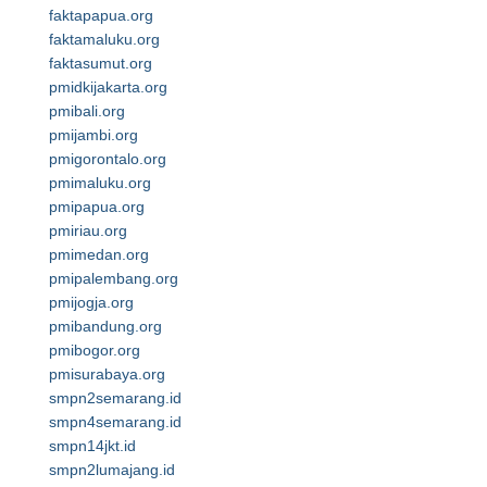
faktapapua.org
faktamaluku.org
faktasumut.org
pmidkijakarta.org
pmibali.org
pmijambi.org
pmigorontalo.org
pmimaluku.org
pmipapua.org
pmiriau.org
pmimedan.org
pmipalembang.org
pmijogja.org
pmibandung.org
pmibogor.org
pmisurabaya.org
smpn2semarang.id
smpn4semarang.id
smpn14jkt.id
smpn2lumajang.id