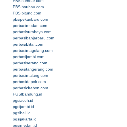
PBSIsumbar.com
PBSIbaubau.com
PBSIbitung.com
pbsipekanbaru.com
perbasimedan.com
perbasisurabaya.com
perbasibanjarbaru.com
perbasiblitar.com
perbasimagelang.com
perbasijambi.com
perbasiserang.com
perbasitangerang.com
perbasimalang.com
perbasidepok.com
perbasicirebon.com
PGSIbandung.id
pgsiaceh.id
pgsijambi.id
pgsibali.id
pgsijakarta.id
pgsimedan.id