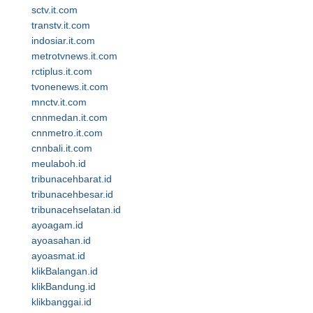
sctv.it.com
transtv.it.com
indosiar.it.com
metrotvnews.it.com
rctiplus.it.com
tvonenews.it.com
mnctv.it.com
cnnmedan.it.com
cnnmetro.it.com
cnnbali.it.com
meulaboh.id
tribunacehbarat.id
tribunacehbesar.id
tribunacehselatan.id
ayoagam.id
ayoasahan.id
ayoasmat.id
klikBalangan.id
klikBandung.id
klikbanggai.id