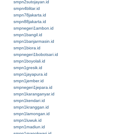
smpn2sutojayan.id
smpn4blitar.id
smpn78jakarta.id
smpn88jakarta.id
smpnegeri1ambon.id
smpn1bangil.id
smpn1banjarmasin.id
smpn1biora.id
smpnegeri1bobotsari.id
smpn1boyolali.id
smpn1gresik.id
smpn1jayapura.id
smpn1jember.id
smpnegeri1jepara.id
smpn1karanganyar.id
smpn1kendari.id
smpn1kranggan.id
smpn1lamongan.id
smpn1luwuk.id
smpn1madiun.id
smpn1manokwari.id