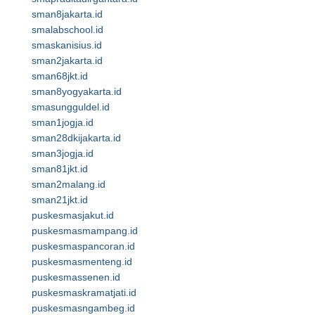
sman8jakarta.id
smalabschool.id
smaskanisius.id
sman2jakarta.id
sman68jkt.id
sman8yogyakarta.id
smasungguldel.id
sman1jogja.id
sman28dkijakarta.id
sman3jogja.id
sman81jkt.id
sman2malang.id
sman21jkt.id
puskesmasjakut.id
puskesmasmampang.id
puskesmaspancoran.id
puskesmasmenteng.id
puskesmassenen.id
puskesmaskramatjati.id
puskesmasngambeg.id