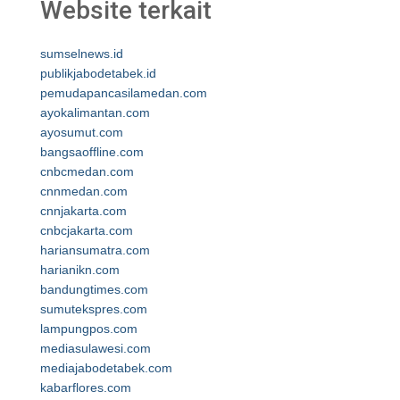
Website terkait
sumselnews.id
publikjabodetabek.id
pemudapancasilamedan.com
ayokalimantan.com
ayosumut.com
bangsaoffline.com
cnbcmedan.com
cnnmedan.com
cnnjakarta.com
cnbcjakarta.com
hariansumatra.com
harianikn.com
bandungtimes.com
sumutekspres.com
lampungpos.com
mediasulawesi.com
mediajabodetabek.com
kabarflores.com