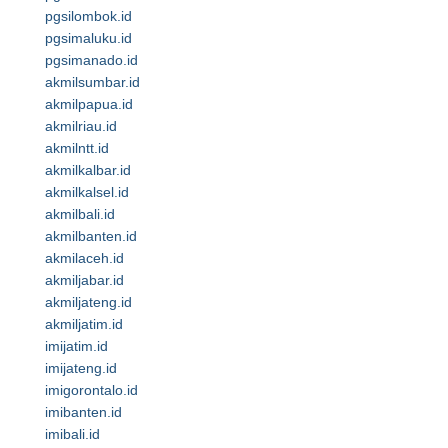
pgsilombok.id
pgsimaluku.id
pgsimanado.id
akmilsumbar.id
akmilpapua.id
akmilriau.id
akmilntt.id
akmilkalbar.id
akmilkalsel.id
akmilbali.id
akmilbanten.id
akmilaceh.id
akmiljabar.id
akmiljateng.id
akmiljatim.id
imijatim.id
imijateng.id
imigorontalo.id
imibanten.id
imibali.id