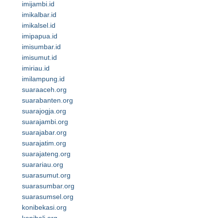
imijambi.id
imikalbar.id
imikalsel.id
imipapua.id
imisumbar.id
imisumut.id
imiriau.id
imilampung.id
suaraaceh.org
suarabanten.org
suarajogja.org
suarajambi.org
suarajabar.org
suarajatim.org
suarajateng.org
suarariau.org
suarasumut.org
suarasumbar.org
suarasumsel.org
konibekasi.org