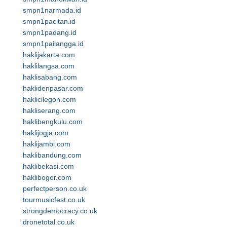
smpn1narmada.id
smpn1pacitan.id
smpn1padang.id
smpn1pailangga.id
haklijakarta.com
haklilangsa.com
haklisabang.com
haklidenpasar.com
haklicilegon.com
hakliserang.com
haklibengkulu.com
haklijogja.com
haklijambi.com
haklibandung.com
haklibekasi.com
haklibogor.com
perfectperson.co.uk
tourmusicfest.co.uk
strongdemocracy.co.uk
dronetotal.co.uk