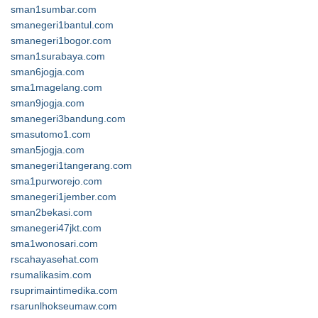
sman1sumbar.com
smanegeri1bantul.com
smanegeri1bogor.com
sman1surabaya.com
sman6jogja.com
sma1magelang.com
sman9jogja.com
smanegeri3bandung.com
smasutomo1.com
sman5jogja.com
smanegeri1tangerang.com
sma1purworejo.com
smanegeri1jember.com
sman2bekasi.com
smanegeri47jkt.com
sma1wonosari.com
rscahayasehat.com
rsumalikasim.com
rsuprimaintimedika.com
rsarunlhokseumaw.com