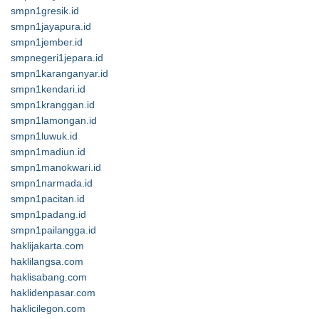
smpn1gresik.id
smpn1jayapura.id
smpn1jember.id
smpnegeri1jepara.id
smpn1karanganyar.id
smpn1kendari.id
smpn1kranggan.id
smpn1lamongan.id
smpn1luwuk.id
smpn1madiun.id
smpn1manokwari.id
smpn1narmada.id
smpn1pacitan.id
smpn1padang.id
smpn1pailangga.id
haklijakarta.com
haklilangsa.com
haklisabang.com
haklidenpasar.com
haklicilegon.com