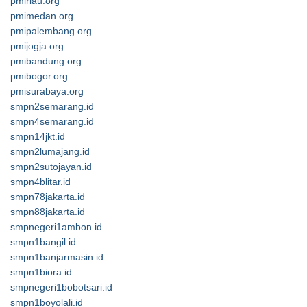
pmiriau.org
pmimedan.org
pmipalembang.org
pmijogja.org
pmibandung.org
pmibogor.org
pmisurabaya.org
smpn2semarang.id
smpn4semarang.id
smpn14jkt.id
smpn2lumajang.id
smpn2sutojayan.id
smpn4blitar.id
smpn78jakarta.id
smpn88jakarta.id
smpnegeri1ambon.id
smpn1bangil.id
smpn1banjarmasin.id
smpn1biora.id
smpnegeri1bobotsari.id
smpn1boyolali.id