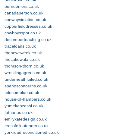
burndeniers.co.uk
canadaperson.co.uk
conwayviolation.co.uk
copperfielddresses.co.uk
cowboysspot.co.uk
decemberteaching.co.uk
traceloans.co.uk
thenewsweek.co.uk
thecakewala.co.uk
thomson-thorn.co.uk
wrestlingagrees.co.uk
underneathfoiled.co.uk
spanosconcerns.co.uk
telecomblue.co.uk
house-of-hampers.co.uk
yumekanzashi.co.uk
fatnanas.co.uk
emilykatedesign.co.uk
crossfelloutdoors.co.uk
yorkroadreconditioned.co.uk