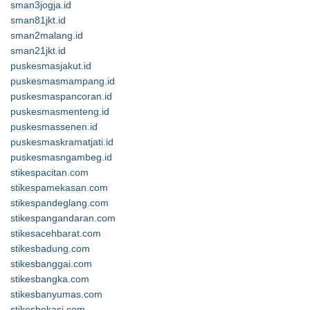
sman3jogja.id
sman81jkt.id
sman2malang.id
sman21jkt.id
puskesmasjakut.id
puskesmasmampang.id
puskesmaspancoran.id
puskesmasmenteng.id
puskesmassenen.id
puskesmaskramatjati.id
puskesmasngambeg.id
stikespacitan.com
stikespamekasan.com
stikespandeglang.com
stikespangandaran.com
stikesacehbarat.com
stikesbadung.com
stikesbanggai.com
stikesbangka.com
stikesbanyumas.com
stikesbekasi.com