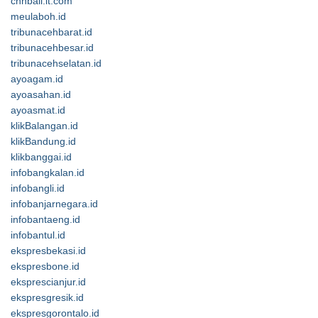
cnnbali.it.com
meulaboh.id
tribunacehbarat.id
tribunacehbesar.id
tribunacehselatan.id
ayoagam.id
ayoasahan.id
ayoasmat.id
klikBalangan.id
klikBandung.id
klikbanggai.id
infobangkalan.id
infobangli.id
infobanjarnegara.id
infobantaeng.id
infobantul.id
ekspresbekasi.id
ekspresbone.id
eksprescianjur.id
ekspresgresik.id
ekspresgorontalo.id