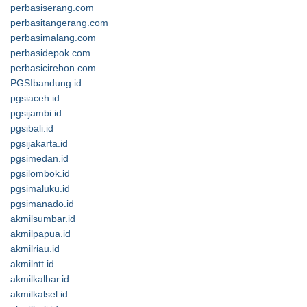
perbasiserang.com
perbasitangerang.com
perbasimalang.com
perbasidepok.com
perbasicirebon.com
PGSIbandung.id
pgsiaceh.id
pgsijambi.id
pgsibali.id
pgsijakarta.id
pgsimedan.id
pgsilombok.id
pgsimaluku.id
pgsimanado.id
akmilsumbar.id
akmilpapua.id
akmilriau.id
akmilntt.id
akmilkalbar.id
akmilkalsel.id