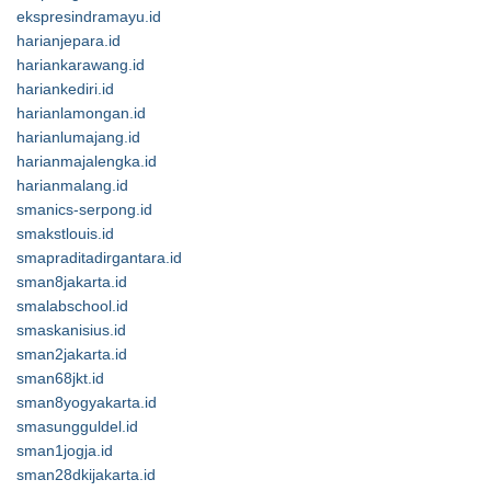
ekspresindramayu.id
harianjepara.id
hariankarawang.id
hariankediri.id
harianlamongan.id
harianlumajang.id
harianmajalengka.id
harianmalang.id
smanics-serpong.id
smakstlouis.id
smapraditadirgantara.id
sman8jakarta.id
smalabschool.id
smaskanisius.id
sman2jakarta.id
sman68jkt.id
sman8yogyakarta.id
smasungguldel.id
sman1jogja.id
sman28dkijakarta.id