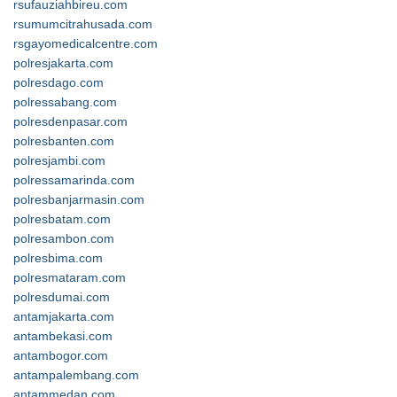
rsufauziahbireu.com
rsumumcitrahusada.com
rsgayomedicalcentre.com
polresjakarta.com
polresdago.com
polressabang.com
polresdenpasar.com
polresbanten.com
polresjambi.com
polressamarinda.com
polresbanjarmasin.com
polresbatam.com
polresambon.com
polresbima.com
polresmataram.com
polresdumai.com
antamjakarta.com
antambekasi.com
antambogor.com
antampalembang.com
antammedan.com