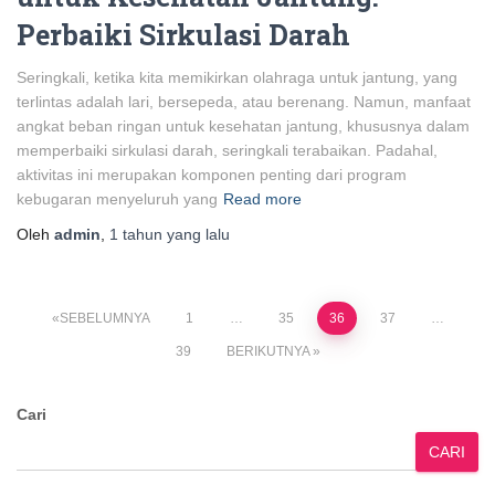
Perbaiki Sirkulasi Darah
Seringkali, ketika kita memikirkan olahraga untuk jantung, yang
terlintas adalah lari, bersepeda, atau berenang. Namun, manfaat
angkat beban ringan untuk kesehatan jantung, khususnya dalam
memperbaiki sirkulasi darah, seringkali terabaikan. Padahal,
aktivitas ini merupakan komponen penting dari program
kebugaran menyeluruh yang
Read more
Oleh
admin
,
1 tahun
yang lalu
Paginasi
SEBELUMNYA
1
…
35
36
37
…
39
BERIKUTNYA
pos
Cari
CARI