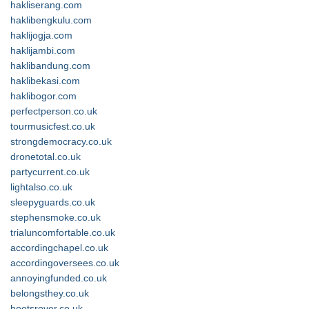
hakliserang.com
haklibengkulu.com
haklijogja.com
haklijambi.com
haklibandung.com
haklibekasi.com
haklibogor.com
perfectperson.co.uk
tourmusicfest.co.uk
strongdemocracy.co.uk
dronetotal.co.uk
partycurrent.co.uk
lightalso.co.uk
sleepyguards.co.uk
stephensmoke.co.uk
trialuncomfortable.co.uk
accordingchapel.co.uk
accordingoversees.co.uk
annoyingfunded.co.uk
belongsthey.co.uk
bootsrover.co.uk