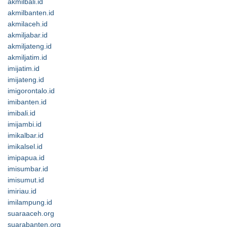
akmilbali.id
akmilbanten.id
akmilaceh.id
akmiljabar.id
akmiljateng.id
akmiljatim.id
imijatim.id
imijateng.id
imigorontalo.id
imibanten.id
imibali.id
imijambi.id
imikalbar.id
imikalsel.id
imipapua.id
imisumbar.id
imisumut.id
imiriau.id
imilampung.id
suaraaceh.org
suarabanten.org