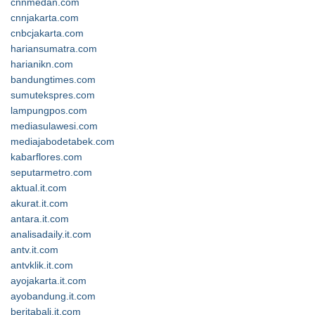
cnnmedan.com
cnnjakarta.com
cnbcjakarta.com
hariansumatra.com
harianikn.com
bandungtimes.com
sumutekspres.com
lampungpos.com
mediasulawesi.com
mediajabodetabek.com
kabarflores.com
seputarmetro.com
aktual.it.com
akurat.it.com
antara.it.com
analisadaily.it.com
antv.it.com
antvklik.it.com
ayojakarta.it.com
ayobandung.it.com
beritabali.it.com