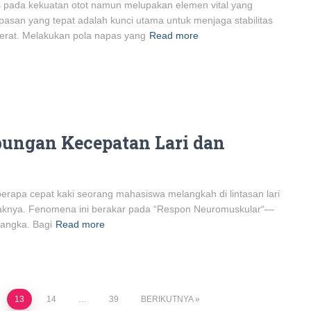
s pada kekuatan otot namun melupakan elemen vital yang
san yang tepat adalah kunci utama untuk menjaga stabilitas
erat. Melakukan pola napas yang
Read more
ungan Kecepatan Lari dan
erapa cepat kaki seorang mahasiswa melangkah di lintasan lari
 otaknya. Fenomena ini berakar pada “Respon Neuromuskular“—
rangka. Bagi
Read more
13
14
…
39
BERIKUTNYA