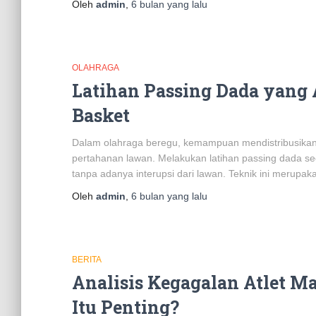
Oleh
admin
,
6 bulan
yang lalu
OLAHRAGA
Latihan Passing Dada yang
Basket
Dalam olahraga beregu, kemampuan mendistribusikan
pertahanan lawan. Melakukan latihan passing dada seca
tanpa adanya interupsi dari lawan. Teknik ini merupak
Oleh
admin
,
6 bulan
yang lalu
BERITA
Analisis Kegagalan Atlet M
Itu Penting?