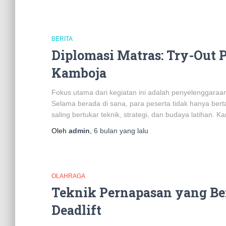
BERITA
Diplomasi Matras: Try-Out 
Kamboja
Fokus utama dari kegiatan ini adalah penyelenggaraan tr
Selama berada di sana, para peserta tidak hanya ber
saling bertukar teknik, strategi, dan budaya latihan. Ka
Oleh
admin
,
6 bulan
yang lalu
OLAHRAGA
Teknik Pernapasan yang B
Deadlift