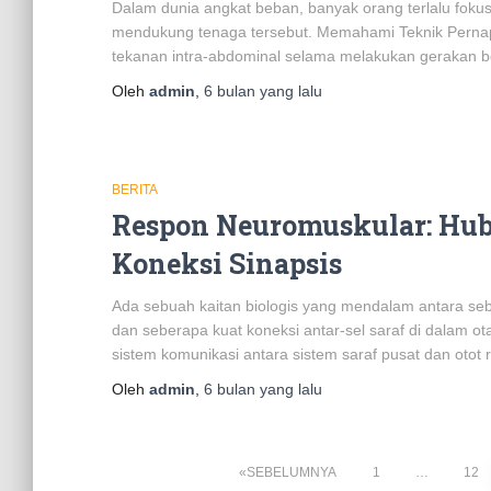
Dalam dunia angkat beban, banyak orang terlalu foku
mendukung tenaga tersebut. Memahami Teknik Pernapa
tekanan intra-abdominal selama melakukan gerakan b
Oleh
admin
,
6 bulan
yang lalu
BERITA
Respon Neuromuskular: Hub
Koneksi Sinapsis
Ada sebuah kaitan biologis yang mendalam antara seb
dan seberapa kuat koneksi antar-sel saraf di dalam
sistem komunikasi antara sistem saraf pusat dan otot 
Oleh
admin
,
6 bulan
yang lalu
Paginasi
SEBELUMNYA
1
…
12