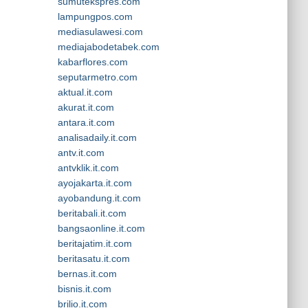
sumutekspres.com
lampungpos.com
mediasulawesi.com
mediajabodetabek.com
kabarflores.com
seputarmetro.com
aktual.it.com
akurat.it.com
antara.it.com
analisadaily.it.com
antv.it.com
antvklik.it.com
ayojakarta.it.com
ayobandung.it.com
beritabali.it.com
bangsaonline.it.com
beritajatim.it.com
beritasatu.it.com
bernas.it.com
bisnis.it.com
brilio.it.com