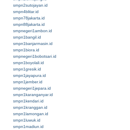
smpn2sutojayan.id
smpn4blitar.id
smpn78jakarta.id
smpn88jakarta.id
smpnegeri1ambon.id
smpn1bangil.id
smpn1banjarmasin.id
smpn1biora.id
smpnegeri1bobotsari.id
smpn1boyolali.id
smpn1gresik.id
smpn1jayapura.id
smpn1jember.id
smpnegeri1jepara.id
smpn1karanganyar.id
smpn1kendari.id
smpn1kranggan.id
smpn1lamongan.id
smpn1luwuk.id
smpn1madiun.id