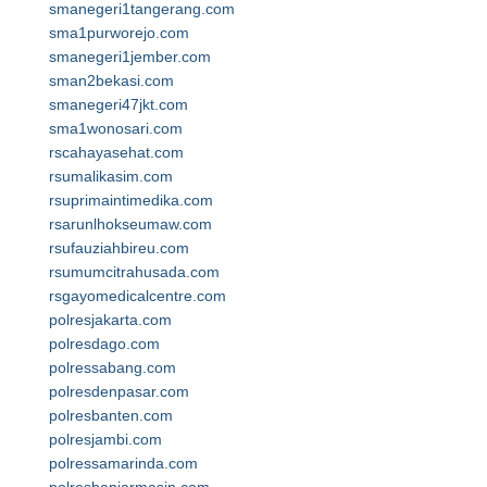
smanegeri1tangerang.com
sma1purworejo.com
smanegeri1jember.com
sman2bekasi.com
smanegeri47jkt.com
sma1wonosari.com
rscahayasehat.com
rsumalikasim.com
rsuprimaintimedika.com
rsarunlhokseumaw.com
rsufauziahbireu.com
rsumumcitrahusada.com
rsgayomedicalcentre.com
polresjakarta.com
polresdago.com
polressabang.com
polresdenpasar.com
polresbanten.com
polresjambi.com
polressamarinda.com