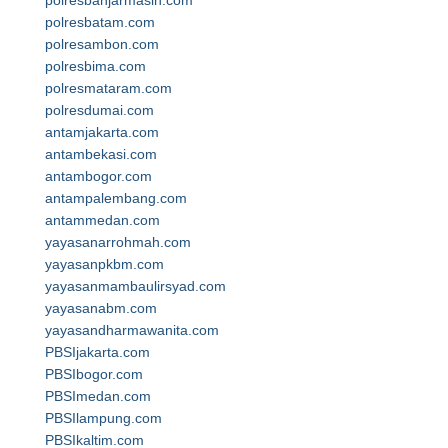
polresbanjarmasin.com
polresbatam.com
polresambon.com
polresbima.com
polresmataram.com
polresdumai.com
antamjakarta.com
antambekasi.com
antambogor.com
antampalembang.com
antammedan.com
yayasanarrohmah.com
yayasanpkbm.com
yayasanmambaulirsyad.com
yayasanabm.com
yayasandharmawanita.com
PBSIjakarta.com
PBSIbogor.com
PBSImedan.com
PBSIlampung.com
PBSIkaltim.com