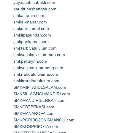
yayasanbinabakti.com
paudtunasbangsa.com
smkal-amin.com
smkal-manar.com
smkdarulamal.com
smkitpasundan.com
smkpgrikamal.com
smktarbiyatululum.com
smkyasalam-elummah.com
smkpelitaynh.com
smkyasinacigombong.com
smknahdatululama.com
smkitraudhatululum.com
SMKMIFTAHULSALAM.com
SMKSILIWANGIMANDIRI.com
SMKMANDIRIBERKAH.com
SMKCBTBEKASI.com
SMKMANAROFA.com
SMKPGRIBOJONGMANGU.com
SMKKORPRIKOTA.com