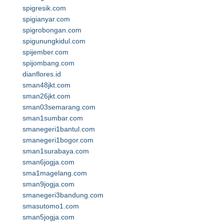
spigresik.com
spigianyar.com
spigrobongan.com
spigunungkidul.com
spijember.com
spijombang.com
dianflores.id
sman48jkt.com
sman26jkt.com
sman03semarang.com
sman1sumbar.com
smanegeri1bantul.com
smanegeri1bogor.com
sman1surabaya.com
sman6jogja.com
sma1magelang.com
sman9jogja.com
smanegeri3bandung.com
smasutomo1.com
sman5jogja.com