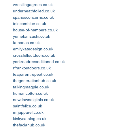
wrestlingagrees.co.uk
underneathfoiled.co.uk
spanosconcerns.co.uk
telecomblue.co.uk
house-of-hampers.co.uk
yumekanzashi.co.uk
fatnanas.co.uk
emilykatedesign.co.uk
crossfelloutdoors.co.uk
yorkroadreconditioned.co.uk
rfrankoutdoors.co.uk
teaparentrepeat.co.uk
thegenerationhub.co.uk
talkingmagpie.co.uk
humancotton.co.uk
newdawndigitals.co.uk
saintfelice.co.uk
mrjapparel.co.uk
kinkycatalog.co.uk
thefaciahub.co.uk