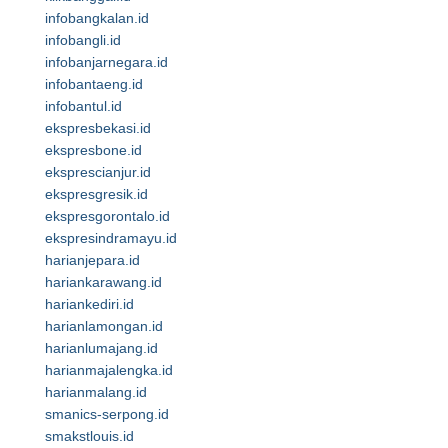
infobangkalan.id
infobangli.id
infobanjarnegara.id
infobantaeng.id
infobantul.id
ekspresbekasi.id
ekspresbone.id
eksprescianjur.id
ekspresgresik.id
ekspresgorontalo.id
ekspresindramayu.id
harianjepara.id
hariankarawang.id
hariankediri.id
harianlamongan.id
harianlumajang.id
harianmajalengka.id
harianmalang.id
smanics-serpong.id
smakstlouis.id