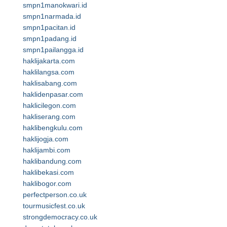
smpn1manokwari.id
smpn1narmada.id
smpn1pacitan.id
smpn1padang.id
smpn1pailangga.id
haklijakarta.com
haklilangsa.com
haklisabang.com
haklidenpasar.com
haklicilegon.com
hakliserang.com
haklibengkulu.com
haklijogja.com
haklijambi.com
haklibandung.com
haklibekasi.com
haklibogor.com
perfectperson.co.uk
tourmusicfest.co.uk
strongdemocracy.co.uk