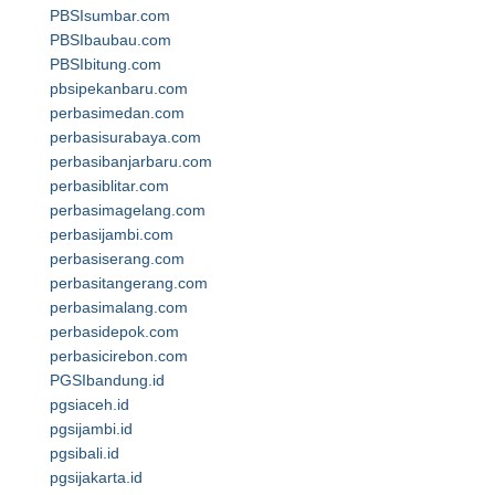
PBSIsumbar.com
PBSIbaubau.com
PBSIbitung.com
pbsipekanbaru.com
perbasimedan.com
perbasisurabaya.com
perbasibanjarbaru.com
perbasiblitar.com
perbasimagelang.com
perbasijambi.com
perbasiserang.com
perbasitangerang.com
perbasimalang.com
perbasidepok.com
perbasicirebon.com
PGSIbandung.id
pgsiaceh.id
pgsijambi.id
pgsibali.id
pgsijakarta.id