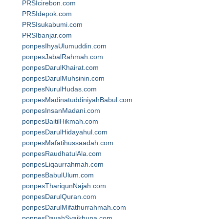
PRSIcirebon.com
PRSIdepok.com
PRSIsukabumi.com
PRSIbanjar.com
ponpesIhyaUlumuddin.com
ponpesJabalRahmah.com
ponpesDarulKhairat.com
ponpesDarulMuhsinin.com
ponpesNurulHudas.com
ponpesMadinatuddiniyahBabul.com
ponpesInsanMadani.com
ponpesBaitilHikmah.com
ponpesDarulHidayahul.com
ponpesMafatihussaadah.com
ponpesRaudhatulAla.com
ponpesLiqaurrahmah.com
ponpesBabulUlum.com
ponpesThariqunNajah.com
ponpesDarulQuran.com
ponpesDarulMifathurrahmah.com
ponpesDayahSyaikhuna.com