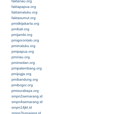
faktariau.org
faktapapua.org
faktamaluku.org
faktasumut.org
pmidkijakarta.org
pmibali.org
pmijambi.org
pmigorontalo.org
pmimaluku.org
pmipapua.org
pmiriau.org
pmimedan.org
pmipalembang.org
pmijogja.org
pmibandung.org
pmibogor.org
pmisurabaya.org
smpn2semarang.id
smpn4semarang.id
smpn14jkt.id
smpn2lumajang.id