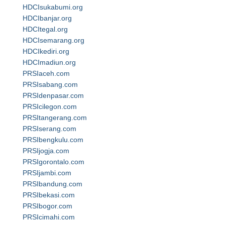
HDCIsukabumi.org
HDCIbanjar.org
HDCItegal.org
HDCIsemarang.org
HDCIkediri.org
HDCImadiun.org
PRSIaceh.com
PRSIsabang.com
PRSIdenpasar.com
PRSIcilegon.com
PRSItangerang.com
PRSIserang.com
PRSIbengkulu.com
PRSIjogja.com
PRSIgorontalo.com
PRSIjambi.com
PRSIbandung.com
PRSIbekasi.com
PRSIbogor.com
PRSIcimahi.com