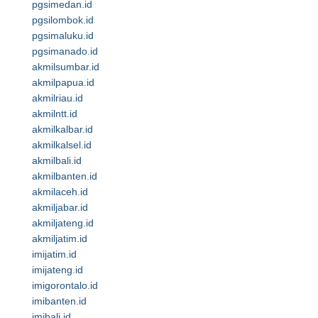
pgsimedan.id
pgsilombok.id
pgsimaluku.id
pgsimanado.id
akmilsumbar.id
akmilpapua.id
akmilriau.id
akmilntt.id
akmilkalbar.id
akmilkalsel.id
akmilbali.id
akmilbanten.id
akmilaceh.id
akmiljabar.id
akmiljateng.id
akmiljatim.id
imijatim.id
imijateng.id
imigorontalo.id
imibanten.id
imibali.id