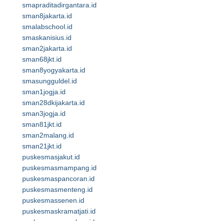
smapraditadirgantara.id
sman8jakarta.id
smalabschool.id
smaskanisius.id
sman2jakarta.id
sman68jkt.id
sman8yogyakarta.id
smasungguldel.id
sman1jogja.id
sman28dkijakarta.id
sman3jogja.id
sman81jkt.id
sman2malang.id
sman21jkt.id
puskesmasjakut.id
puskesmasmampang.id
puskesmaspancoran.id
puskesmasmenteng.id
puskesmassenen.id
puskesmaskramatjati.id