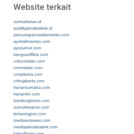
Website terkait
sumselnews.id
publikjabodetabek.id
pemudapancasilamedan.com
ayokalimantan.com
ayosumut.com
bangsaoffline.com
cnbcmedan.com
cnnmedan.com
cnnjakarta.com
cnbcjakarta.com
hariansumatra.com
harianikn.com
bandungtimes.com
sumutekspres.com
lampungpos.com
mediasulawesi.com
mediajabodetabek.com
kabarflores.com