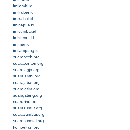
imijambi.id
imikalbar.id
imikalsel.id
imipapua.id
imisumbar.id
imisumut.id
imiriau.id
imilampung.id
suaraaceh.org
suarabanten.org
suarajogja.org
suarajambi.org
suarajabar.org
suarajatim.org
suarajateng.org
suarariau.org
suarasumut.org
suarasumbar.org
suarasumsel.org
konibekasi.org