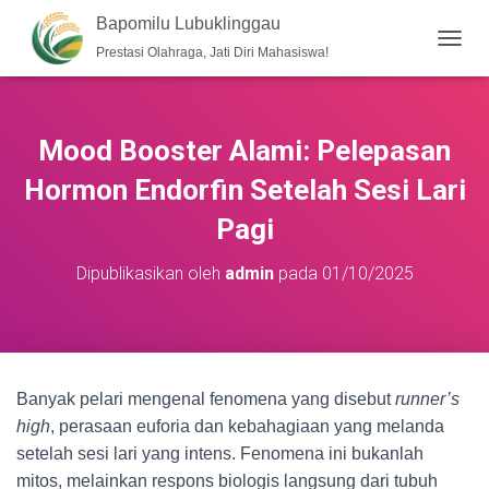
Bapomilu Lubuklinggau
Prestasi Olahraga, Jati Diri Mahasiswa!
T
O
G
G
L
Mood Booster Alami: Pelepasan
E
N
Hormon Endorfin Setelah Sesi Lari
A
V
Pagi
I
G
Dipublikasikan oleh
admin
pada
01/10/2025
A
S
I
Banyak pelari mengenal fenomena yang disebut
runner’s
high
, perasaan euforia dan kebahagiaan yang melanda
setelah sesi lari yang intens. Fenomena ini bukanlah
mitos, melainkan respons biologis langsung dari tubuh