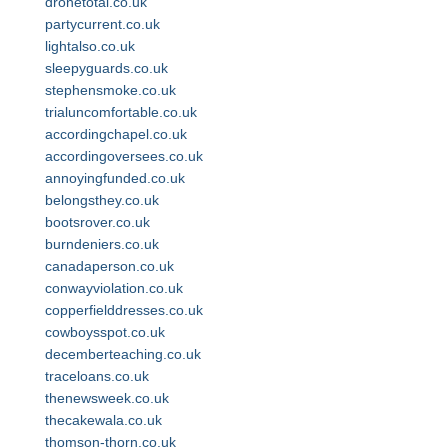
dronetotal.co.uk
partycurrent.co.uk
lightalso.co.uk
sleepyguards.co.uk
stephensmoke.co.uk
trialuncomfortable.co.uk
accordingchapel.co.uk
accordingoversees.co.uk
annoyingfunded.co.uk
belongsthey.co.uk
bootsrover.co.uk
burndeniers.co.uk
canadaperson.co.uk
conwayviolation.co.uk
copperfielddresses.co.uk
cowboysspot.co.uk
decemberteaching.co.uk
traceloans.co.uk
thenewsweek.co.uk
thecakewala.co.uk
thomson-thorn.co.uk