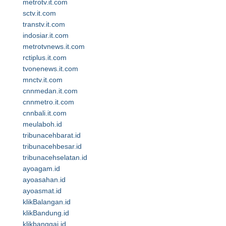
metrotv.it.com
sctv.it.com
transtv.it.com
indosiar.it.com
metrotvnews.it.com
rctiplus.it.com
tvonenews.it.com
mnctv.it.com
cnnmedan.it.com
cnnmetro.it.com
cnnbali.it.com
meulaboh.id
tribunacehbarat.id
tribunacehbesar.id
tribunacehselatan.id
ayoagam.id
ayoasahan.id
ayoasmat.id
klikBalangan.id
klikBandung.id
klikbanggai.id