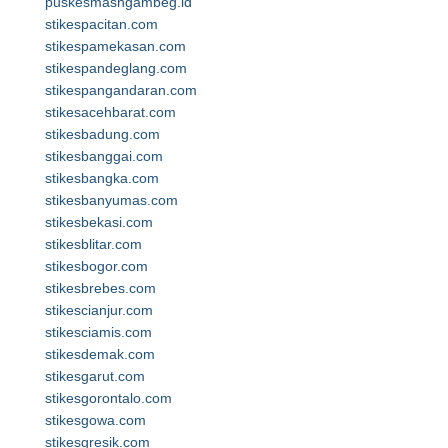
puskesmasngambeg.id
stikespacitan.com
stikespamekasan.com
stikespandeglang.com
stikespangandaran.com
stikesacehbarat.com
stikesbadung.com
stikesbanggai.com
stikesbangka.com
stikesbanyumas.com
stikesbekasi.com
stikesblitar.com
stikesbogor.com
stikesbrebes.com
stikescianjur.com
stikesciamis.com
stikesdemak.com
stikesgarut.com
stikesgorontalo.com
stikesgowa.com
stikesgresik.com