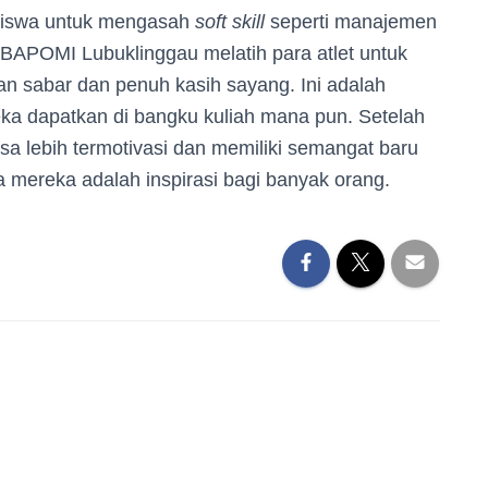
asiswa untuk mengasah
soft skill
seperti manajemen
 BAPOMI Lubuklinggau melatih para atlet untuk
n sabar dan penuh kasih sayang. Ini adalah
ka dapatkan di bangku kuliah mana pun. Setelah
rasa lebih termotivasi dan memiliki semangat baru
 mereka adalah inspirasi bagi banyak orang.