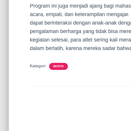
Program ini juga menjadi ajang bagi mah
acara, empati, dan keterampilan mengajar.
dapat berinteraksi dengan anak-anak denga
pengalaman berharga yang tidak bisa mere
kegiatan selesai, para atlet sering kali me
dalam berlatih, karena mereka sadar bahwa
Kategori:
BERITA