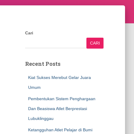
Cari
CARI
Recent Posts
Kiat Sukses Merebut Gelar Juara
Umum
Pembentukan Sistem Penghargaan
Dan Beasiswa Atlet Berprestasi
Lubuklinggau
Ketangguhan Atlet Pelajar di Bumi