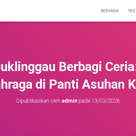
BERANDA
TEN
linggau Berbagi Ceria:
hraga di Panti Asuhan 
Dipublikasikan oleh
admin
pada
13/03/2026